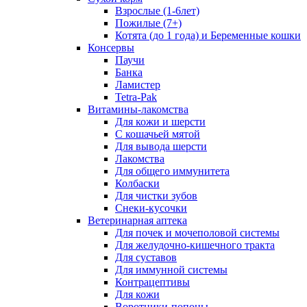
Взрослые (1-6лет)
Пожилые (7+)
Котята (до 1 года) и Беременные кошки
Консервы
Паучи
Банка
Ламистер
Tetra-Pak
Витамины-лакомства
Для кожи и шерсти
С кошачьей мятой
Для вывода шерсти
Лакомства
Для общего иммунитета
Колбаски
Для чистки зубов
Снеки-кусочки
Ветеринарная аптека
Для почек и мочеполовой системы
Для желудочно-кишечного тракта
Для суставов
Для иммунной системы
Контрацептивы
Для кожи
Воротники-попоны