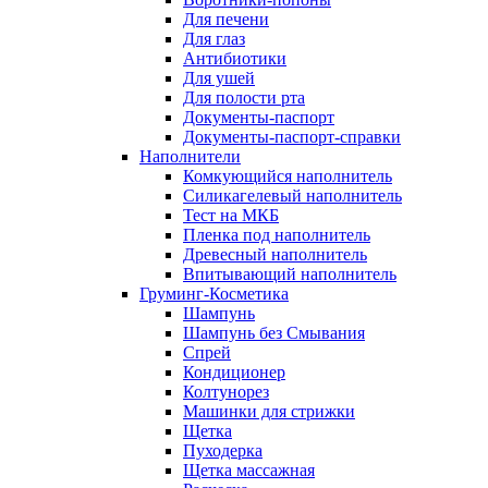
Для печени
Для глаз
Антибиотики
Для ушей
Для полости рта
Документы-паспорт
Документы-паспорт-справки
Наполнители
Комкующийся наполнитель
Силикагелевый наполнитель
Тест на МКБ
Пленка под наполнитель
Древесный наполнитель
Впитывающий наполнитель
Груминг-Косметика
Шампунь
Шампунь без Смывания
Спрей
Кондиционер
Колтунорез
Машинки для стрижки
Щетка
Пуходерка
Щетка массажная