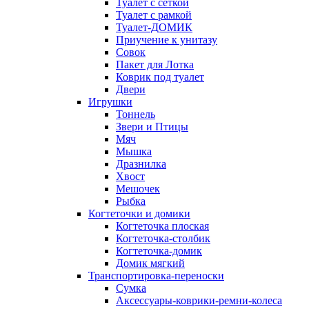
Туалет с сеткой
Туалет с рамкой
Туалет-ДОМИК
Приучение к унитазу
Совок
Пакет для Лотка
Коврик под туалет
Двери
Игрушки
Тоннель
Звери и Птицы
Мяч
Мышка
Дразнилка
Хвост
Мешочек
Рыбка
Когтеточки и домики
Когтеточка плоская
Когтеточка-столбик
Когтеточка-домик
Домик мягкий
Транспортировка-переноски
Сумка
Аксессуары-коврики-ремни-колеса