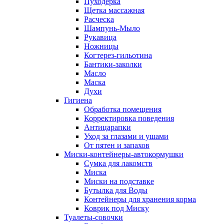
Пуходерка
Щетка массажная
Расческа
Шампунь-Мыло
Рукавица
Ножницы
Когтерез-гильотина
Бантики-заколки
Масло
Маска
Духи
Гигиена
Обработка помещения
Корректировка поведения
Антицарапки
Уход за глазами и ушами
От пятен и запахов
Миски-контейнеры-автокормушки
Сумка для лакомств
Миска
Миски на подставке
Бутылка для Воды
Контейнеры для хранения корма
Коврик под Миску
Туалеты-совочки