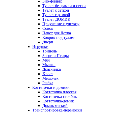
Био-фильтр
Туалет без рамки и сетки
Туалет с сеткой
Туалет с рамкой
Туалет-ДОМИК
Приучение к унитазу
Совок
Пакет для Лотка
Коврик под туалет
Двери
Игрушки
Тоннель
Звери и Птицы
Мяч
Мышка
Дразнилка
Хвост
Мешочек
Рыбка
Когтеточки и домики
Когтеточка плоская
Когтеточка-столбик
Когтеточка-домик
Домик мягкий
Транспортировка-переноски