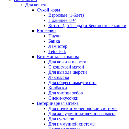
Для кошек
Сухой корм
Взрослые (1-6лет)
Пожилые (7+)
Котята (до 1 года) и Беременные кошки
Консервы
Паучи
Банка
Ламистер
Tetra-Pak
Витамины-лакомства
Для кожи и шерсти
С кошачьей мятой
Для вывода шерсти
Лакомства
Для общего иммунитета
Колбаски
Для чистки зубов
Снеки-кусочки
Ветеринарная аптека
Для почек и мочеполовой системы
Для желудочно-кишечного тракта
Для суставов
Для иммунной системы