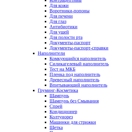
Контрацептивы
Для кожи
Воротники-попоны
Для печени
Для глаз
Антибиотики
Для ушей
Для полости рта
Документы-паспорт
Документы-паспорт-справки
Наполнители
Комкующийся наполнитель
Силикагелевый наполнитель
Тест на МКБ
Пленка под наполнитель
Древесный наполнитель
Впитывающий наполнитель
Груминг-Косметика
Шампунь
Шампунь без Смывания
Спрей
Кондиционер
Колтунорез
Машинки для стрижки
Щетка