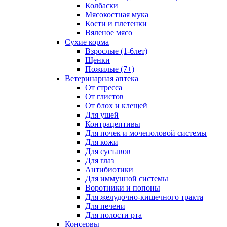
Колбаски
Мясокостная мука
Кости и плетенки
Вяленое мясо
Сухие корма
Взрослые (1-6лет)
Щенки
Пожилые (7+)
Ветеринарная аптека
От стресса
От глистов
От блох и клещей
Для ушей
Контрацептивы
Для почек и мочеполовой системы
Для кожи
Для суставов
Для глаз
Антибиотики
Для иммунной системы
Воротники и попоны
Для желудочно-кишечного тракта
Для печени
Для полости рта
Консервы