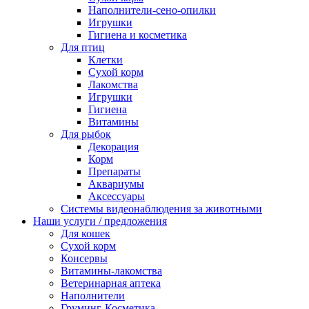
Наполнители-сено-опилки
Игрушки
Гигиена и косметика
Для птиц
Клетки
Сухой корм
Лакомства
Игрушки
Гигиена
Витамины
Для рыбок
Декорация
Корм
Препараты
Аквариумы
Аксессуары
Cистемы видеонаблюдения за животными
Наши услуги / предложения
Для кошек
Сухой корм
Консервы
Витамины-лакомства
Ветеринарная аптека
Наполнители
Груминг-Косметика