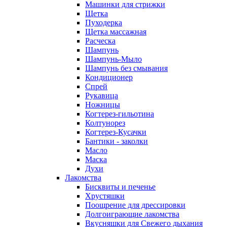
Машинки для стрижки
Щетка
Пуходерка
Щетка массажная
Расческа
Шампунь
Шампунь-Мыло
Шампунь без cмывания
Кондиционер
Спрей
Рукавица
Ножницы
Когтерез-гильотина
Колтунорез
Когтерез-Кусачки
Бантики - заколки
Масло
Маска
Духи
Лакомства
Бисквиты и печенье
Хрустяшки
Поощрение для дрессировки
Долгоиграющие лакомства
Вкусняшки для Свежего дыхания