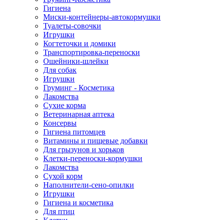
Гигиена
Миски-контейнеры-автокормушки
Туалеты-совочки
Игрушки
Когтеточки и домики
Транспортировка-переноски
Ошейники-шлейки
Для собак
Игрушки
Груминг - Косметика
Лакомства
Сухие корма
Ветеринарная аптека
Консервы
Гигиена питомцев
Витамины и пищевые добавки
Для грызунов и хорьков
Клетки-переноски-кормушки
Лакомства
Сухой корм
Наполнители-сено-опилки
Игрушки
Гигиена и косметика
Для птиц