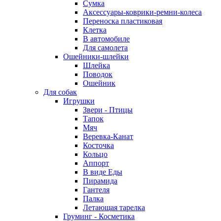
Сумка
Аксессуары-коврики-ремни-колеса
Переноска пластиковая
Клетка
В автомобиле
Для самолета
Ошейники-шлейки
Шлейка
Поводок
Ошейник
Для собак
Игрушки
Звери - Птицы
Тапок
Мяч
Веревка-Канат
Косточка
Кольцо
Аппорт
В виде Еды
Пирамида
Гантеля
Палка
Летающая тарелка
Груминг - Косметика