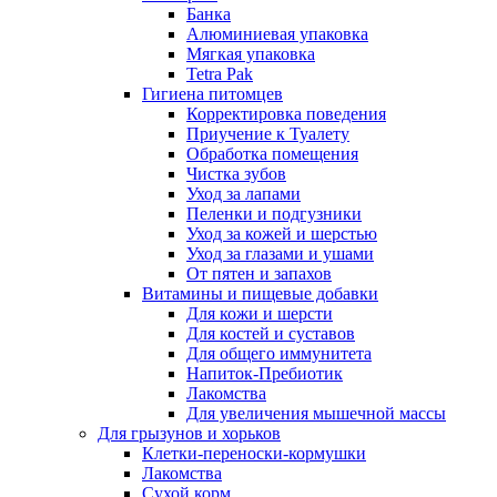
Банка
Алюминиевая упаковка
Мягкая упаковка
Tetra Pak
Гигиена питомцев
Корректировка поведения
Приучение к Туалету
Обработка помещения
Чистка зубов
Уход за лапами
Пеленки и подгузники
Уход за кожей и шерстью
Уход за глазами и ушами
От пятен и запахов
Витамины и пищевые добавки
Для кожи и шерсти
Для костей и суставов
Для общего иммунитета
Напиток-Пребиотик
Лакомства
Для увеличения мышечной массы
Для грызунов и хорьков
Клетки-переноски-кормушки
Лакомства
Сухой корм