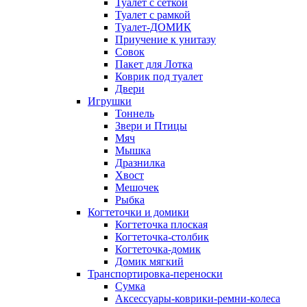
Туалет с сеткой
Туалет с рамкой
Туалет-ДОМИК
Приучение к унитазу
Совок
Пакет для Лотка
Коврик под туалет
Двери
Игрушки
Тоннель
Звери и Птицы
Мяч
Мышка
Дразнилка
Хвост
Мешочек
Рыбка
Когтеточки и домики
Когтеточка плоская
Когтеточка-столбик
Когтеточка-домик
Домик мягкий
Транспортировка-переноски
Сумка
Аксессуары-коврики-ремни-колеса