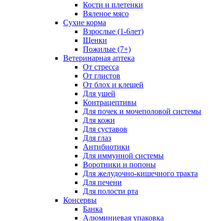
Кости и плетенки
Вяленое мясо
Сухие корма
Взрослые (1-6лет)
Щенки
Пожилые (7+)
Ветеринарная аптека
От стресса
От глистов
От блох и клещей
Для ушей
Контрацептивы
Для почек и мочеполовой системы
Для кожи
Для суставов
Для глаз
Антибиотики
Для иммунной системы
Воротники и попоны
Для желудочно-кишечного тракта
Для печени
Для полости рта
Консервы
Банка
Алюминиевая упаковка