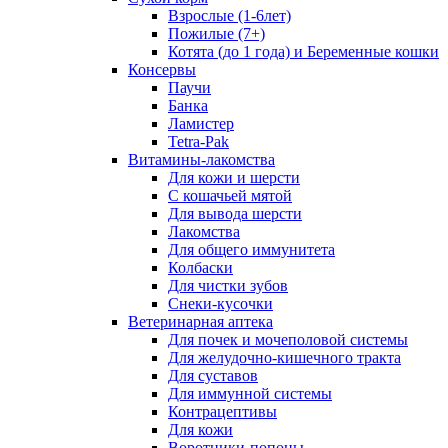
Взрослые (1-6лет)
Пожилые (7+)
Котята (до 1 года) и Беременные кошки
Консервы
Паучи
Банка
Ламистер
Tetra-Pak
Витамины-лакомства
Для кожи и шерсти
С кошачьей мятой
Для вывода шерсти
Лакомства
Для общего иммунитета
Колбаски
Для чистки зубов
Снеки-кусочки
Ветеринарная аптека
Для почек и мочеполовой системы
Для желудочно-кишечного тракта
Для суставов
Для иммунной системы
Контрацептивы
Для кожи
Воротники-попоны