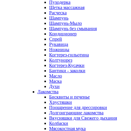
Пуходерка
Щетка массажная
Расческа
Шампунь
Шампунь-Мыло
Шампунь без cмывания
Кондиционер
Спрей
Рукавица
Ножницы
Когтерез-гильотина
Колтунорез
Когтерез-Кусачки
Бантики - заколки
Масло
Маска
Духи
Лакомства
Бисквиты и печенье
Хрустяшки
Поощрение для дрессировки
Долгоиграющие лакомства
Вкусняшки для Свежего дыхания
Колбаски
Мясокостная мука