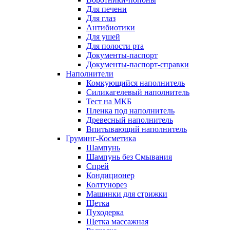
Для печени
Для глаз
Антибиотики
Для ушей
Для полости рта
Документы-паспорт
Документы-паспорт-справки
Наполнители
Комкующийся наполнитель
Силикагелевый наполнитель
Тест на МКБ
Пленка под наполнитель
Древесный наполнитель
Впитывающий наполнитель
Груминг-Косметика
Шампунь
Шампунь без Смывания
Спрей
Кондиционер
Колтунорез
Машинки для стрижки
Щетка
Пуходерка
Щетка массажная