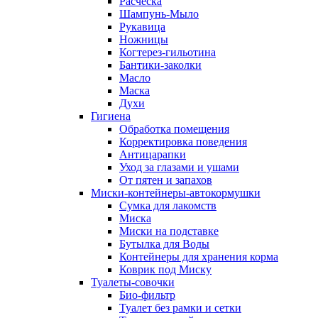
Расческа
Шампунь-Мыло
Рукавица
Ножницы
Когтерез-гильотина
Бантики-заколки
Масло
Маска
Духи
Гигиена
Обработка помещения
Корректировка поведения
Антицарапки
Уход за глазами и ушами
От пятен и запахов
Миски-контейнеры-автокормушки
Сумка для лакомств
Миска
Миски на подставке
Бутылка для Воды
Контейнеры для хранения корма
Коврик под Миску
Туалеты-совочки
Био-фильтр
Туалет без рамки и сетки