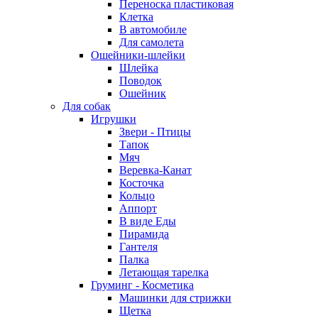
Переноска пластиковая
Клетка
В автомобиле
Для самолета
Ошейники-шлейки
Шлейка
Поводок
Ошейник
Для собак
Игрушки
Звери - Птицы
Тапок
Мяч
Веревка-Канат
Косточка
Кольцо
Аппорт
В виде Еды
Пирамида
Гантеля
Палка
Летающая тарелка
Груминг - Косметика
Машинки для стрижки
Щетка