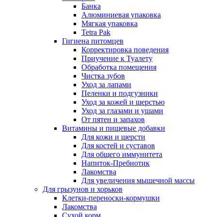
Банка
Алюминиевая упаковка
Мягкая упаковка
Tetra Pak
Гигиена питомцев
Корректировка поведения
Приучение к Туалету
Обработка помещения
Чистка зубов
Уход за лапами
Пеленки и подгузники
Уход за кожей и шерстью
Уход за глазами и ушами
От пятен и запахов
Витамины и пищевые добавки
Для кожи и шерсти
Для костей и суставов
Для общего иммунитета
Напиток-Пребиотик
Лакомства
Для увеличения мышечной массы
Для грызунов и хорьков
Клетки-переноски-кормушки
Лакомства
Сухой корм