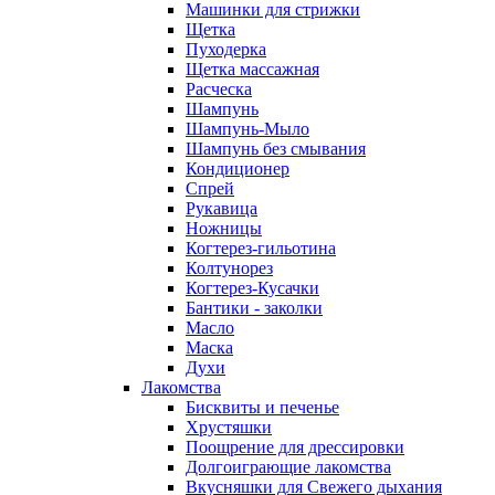
Машинки для стрижки
Щетка
Пуходерка
Щетка массажная
Расческа
Шампунь
Шампунь-Мыло
Шампунь без cмывания
Кондиционер
Спрей
Рукавица
Ножницы
Когтерез-гильотина
Колтунорез
Когтерез-Кусачки
Бантики - заколки
Масло
Маска
Духи
Лакомства
Бисквиты и печенье
Хрустяшки
Поощрение для дрессировки
Долгоиграющие лакомства
Вкусняшки для Свежего дыхания