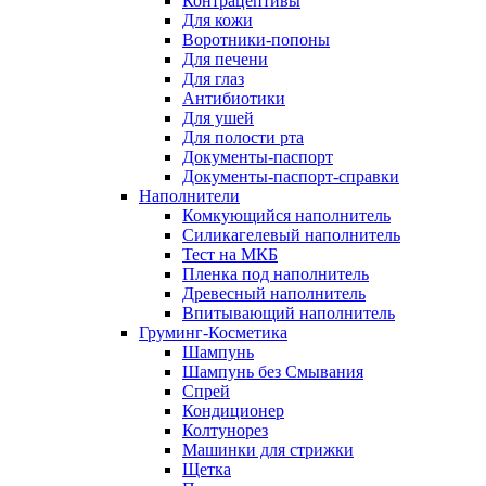
Контрацептивы
Для кожи
Воротники-попоны
Для печени
Для глаз
Антибиотики
Для ушей
Для полости рта
Документы-паспорт
Документы-паспорт-справки
Наполнители
Комкующийся наполнитель
Силикагелевый наполнитель
Тест на МКБ
Пленка под наполнитель
Древесный наполнитель
Впитывающий наполнитель
Груминг-Косметика
Шампунь
Шампунь без Смывания
Спрей
Кондиционер
Колтунорез
Машинки для стрижки
Щетка