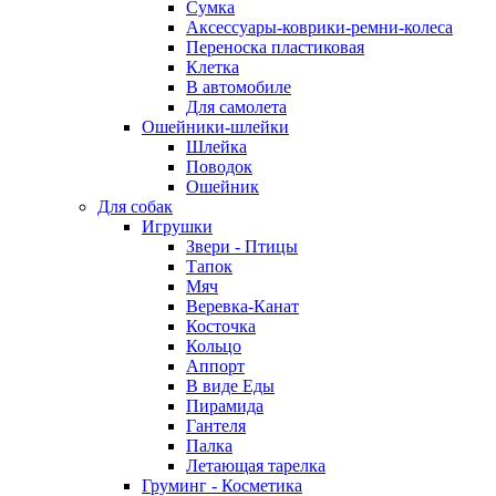
Сумка
Аксессуары-коврики-ремни-колеса
Переноска пластиковая
Клетка
В автомобиле
Для самолета
Ошейники-шлейки
Шлейка
Поводок
Ошейник
Для собак
Игрушки
Звери - Птицы
Тапок
Мяч
Веревка-Канат
Косточка
Кольцо
Аппорт
В виде Еды
Пирамида
Гантеля
Палка
Летающая тарелка
Груминг - Косметика