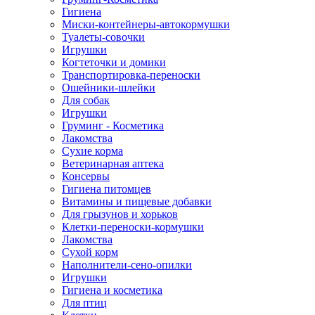
Гигиена
Миски-контейнеры-автокормушки
Туалеты-совочки
Игрушки
Когтеточки и домики
Транспортировка-переноски
Ошейники-шлейки
Для собак
Игрушки
Груминг - Косметика
Лакомства
Сухие корма
Ветеринарная аптека
Консервы
Гигиена питомцев
Витамины и пищевые добавки
Для грызунов и хорьков
Клетки-переноски-кормушки
Лакомства
Сухой корм
Наполнители-сено-опилки
Игрушки
Гигиена и косметика
Для птиц