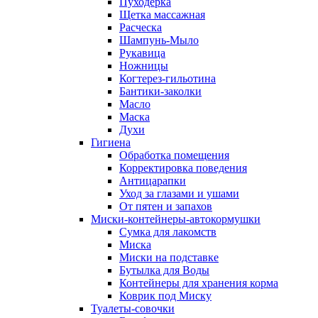
Пуходерка
Щетка массажная
Расческа
Шампунь-Мыло
Рукавица
Ножницы
Когтерез-гильотина
Бантики-заколки
Масло
Маска
Духи
Гигиена
Обработка помещения
Корректировка поведения
Антицарапки
Уход за глазами и ушами
От пятен и запахов
Миски-контейнеры-автокормушки
Сумка для лакомств
Миска
Миски на подставке
Бутылка для Воды
Контейнеры для хранения корма
Коврик под Миску
Туалеты-совочки