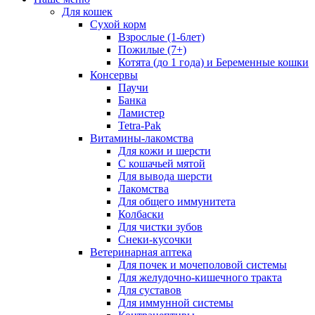
Для кошек
Сухой корм
Взрослые (1-6лет)
Пожилые (7+)
Котята (до 1 года) и Беременные кошки
Консервы
Паучи
Банка
Ламистер
Tetra-Pak
Витамины-лакомства
Для кожи и шерсти
С кошачьей мятой
Для вывода шерсти
Лакомства
Для общего иммунитета
Колбаски
Для чистки зубов
Снеки-кусочки
Ветеринарная аптека
Для почек и мочеполовой системы
Для желудочно-кишечного тракта
Для суставов
Для иммунной системы