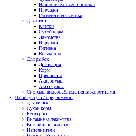
Наполнители-сено-опилки
Игрушки
Гигиена и косметика
Для птиц
Клетки
Сухой корм
Лакомства
Игрушки
Гигиена
Витамины
Для рыбок
Декорация
Корм
Препараты
Аквариумы
Аксессуары
Cистемы видеонаблюдения за животными
Наши услуги / предложения
Для кошек
Сухой корм
Консервы
Витамины-лакомства
Ветеринарная аптека
Наполнители
Груминг-Косметика