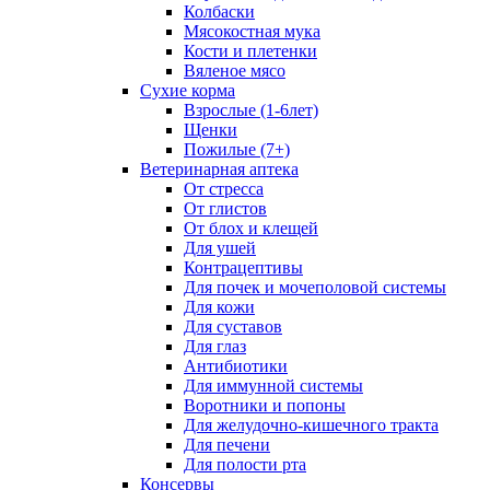
Колбаски
Мясокостная мука
Кости и плетенки
Вяленое мясо
Сухие корма
Взрослые (1-6лет)
Щенки
Пожилые (7+)
Ветеринарная аптека
От стресса
От глистов
От блох и клещей
Для ушей
Контрацептивы
Для почек и мочеполовой системы
Для кожи
Для суставов
Для глаз
Антибиотики
Для иммунной системы
Воротники и попоны
Для желудочно-кишечного тракта
Для печени
Для полости рта
Консервы