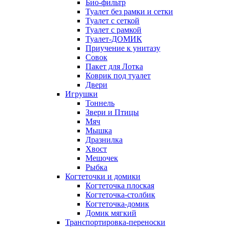
Био-фильтр
Туалет без рамки и сетки
Туалет с сеткой
Туалет с рамкой
Туалет-ДОМИК
Приучение к унитазу
Совок
Пакет для Лотка
Коврик под туалет
Двери
Игрушки
Тоннель
Звери и Птицы
Мяч
Мышка
Дразнилка
Хвост
Мешочек
Рыбка
Когтеточки и домики
Когтеточка плоская
Когтеточка-столбик
Когтеточка-домик
Домик мягкий
Транспортировка-переноски