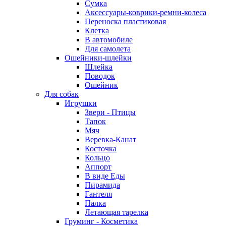
Сумка
Аксессуары-коврики-ремни-колеса
Переноска пластиковая
Клетка
В автомобиле
Для самолета
Ошейники-шлейки
Шлейка
Поводок
Ошейник
Для собак
Игрушки
Звери - Птицы
Тапок
Мяч
Веревка-Канат
Косточка
Кольцо
Аппорт
В виде Еды
Пирамида
Гантеля
Палка
Летающая тарелка
Груминг - Косметика