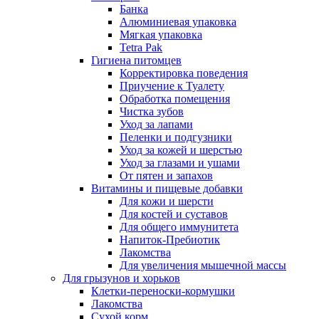
Банка
Алюминиевая упаковка
Мягкая упаковка
Tetra Pak
Гигиена питомцев
Корректировка поведения
Приучение к Туалету
Обработка помещения
Чистка зубов
Уход за лапами
Пеленки и подгузники
Уход за кожей и шерстью
Уход за глазами и ушами
От пятен и запахов
Витамины и пищевые добавки
Для кожи и шерсти
Для костей и суставов
Для общего иммунитета
Напиток-Пребиотик
Лакомства
Для увеличения мышечной массы
Для грызунов и хорьков
Клетки-переноски-кормушки
Лакомства
Сухой корм