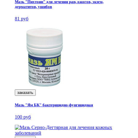
Мазь "Пихтоин" для лечения ран, ожогов, экзем,
дерматитов, ушибов
81 руб
заказать
Мазь "Ям БК" бактерицидно-фунгицидная
100 руб