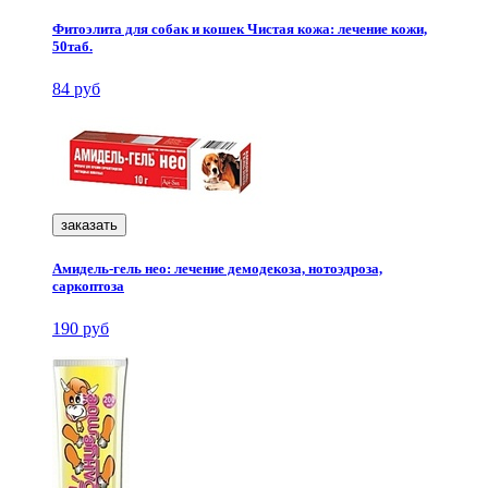
Фитоэлита для собак и кошек Чистая кожа: лечение кожи,
50таб.
84 руб
заказать
Амидель-гель нео: лечение демодекоза, нотоэдроза,
саркоптоза
190 руб