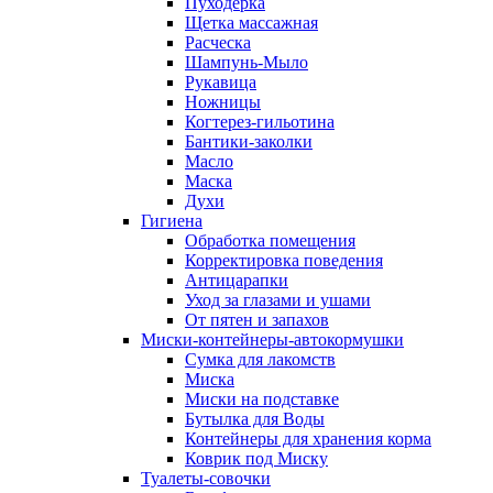
Пуходерка
Щетка массажная
Расческа
Шампунь-Мыло
Рукавица
Ножницы
Когтерез-гильотина
Бантики-заколки
Масло
Маска
Духи
Гигиена
Обработка помещения
Корректировка поведения
Антицарапки
Уход за глазами и ушами
От пятен и запахов
Миски-контейнеры-автокормушки
Сумка для лакомств
Миска
Миски на подставке
Бутылка для Воды
Контейнеры для хранения корма
Коврик под Миску
Туалеты-совочки