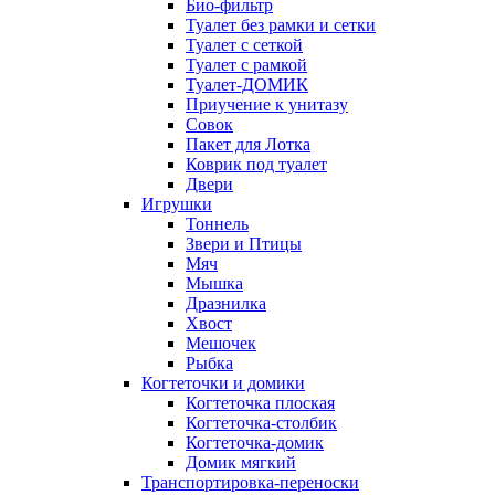
Био-фильтр
Туалет без рамки и сетки
Туалет с сеткой
Туалет с рамкой
Туалет-ДОМИК
Приучение к унитазу
Совок
Пакет для Лотка
Коврик под туалет
Двери
Игрушки
Тоннель
Звери и Птицы
Мяч
Мышка
Дразнилка
Хвост
Мешочек
Рыбка
Когтеточки и домики
Когтеточка плоская
Когтеточка-столбик
Когтеточка-домик
Домик мягкий
Транспортировка-переноски