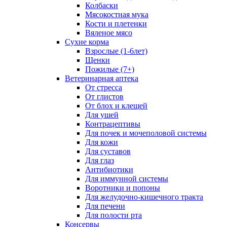
Колбаски
Мясокостная мука
Кости и плетенки
Вяленое мясо
Сухие корма
Взрослые (1-6лет)
Щенки
Пожилые (7+)
Ветеринарная аптека
От стресса
От глистов
От блох и клещей
Для ушей
Контрацептивы
Для почек и мочеполовой системы
Для кожи
Для суставов
Для глаз
Антибиотики
Для иммунной системы
Воротники и попоны
Для желудочно-кишечного тракта
Для печени
Для полости рта
Консервы