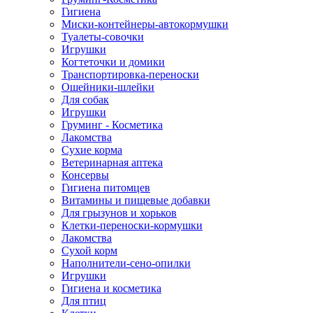
Гигиена
Миски-контейнеры-автокормушки
Туалеты-совочки
Игрушки
Когтеточки и домики
Транспортировка-переноски
Ошейники-шлейки
Для собак
Игрушки
Груминг - Косметика
Лакомства
Сухие корма
Ветеринарная аптека
Консервы
Гигиена питомцев
Витамины и пищевые добавки
Для грызунов и хорьков
Клетки-переноски-кормушки
Лакомства
Сухой корм
Наполнители-сено-опилки
Игрушки
Гигиена и косметика
Для птиц