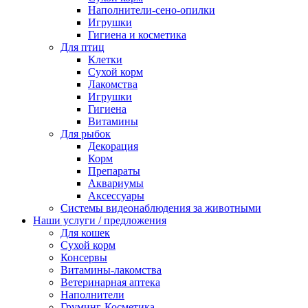
Наполнители-сено-опилки
Игрушки
Гигиена и косметика
Для птиц
Клетки
Сухой корм
Лакомства
Игрушки
Гигиена
Витамины
Для рыбок
Декорация
Корм
Препараты
Аквариумы
Аксессуары
Cистемы видеонаблюдения за животными
Наши услуги / предложения
Для кошек
Сухой корм
Консервы
Витамины-лакомства
Ветеринарная аптека
Наполнители
Груминг-Косметика