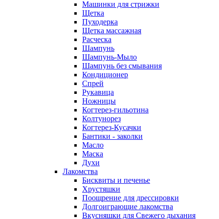
Машинки для стрижки
Щетка
Пуходерка
Щетка массажная
Расческа
Шампунь
Шампунь-Мыло
Шампунь без cмывания
Кондиционер
Спрей
Рукавица
Ножницы
Когтерез-гильотина
Колтунорез
Когтерез-Кусачки
Бантики - заколки
Масло
Маска
Духи
Лакомства
Бисквиты и печенье
Хрустяшки
Поощрение для дрессировки
Долгоиграющие лакомства
Вкусняшки для Свежего дыхания