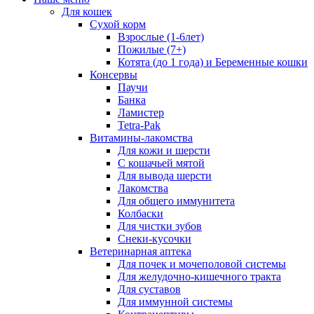
Для кошек
Сухой корм
Взрослые (1-6лет)
Пожилые (7+)
Котята (до 1 года) и Беременные кошки
Консервы
Паучи
Банка
Ламистер
Tetra-Pak
Витамины-лакомства
Для кожи и шерсти
С кошачьей мятой
Для вывода шерсти
Лакомства
Для общего иммунитета
Колбаски
Для чистки зубов
Снеки-кусочки
Ветеринарная аптека
Для почек и мочеполовой системы
Для желудочно-кишечного тракта
Для суставов
Для иммунной системы