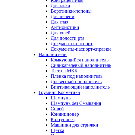
Контрацептивы
Для кожи
Воротники-попоны
Для печени
Для глаз
Антибиотики
Для ушей
Для полости рта
Документы-паспорт
Документы-паспорт-справки
Наполнители
Комкующийся наполнитель
Силикагелевый наполнитель
Тест на МКБ
Пленка под наполнитель
Древесный наполнитель
Впитывающий наполнитель
Груминг-Косметика
Шампунь
Шампунь без Смывания
Спрей
Кондиционер
Колтунорез
Машинки для стрижки
Щетка