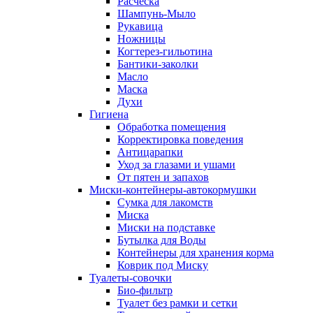
Расческа
Шампунь-Мыло
Рукавица
Ножницы
Когтерез-гильотина
Бантики-заколки
Масло
Маска
Духи
Гигиена
Обработка помещения
Корректировка поведения
Антицарапки
Уход за глазами и ушами
От пятен и запахов
Миски-контейнеры-автокормушки
Сумка для лакомств
Миска
Миски на подставке
Бутылка для Воды
Контейнеры для хранения корма
Коврик под Миску
Туалеты-совочки
Био-фильтр
Туалет без рамки и сетки