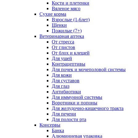
Кости и плетенки
Вяленое мясо
Сухие корма
Взрослые (1-6лет)
Щенки
Пожилые (7+)
Ветеринарная аптека
От стресса
От глистов
От блох и клещей
Для ушей
Контрацептивы
Для почек и мочеполовой системы
Для кожи
Для суставов
Для глаз
Антибиотики
Для иммунной системы
Воротники и попоны
Для желудочно-кишечного тракта
Для печени
Для полости рта
Консервы
Банка
Алюминиевая упаковка