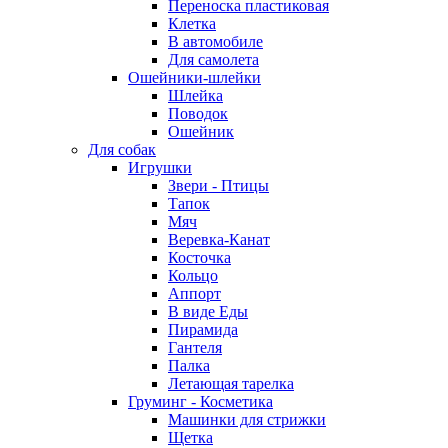
Переноска пластиковая
Клетка
В автомобиле
Для самолета
Ошейники-шлейки
Шлейка
Поводок
Ошейник
Для собак
Игрушки
Звери - Птицы
Тапок
Мяч
Веревка-Канат
Косточка
Кольцо
Аппорт
В виде Еды
Пирамида
Гантеля
Палка
Летающая тарелка
Груминг - Косметика
Машинки для стрижки
Щетка