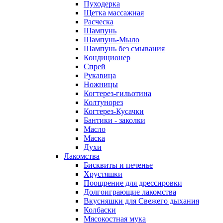
Пуходерка
Щетка массажная
Расческа
Шампунь
Шампунь-Мыло
Шампунь без cмывания
Кондиционер
Спрей
Рукавица
Ножницы
Когтерез-гильотина
Колтунорез
Когтерез-Кусачки
Бантики - заколки
Масло
Маска
Духи
Лакомства
Бисквиты и печенье
Хрустяшки
Поощрение для дрессировки
Долгоиграющие лакомства
Вкусняшки для Свежего дыхания
Колбаски
Мясокостная мука