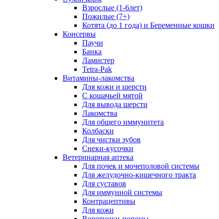
Взрослые (1-6лет)
Пожилые (7+)
Котята (до 1 года) и Беременные кошки
Консервы
Паучи
Банка
Ламистер
Tetra-Pak
Витамины-лакомства
Для кожи и шерсти
С кошачьей мятой
Для вывода шерсти
Лакомства
Для общего иммунитета
Колбаски
Для чистки зубов
Снеки-кусочки
Ветеринарная аптека
Для почек и мочеполовой системы
Для желудочно-кишечного тракта
Для суставов
Для иммунной системы
Контрацептивы
Для кожи
Воротники-попоны