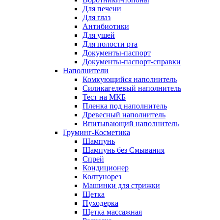
Для печени
Для глаз
Антибиотики
Для ушей
Для полости рта
Документы-паспорт
Документы-паспорт-справки
Наполнители
Комкующийся наполнитель
Силикагелевый наполнитель
Тест на МКБ
Пленка под наполнитель
Древесный наполнитель
Впитывающий наполнитель
Груминг-Косметика
Шампунь
Шампунь без Смывания
Спрей
Кондиционер
Колтунорез
Машинки для стрижки
Щетка
Пуходерка
Щетка массажная