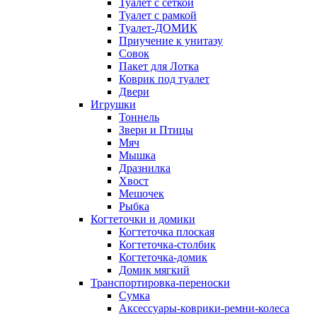
Туалет с сеткой
Туалет с рамкой
Туалет-ДОМИК
Приучение к унитазу
Совок
Пакет для Лотка
Коврик под туалет
Двери
Игрушки
Тоннель
Звери и Птицы
Мяч
Мышка
Дразнилка
Хвост
Мешочек
Рыбка
Когтеточки и домики
Когтеточка плоская
Когтеточка-столбик
Когтеточка-домик
Домик мягкий
Транспортировка-переноски
Сумка
Аксессуары-коврики-ремни-колеса