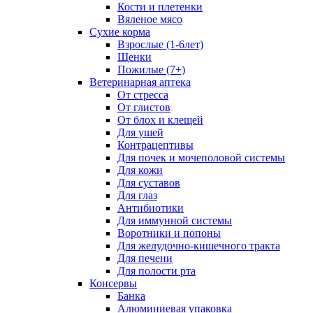
Кости и плетенки
Вяленое мясо
Сухие корма
Взрослые (1-6лет)
Щенки
Пожилые (7+)
Ветеринарная аптека
От стресса
От глистов
От блох и клещей
Для ушей
Контрацептивы
Для почек и мочеполовой системы
Для кожи
Для суставов
Для глаз
Антибиотики
Для иммунной системы
Воротники и попоны
Для желудочно-кишечного тракта
Для печени
Для полости рта
Консервы
Банка
Алюминиевая упаковка