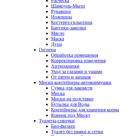
Расческа
Шампунь-Мыло
Рукавица
Ножницы
Когтерез-гильотина
Бантики-заколки
Масло
Маска
Духи
Гигиена
Обработка помещения
Корректировка поведения
Антицарапки
Уход за глазами и ушами
От пятен и запахов
Миски-контейнеры-автокормушки
Сумка для лакомств
Миска
Миски на подставке
Бутылка для Воды
Контейнеры для хранения корма
Коврик под Миску
Туалеты-совочки
Био-фильтр
Туалет без рамки и сетки