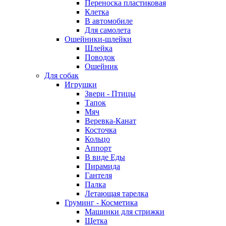
Переноска пластиковая
Клетка
В автомобиле
Для самолета
Ошейники-шлейки
Шлейка
Поводок
Ошейник
Для собак
Игрушки
Звери - Птицы
Тапок
Мяч
Веревка-Канат
Косточка
Кольцо
Аппорт
В виде Еды
Пирамида
Гантеля
Палка
Летающая тарелка
Груминг - Косметика
Машинки для стрижки
Щетка