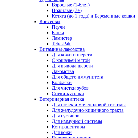
Взрослые (1-6лет)
Пожилые (7+)
Котята (до 1 года) и Беременные кошки
Консервы
Паучи
Банка
Ламистер
Tetra-Pak
Витамины-лакомства
Для кожи и шерсти
С кошачьей мятой
Для вывода шерсти
Лакомства
Для общего иммунитета
Колбаски
Для чистки зубов
Снеки-кусочки
Ветеринарная аптека
Для почек и мочеполовой системы
Для желудочно-кишечного тракта
Для суставов
Для иммунной системы
Контрацептивы
Для кожи
Воротники-попоны