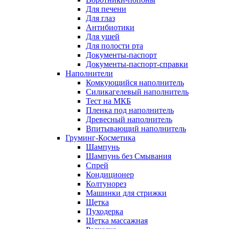
Для печени
Для глаз
Антибиотики
Для ушей
Для полости рта
Документы-паспорт
Документы-паспорт-справки
Наполнители
Комкующийся наполнитель
Силикагелевый наполнитель
Тест на МКБ
Пленка под наполнитель
Древесный наполнитель
Впитывающий наполнитель
Груминг-Косметика
Шампунь
Шампунь без Смывания
Спрей
Кондиционер
Колтунорез
Машинки для стрижки
Щетка
Пуходерка
Щетка массажная