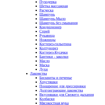
Пуходерка
Щетка массажная
Расческа
Шампунь
Шампунь-Мыло
Шампунь без cмывания
Кондиционер
Спрей
Рукавица
Ножницы
Когтерез-гильотина
Колтунорез
Когтерез-Кусачки
Бантики - заколки
Масло
Маска
Духи
Лакомства
Бисквиты и печенье
Хрустяшки
Поощрение для дрессировки
Долгоиграющие лакомства
Вкусняшки для Свежего дыхания
Колбаски
Мясокостная мука