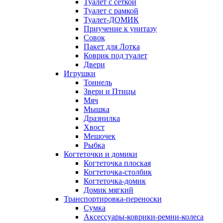
Туалет с сеткой
Туалет с рамкой
Туалет-ДОМИК
Приучение к унитазу
Совок
Пакет для Лотка
Коврик под туалет
Двери
Игрушки
Тоннель
Звери и Птицы
Мяч
Мышка
Дразнилка
Хвост
Мешочек
Рыбка
Когтеточки и домики
Когтеточка плоская
Когтеточка-столбик
Когтеточка-домик
Домик мягкий
Транспортировка-переноски
Сумка
Аксессуары-коврики-ремни-колеса