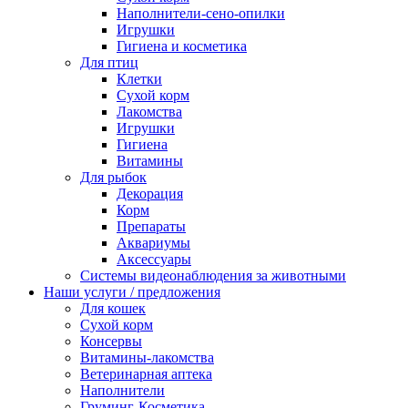
Наполнители-сено-опилки
Игрушки
Гигиена и косметика
Для птиц
Клетки
Сухой корм
Лакомства
Игрушки
Гигиена
Витамины
Для рыбок
Декорация
Корм
Препараты
Аквариумы
Аксессуары
Cистемы видеонаблюдения за животными
Наши услуги / предложения
Для кошек
Сухой корм
Консервы
Витамины-лакомства
Ветеринарная аптека
Наполнители
Груминг-Косметика