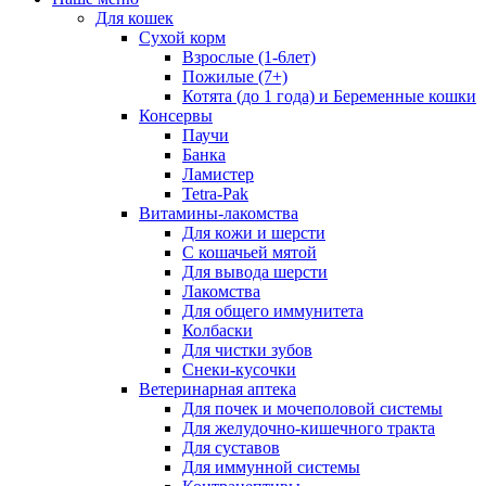
Для кошек
Сухой корм
Взрослые (1-6лет)
Пожилые (7+)
Котята (до 1 года) и Беременные кошки
Консервы
Паучи
Банка
Ламистер
Tetra-Pak
Витамины-лакомства
Для кожи и шерсти
С кошачьей мятой
Для вывода шерсти
Лакомства
Для общего иммунитета
Колбаски
Для чистки зубов
Снеки-кусочки
Ветеринарная аптека
Для почек и мочеполовой системы
Для желудочно-кишечного тракта
Для суставов
Для иммунной системы