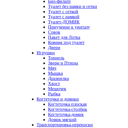
Био-фильтр
Туалет без рамки и сетки
Туалет с сеткой
Туалет с рамкой
Туалет-ДОМИК
Приучение к унитазу
Совок
Пакет для Лотка
Коврик под туалет
Двери
Игрушки
Тоннель
Звери и Птицы
Мяч
Мышка
Дразнилка
Хвост
Мешочек
Рыбка
Когтеточки и домики
Когтеточка плоская
Когтеточка-столбик
Когтеточка-домик
Домик мягкий
Транспортировка-переноски