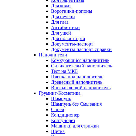
Контрацептивы
Для кожи
Воротники-попоны
Для печени
Для глаз
Антибиотики
Для ушей
Для полости рта
Документы-паспорт
Документы-паспорт-справки
Наполнители
Комкующийся наполнитель
Силикагелевый наполнитель
Тест на МКБ
Пленка под наполнитель
Древесный наполнитель
Впитывающий наполнитель
Груминг-Косметика
Шампунь
Шампунь без Смывания
Спрей
Кондиционер
Колтунорез
Машинки для стрижки
Щетка