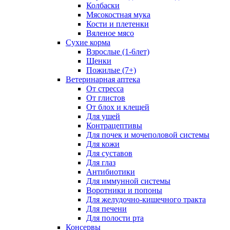
Колбаски
Мясокостная мука
Кости и плетенки
Вяленое мясо
Сухие корма
Взрослые (1-6лет)
Щенки
Пожилые (7+)
Ветеринарная аптека
От стресса
От глистов
От блох и клещей
Для ушей
Контрацептивы
Для почек и мочеполовой системы
Для кожи
Для суставов
Для глаз
Антибиотики
Для иммунной системы
Воротники и попоны
Для желудочно-кишечного тракта
Для печени
Для полости рта
Консервы