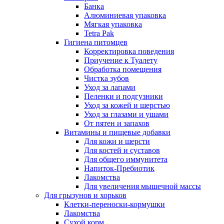
Банка
Алюминиевая упаковка
Мягкая упаковка
Tetra Pak
Гигиена питомцев
Корректировка поведения
Приучение к Туалету
Обработка помещения
Чистка зубов
Уход за лапами
Пеленки и подгузники
Уход за кожей и шерстью
Уход за глазами и ушами
От пятен и запахов
Витамины и пищевые добавки
Для кожи и шерсти
Для костей и суставов
Для общего иммунитета
Напиток-Пребиотик
Лакомства
Для увеличения мышечной массы
Для грызунов и хорьков
Клетки-переноски-кормушки
Лакомства
Сухой корм