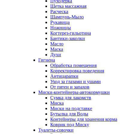
Пуходерка
Щетка массажная
Расческа
Шампунь-Мыло
Рукавица
Ножницы
Когтерез-гильотина
Бантики-заколки
Масло
Маска
Духи
Гигиена
Обработка помещения
Корректировка поведения
Антицарапки
Уход за глазами и ушами
От пятен и запахов
Миски-контейнеры-автокормушки
Сумка для лакомств
Миска
Миски на подставке
Бутылка для Воды
Контейнеры для хранения корма
Коврик под Миску
Туалеты-совочки