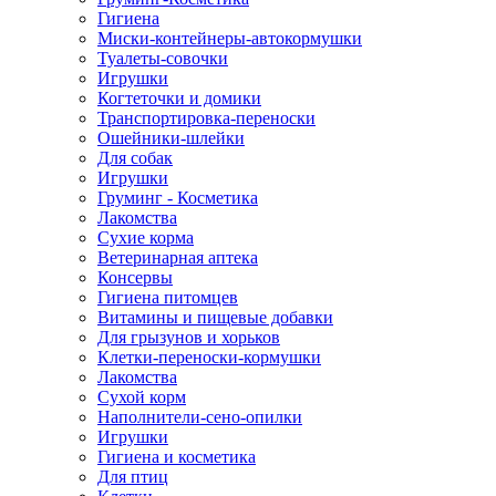
Гигиена
Миски-контейнеры-автокормушки
Туалеты-совочки
Игрушки
Когтеточки и домики
Транспортировка-переноски
Ошейники-шлейки
Для собак
Игрушки
Груминг - Косметика
Лакомства
Сухие корма
Ветеринарная аптека
Консервы
Гигиена питомцев
Витамины и пищевые добавки
Для грызунов и хорьков
Клетки-переноски-кормушки
Лакомства
Сухой корм
Наполнители-сено-опилки
Игрушки
Гигиена и косметика
Для птиц