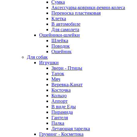
Сумка
Аксессуары-коврики-ремни-колеса
Переноска пластиковая
Клетка
В автомобиле
Для самолета
Ошейники-шлейки
Шлейка
Поводок
Ошейник
Для собак
Игрушки
Звери - Птицы
Тапок
Мяч
Веревка-Канат
Косточка
Кольцо
Аппорт
В виде Еды
Пирамида
Гантеля
Палка
Летающая тарелка
Груминг - Косметика