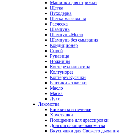
Машинки для стрижки
Щетка
Пуходерка
Щетка массажная
Расческа
Шампунь
Шампунь-Мыло
Шампунь без cмывания
Кондиционер
Спрей
Рукавица
Ножницы
Когтерез-гильотина
Колтунорез
Когтерез-Кусачки
Бантики - заколки
Масло
Маска
Духи
Лакомства
Бисквиты и печенье
Хрустяшки
Поощрение для дрессировки
Долгоиграющие лакомства
Вкусняшки для Свежего дыхания