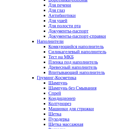
Для печени
Для глаз
Антибиотики
Для ушей
Для полости рта
Документы-паспорт
Документы-паспорт-справки
Наполнители
Комкующийся наполнитель
Силикагелевый наполнитель
Тест на МКБ
Пленка под наполнитель
Древесный наполнитель
Впитывающий наполнитель
Груминг-Косметика
Шампунь
Шампунь без Смывания
Спрей
Кондиционер
Колтунорез
Машинки для стрижки
Щетка
Пуходерка
Щетка массажная