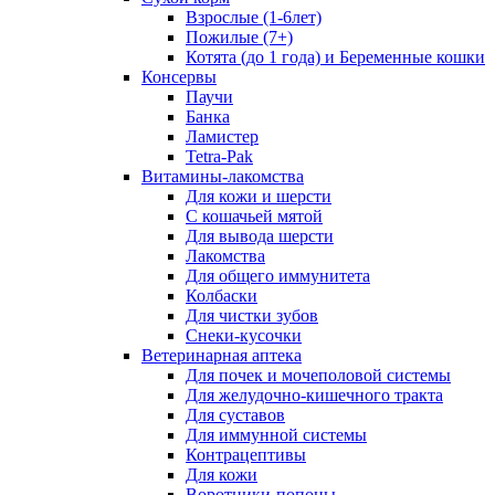
Взрослые (1-6лет)
Пожилые (7+)
Котята (до 1 года) и Беременные кошки
Консервы
Паучи
Банка
Ламистер
Tetra-Pak
Витамины-лакомства
Для кожи и шерсти
С кошачьей мятой
Для вывода шерсти
Лакомства
Для общего иммунитета
Колбаски
Для чистки зубов
Снеки-кусочки
Ветеринарная аптека
Для почек и мочеполовой системы
Для желудочно-кишечного тракта
Для суставов
Для иммунной системы
Контрацептивы
Для кожи
Воротники-попоны