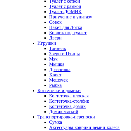
Туалет с сеткой
Туалет с рамкой
Туалет-ДОМИК
Приучение к унитазу
Совок
Пакет для Лотка
Коврик под туалет
Двери
Игрушки
Тоннель
Звери и Птицы
Мяч
Мышка
Дразнилка
Хвост
Мешочек
Рыбка
Когтеточки и домики
Когтеточка плоская
Когтеточка-столбик
Когтеточка-домик
Домик мягкий
Транспортировка-переноски
Сумка
Аксессуары-коврики-ремни-колеса