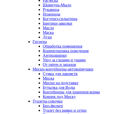
Расческа
Шампунь-Мыло
Рукавица
Ножницы
Когтерез-гильотина
Бантики-заколки
Масло
Маска
Духи
Гигиена
Обработка помещения
Корректировка поведения
Антицарапки
Уход за глазами и ушами
От пятен и запахов
Миски-контейнеры-автокормушки
Сумка для лакомств
Миска
Миски на подставке
Бутылка для Воды
Контейнеры для хранения корма
Коврик под Миску
Туалеты-совочки
Био-фильтр
Туалет без рамки и сетки