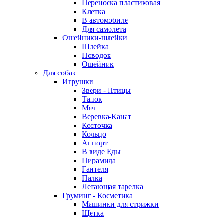
Переноска пластиковая
Клетка
В автомобиле
Для самолета
Ошейники-шлейки
Шлейка
Поводок
Ошейник
Для собак
Игрушки
Звери - Птицы
Тапок
Мяч
Веревка-Канат
Косточка
Кольцо
Аппорт
В виде Еды
Пирамида
Гантеля
Палка
Летающая тарелка
Груминг - Косметика
Машинки для стрижки
Щетка