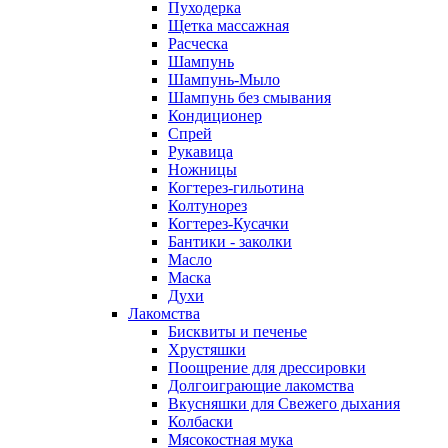
Пуходерка
Щетка массажная
Расческа
Шампунь
Шампунь-Мыло
Шампунь без cмывания
Кондиционер
Спрей
Рукавица
Ножницы
Когтерез-гильотина
Колтунорез
Когтерез-Кусачки
Бантики - заколки
Масло
Маска
Духи
Лакомства
Бисквиты и печенье
Хрустяшки
Поощрение для дрессировки
Долгоиграющие лакомства
Вкусняшки для Свежего дыхания
Колбаски
Мясокостная мука