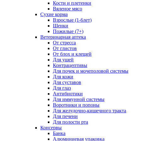
Кости и плетенки
Вяленое мясо
Сухие корма
Взрослые (1-6лет)
Щенки
Пожилые (7+)
Ветеринарная аптека
От стресса
От глистов
От блох и клещей
Для ушей
Контрацептивы
Для почек и мочеполовой системы
Для кожи
Для суставов
Для глаз
Антибиотики
Для иммунной системы
Воротники и попоны
Для желудочно-кишечного тракта
Для печени
Для полости рта
Консервы
Банка
Алюминиевая упаковка