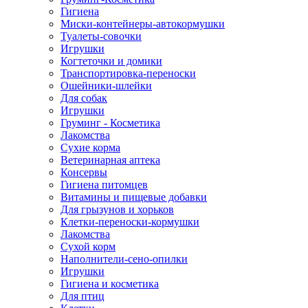
Гигиена
Миски-контейнеры-автокормушки
Туалеты-совочки
Игрушки
Когтеточки и домики
Транспортировка-переноски
Ошейники-шлейки
Для собак
Игрушки
Груминг - Косметика
Лакомства
Сухие корма
Ветеринарная аптека
Консервы
Гигиена питомцев
Витамины и пищевые добавки
Для грызунов и хорьков
Клетки-переноски-кормушки
Лакомства
Сухой корм
Наполнители-сено-опилки
Игрушки
Гигиена и косметика
Для птиц