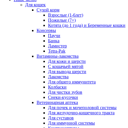
Для кошек
Сухой корм
Взрослые (1-6лет)
Пожилые (7+)
Котята (до 1 года) и Беременные кошки
Консервы
Паучи
Банка
Ламистер
Tetra-Pak
Витамины-лакомства
Для кожи и шерсти
С кошачьей мятой
Для вывода шерсти
Лакомства
Для общего иммунитета
Колбаски
Для чистки зубов
Снеки-кусочки
Ветеринарная аптека
Для почек и мочеполовой системы
Для желудочно-кишечного тракта
Для суставов
Для иммунной системы