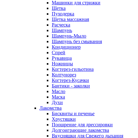
Машинки для стрижки
Щетка
Пуходерка
Щетка массажная
Расческа
Шампунь
Шампунь-Мыло
Шампунь без cмывания
Кондиционер
Спрей
Рукавица
Ножницы
Когтерез-гильотина
Колтунорез
Когтерез-Кусачки
Бантики - заколки
Масло
Маска
Духи
Лакомства
Бисквиты и печенье
Хрустяшки
Поощрение для дрессировки
Долгоиграющие лакомства
Вкусняшки для Свежего дыхания