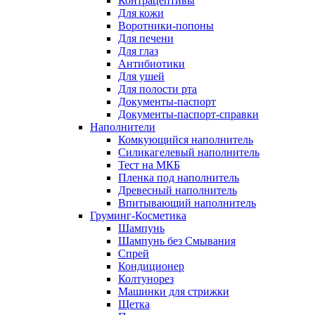
Контрацептивы
Для кожи
Воротники-попоны
Для печени
Для глаз
Антибиотики
Для ушей
Для полости рта
Документы-паспорт
Документы-паспорт-справки
Наполнители
Комкующийся наполнитель
Силикагелевый наполнитель
Тест на МКБ
Пленка под наполнитель
Древесный наполнитель
Впитывающий наполнитель
Груминг-Косметика
Шампунь
Шампунь без Смывания
Спрей
Кондиционер
Колтунорез
Машинки для стрижки
Щетка