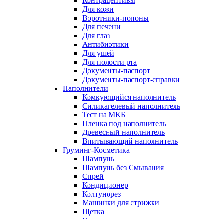
Контрацептивы
Для кожи
Воротники-попоны
Для печени
Для глаз
Антибиотики
Для ушей
Для полости рта
Документы-паспорт
Документы-паспорт-справки
Наполнители
Комкующийся наполнитель
Силикагелевый наполнитель
Тест на МКБ
Пленка под наполнитель
Древесный наполнитель
Впитывающий наполнитель
Груминг-Косметика
Шампунь
Шампунь без Смывания
Спрей
Кондиционер
Колтунорез
Машинки для стрижки
Щетка