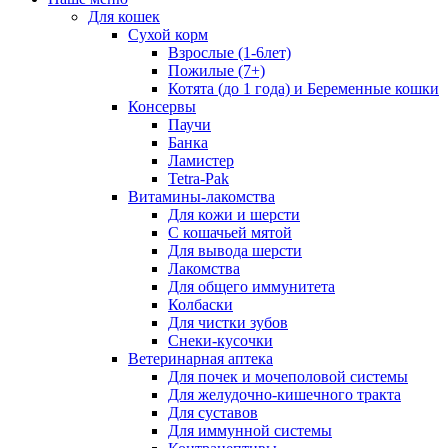
Для кошек
Сухой корм
Взрослые (1-6лет)
Пожилые (7+)
Котята (до 1 года) и Беременные кошки
Консервы
Паучи
Банка
Ламистер
Tetra-Pak
Витамины-лакомства
Для кожи и шерсти
С кошачьей мятой
Для вывода шерсти
Лакомства
Для общего иммунитета
Колбаски
Для чистки зубов
Снеки-кусочки
Ветеринарная аптека
Для почек и мочеполовой системы
Для желудочно-кишечного тракта
Для суставов
Для иммунной системы