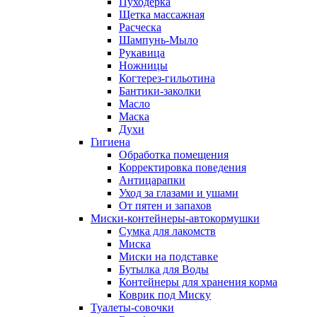
Пуходерка
Щетка массажная
Расческа
Шампунь-Мыло
Рукавица
Ножницы
Когтерез-гильотина
Бантики-заколки
Масло
Маска
Духи
Гигиена
Обработка помещения
Корректировка поведения
Антицарапки
Уход за глазами и ушами
От пятен и запахов
Миски-контейнеры-автокормушки
Сумка для лакомств
Миска
Миски на подставке
Бутылка для Воды
Контейнеры для хранения корма
Коврик под Миску
Туалеты-совочки