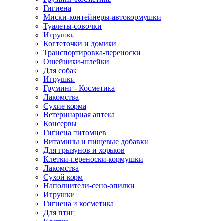
Гигиена
Миски-контейнеры-автокормушки
Туалеты-совочки
Игрушки
Когтеточки и домики
Транспортировка-переноски
Ошейники-шлейки
Для собак
Игрушки
Груминг - Косметика
Лакомства
Сухие корма
Ветеринарная аптека
Консервы
Гигиена питомцев
Витамины и пищевые добавки
Для грызунов и хорьков
Клетки-переноски-кормушки
Лакомства
Сухой корм
Наполнители-сено-опилки
Игрушки
Гигиена и косметика
Для птиц