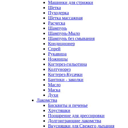
Машинки для стрижки
Щетка
Пуходерка
Щетка массажная
Расческа
Шампунь
Шампунь-Мыло
Шампунь без cмывания
Кондиционер
Спрей
Рукавица
Ножницы
Когтерез-гильотина
Колтунорез
Когтерез-Кусачки
Бантики - заколки
Масло
Маска
Духи
Лакомства
Бисквиты и печенье
Хрустяшки
Поощрение для дрессировки
Долгоиграющие лакомства
Вкусняшки для Свежего дыхания