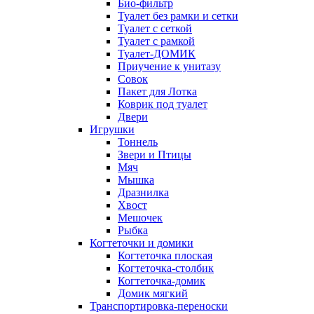
Био-фильтр
Туалет без рамки и сетки
Туалет с сеткой
Туалет с рамкой
Туалет-ДОМИК
Приучение к унитазу
Совок
Пакет для Лотка
Коврик под туалет
Двери
Игрушки
Тоннель
Звери и Птицы
Мяч
Мышка
Дразнилка
Хвост
Мешочек
Рыбка
Когтеточки и домики
Когтеточка плоская
Когтеточка-столбик
Когтеточка-домик
Домик мягкий
Транспортировка-переноски