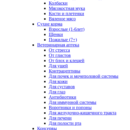
Колбаски
Мясокостная мука
Кости и плетенки
Вяленое мясо
Сухие корма
Взрослые (1-6лет)
Щенки
Пожилые (7+)
Ветеринарная аптека
От стресса
От глистов
От блох и клещей
Для ушей
Контрацептивы
Для почек и мочеполовой системы
Для кожи
Для суставов
Для глаз
Антибиотики
Для иммунной системы
Воротники и попоны
Для желудочно-кишечного тракта
Для печени
Для полости рта
Консервы