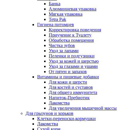
Банка
Алюминиевая упаковка
Мягкая упаковка
Tetra Pak
Гигиена питомцев
Корректировка поведения
Приучение к Туалету
Обработка помещения
Чистка зубов
Уход за лапами
Пеленки и подгузники
Уход за кожей и шерстью
Уход за глазами и ушами
От пятен и запахов
Витамины и пищевые добавки
Для кожи и шерсти
Для костей и суставов
Для общего иммунитета
Напиток-Пребиотик
Лакомства
Для увеличения мышечной массы
Для грызунов и хорьков
Клетки-переноски-кормушки
Лакомства
Сухой корм