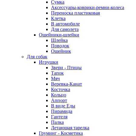
Сумка
Аксессуары-коврики-ремни-колеса
Переноска пластиковая
Клетка
В автомобиле
Для самолета
Ошейники-шлейки
Шлейка
Поводок
Ошейник
Для собак
Игрушки
Звери - Птицы
Тапок
Мяч
Веревка-Канат
Косточка
Кольцо
Аппорт
В виде Еды
Пирамида
Гантеля
Палка
Летающая тарелка
Груминг - Косметика