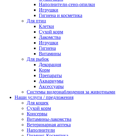
Наполнители-сено-опилки
Игрушки
Гигиена и косметика
Для птиц
Клетки
Сухой корм
Лакомства
Игрушки
Гигиена
Витамины
Для рыбок
Декорация
Корм
Препараты
Аквариумы
Аксессуары
Cистемы видеонаблюдения за животными
Наши услуги / предложения
Для кошек
Сухой корм
Консервы
Витамины-лакомства
Ветеринарная аптека
Наполнители
Груминг-Косметика