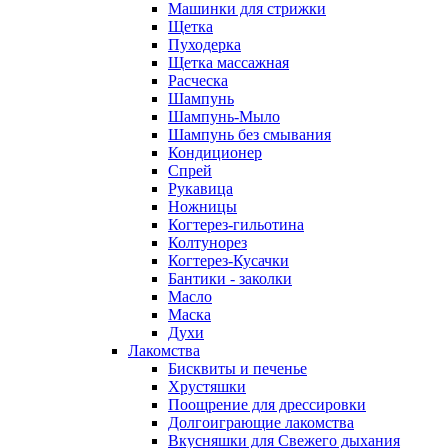
Машинки для стрижки
Щетка
Пуходерка
Щетка массажная
Расческа
Шампунь
Шампунь-Мыло
Шампунь без cмывания
Кондиционер
Спрей
Рукавица
Ножницы
Когтерез-гильотина
Колтунорез
Когтерез-Кусачки
Бантики - заколки
Масло
Маска
Духи
Лакомства
Бисквиты и печенье
Хрустяшки
Поощрение для дрессировки
Долгоиграющие лакомства
Вкусняшки для Свежего дыхания