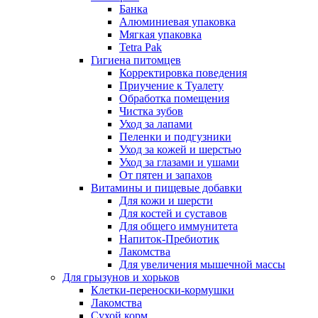
Банка
Алюминиевая упаковка
Мягкая упаковка
Tetra Pak
Гигиена питомцев
Корректировка поведения
Приучение к Туалету
Обработка помещения
Чистка зубов
Уход за лапами
Пеленки и подгузники
Уход за кожей и шерстью
Уход за глазами и ушами
От пятен и запахов
Витамины и пищевые добавки
Для кожи и шерсти
Для костей и суставов
Для общего иммунитета
Напиток-Пребиотик
Лакомства
Для увеличения мышечной массы
Для грызунов и хорьков
Клетки-переноски-кормушки
Лакомства
Сухой корм