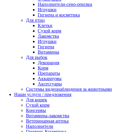
Наполнители-сено-опилки
Игрушки
Гигиена и косметика
Для птиц
Клетки
Сухой корм
Лакомства
Игрушки
Гигиена
Витамины
Для рыбок
Декорация
Корм
Препараты
Аквариумы
Аксессуары
Cистемы видеонаблюдения за животными
Наши услуги / предложения
Для кошек
Сухой корм
Консервы
Витамины-лакомства
Ветеринарная аптека
Наполнители
Груминг-Косметика