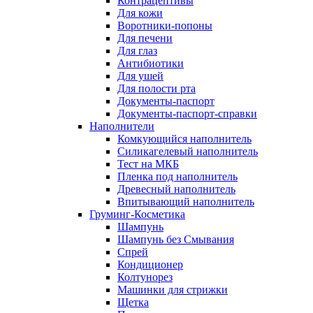
Контрацептивы
Для кожи
Воротники-попоны
Для печени
Для глаз
Антибиотики
Для ушей
Для полости рта
Документы-паспорт
Документы-паспорт-справки
Наполнители
Комкующийся наполнитель
Силикагелевый наполнитель
Тест на МКБ
Пленка под наполнитель
Древесный наполнитель
Впитывающий наполнитель
Груминг-Косметика
Шампунь
Шампунь без Смывания
Спрей
Кондиционер
Колтунорез
Машинки для стрижки
Щетка