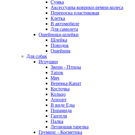
Сумка
Аксессуары-коврики-ремни-колеса
Переноска пластиковая
Клетка
В автомобиле
Для самолета
Ошейники-шлейки
Шлейка
Поводок
Ошейник
Для собак
Игрушки
Звери - Птицы
Тапок
Мяч
Веревка-Канат
Косточка
Кольцо
Аппорт
В виде Еды
Пирамида
Гантеля
Палка
Летающая тарелка
Груминг - Косметика