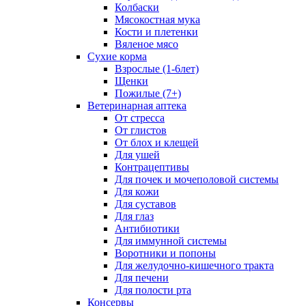
Колбаски
Мясокостная мука
Кости и плетенки
Вяленое мясо
Сухие корма
Взрослые (1-6лет)
Щенки
Пожилые (7+)
Ветеринарная аптека
От стресса
От глистов
От блох и клещей
Для ушей
Контрацептивы
Для почек и мочеполовой системы
Для кожи
Для суставов
Для глаз
Антибиотики
Для иммунной системы
Воротники и попоны
Для желудочно-кишечного тракта
Для печени
Для полости рта
Консервы