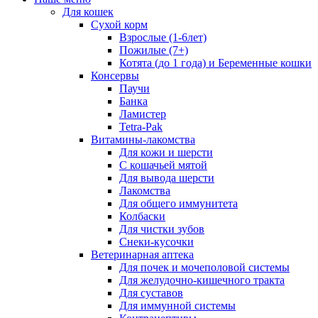
Для кошек
Сухой корм
Взрослые (1-6лет)
Пожилые (7+)
Котята (до 1 года) и Беременные кошки
Консервы
Паучи
Банка
Ламистер
Tetra-Pak
Витамины-лакомства
Для кожи и шерсти
С кошачьей мятой
Для вывода шерсти
Лакомства
Для общего иммунитета
Колбаски
Для чистки зубов
Снеки-кусочки
Ветеринарная аптека
Для почек и мочеполовой системы
Для желудочно-кишечного тракта
Для суставов
Для иммунной системы