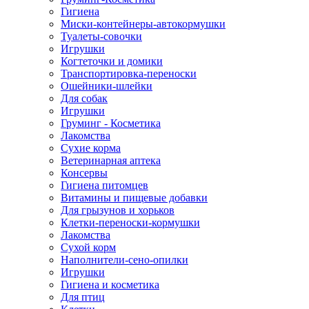
Гигиена
Миски-контейнеры-автокормушки
Туалеты-совочки
Игрушки
Когтеточки и домики
Транспортировка-переноски
Ошейники-шлейки
Для собак
Игрушки
Груминг - Косметика
Лакомства
Сухие корма
Ветеринарная аптека
Консервы
Гигиена питомцев
Витамины и пищевые добавки
Для грызунов и хорьков
Клетки-переноски-кормушки
Лакомства
Сухой корм
Наполнители-сено-опилки
Игрушки
Гигиена и косметика
Для птиц