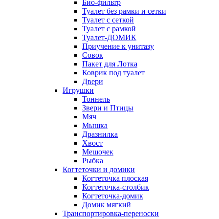
Био-фильтр
Туалет без рамки и сетки
Туалет с сеткой
Туалет с рамкой
Туалет-ДОМИК
Приучение к унитазу
Совок
Пакет для Лотка
Коврик под туалет
Двери
Игрушки
Тоннель
Звери и Птицы
Мяч
Мышка
Дразнилка
Хвост
Мешочек
Рыбка
Когтеточки и домики
Когтеточка плоская
Когтеточка-столбик
Когтеточка-домик
Домик мягкий
Транспортировка-переноски