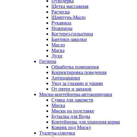
Пуходерка
Щетка массажная
Расческа
Шампунь-Мыло
Рукавица
Ножницы
Когтерез-гильотина
Бантики-заколки
Масло
Маска
Духи
Гигиена
Обработка помещения
Корректировка поведения
Антицарапки
Уход за глазами и ушами
От пятен и запахов
Миски-контейнеры-автокормушки
Сумка для лакомств
Миска
Миски на подставке
Бутылка для Воды
Контейнеры для хранения корма
Коврик под Миску
Туалеты-совочки