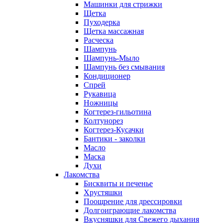
Машинки для стрижки
Щетка
Пуходерка
Щетка массажная
Расческа
Шампунь
Шампунь-Мыло
Шампунь без cмывания
Кондиционер
Спрей
Рукавица
Ножницы
Когтерез-гильотина
Колтунорез
Когтерез-Кусачки
Бантики - заколки
Масло
Маска
Духи
Лакомства
Бисквиты и печенье
Хрустяшки
Поощрение для дрессировки
Долгоиграющие лакомства
Вкусняшки для Свежего дыхания