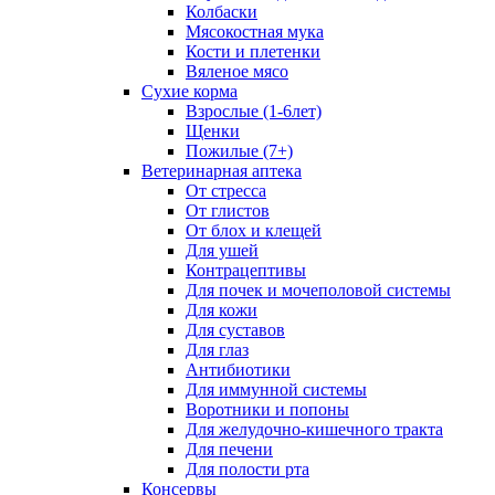
Колбаски
Мясокостная мука
Кости и плетенки
Вяленое мясо
Сухие корма
Взрослые (1-6лет)
Щенки
Пожилые (7+)
Ветеринарная аптека
От стресса
От глистов
От блох и клещей
Для ушей
Контрацептивы
Для почек и мочеполовой системы
Для кожи
Для суставов
Для глаз
Антибиотики
Для иммунной системы
Воротники и попоны
Для желудочно-кишечного тракта
Для печени
Для полости рта
Консервы