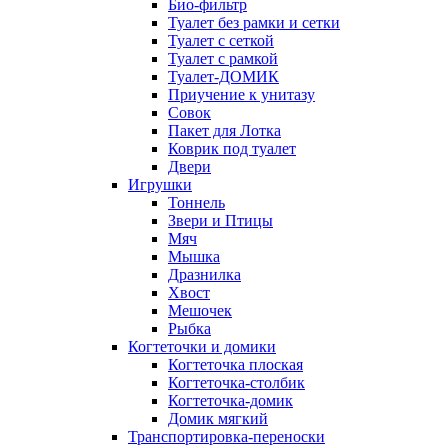
Био-фильтр
Туалет без рамки и сетки
Туалет с сеткой
Туалет с рамкой
Туалет-ДОМИК
Приучение к унитазу
Совок
Пакет для Лотка
Коврик под туалет
Двери
Игрушки
Тоннель
Звери и Птицы
Мяч
Мышка
Дразнилка
Хвост
Мешочек
Рыбка
Когтеточки и домики
Когтеточка плоская
Когтеточка-столбик
Когтеточка-домик
Домик мягкий
Транспортировка-переноски