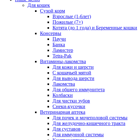
Для кошек
Сухой корм
Взрослые (1-6лет)
Пожилые (7+)
Котята (до 1 года) и Беременные кошки
Консервы
Паучи
Банка
Ламистер
Tetra-Pak
Витамины-лакомства
Для кожи и шерсти
С кошачьей мятой
Для вывода шерсти
Лакомства
Для общего иммунитета
Колбаски
Для чистки зубов
Снеки-кусочки
Ветеринарная аптека
Для почек и мочеполовой системы
Для желудочно-кишечного тракта
Для суставов
Для иммунной системы