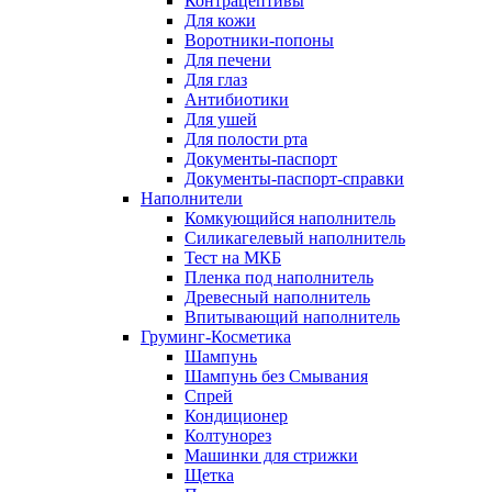
Контрацептивы
Для кожи
Воротники-попоны
Для печени
Для глаз
Антибиотики
Для ушей
Для полости рта
Документы-паспорт
Документы-паспорт-справки
Наполнители
Комкующийся наполнитель
Силикагелевый наполнитель
Тест на МКБ
Пленка под наполнитель
Древесный наполнитель
Впитывающий наполнитель
Груминг-Косметика
Шампунь
Шампунь без Смывания
Спрей
Кондиционер
Колтунорез
Машинки для стрижки
Щетка