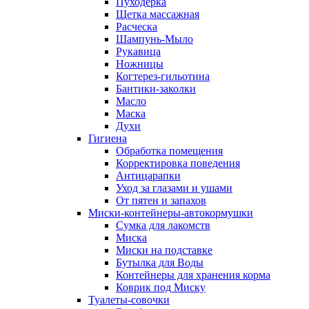
Пуходерка
Щетка массажная
Расческа
Шампунь-Мыло
Рукавица
Ножницы
Когтерез-гильотина
Бантики-заколки
Масло
Маска
Духи
Гигиена
Обработка помещения
Корректировка поведения
Антицарапки
Уход за глазами и ушами
От пятен и запахов
Миски-контейнеры-автокормушки
Сумка для лакомств
Миска
Миски на подставке
Бутылка для Воды
Контейнеры для хранения корма
Коврик под Миску
Туалеты-совочки