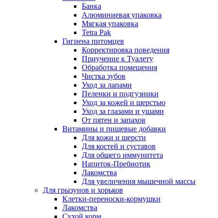
Банка
Алюминиевая упаковка
Мягкая упаковка
Tetra Pak
Гигиена питомцев
Корректировка поведения
Приучение к Туалету
Обработка помещения
Чистка зубов
Уход за лапами
Пеленки и подгузники
Уход за кожей и шерстью
Уход за глазами и ушами
От пятен и запахов
Витамины и пищевые добавки
Для кожи и шерсти
Для костей и суставов
Для общего иммунитета
Напиток-Пребиотик
Лакомства
Для увеличения мышечной массы
Для грызунов и хорьков
Клетки-переноски-кормушки
Лакомства
Сухой корм