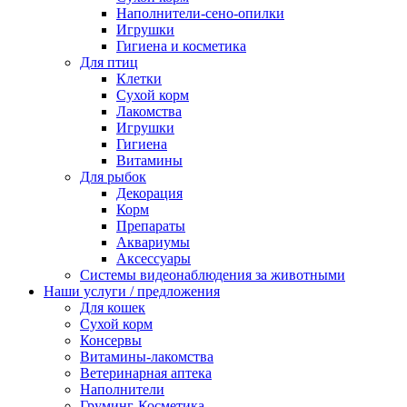
Наполнители-сено-опилки
Игрушки
Гигиена и косметика
Для птиц
Клетки
Сухой корм
Лакомства
Игрушки
Гигиена
Витамины
Для рыбок
Декорация
Корм
Препараты
Аквариумы
Аксессуары
Cистемы видеонаблюдения за животными
Наши услуги / предложения
Для кошек
Сухой корм
Консервы
Витамины-лакомства
Ветеринарная аптека
Наполнители
Груминг-Косметика