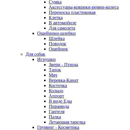
Сумка
Аксессуары-коврики-ремни-колеса
Переноска пластиковая
Клетка
В автомобиле
Для самолета
Ошейники-шлейки
Шлейка
Поводок
Ошейник
Для собак
Игрушки
Звери - Птицы
Тапок
Мяч
Веревка-Канат
Косточка
Кольцо
Аппорт
В виде Еды
Пирамида
Гантеля
Палка
Летающая тарелка
Груминг - Косметика