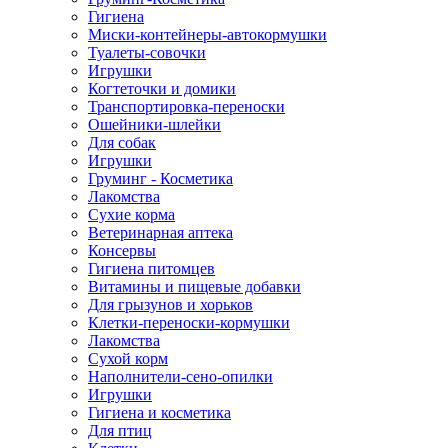
Гигиена
Миски-контейнеры-автокормушки
Туалеты-совочки
Игрушки
Когтеточки и домики
Транспортировка-переноски
Ошейники-шлейки
Для собак
Игрушки
Груминг - Косметика
Лакомства
Сухие корма
Ветеринарная аптека
Консервы
Гигиена питомцев
Витамины и пищевые добавки
Для грызунов и хорьков
Клетки-переноски-кормушки
Лакомства
Сухой корм
Наполнители-сено-опилки
Игрушки
Гигиена и косметика
Для птиц