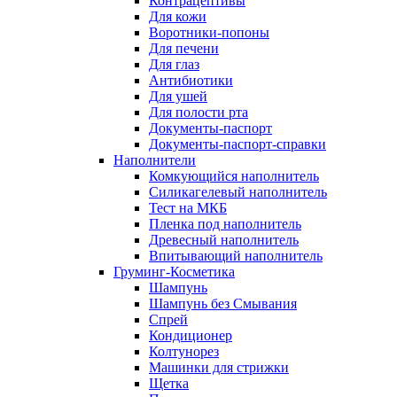
Контрацептивы
Для кожи
Воротники-попоны
Для печени
Для глаз
Антибиотики
Для ушей
Для полости рта
Документы-паспорт
Документы-паспорт-справки
Наполнители
Комкующийся наполнитель
Силикагелевый наполнитель
Тест на МКБ
Пленка под наполнитель
Древесный наполнитель
Впитывающий наполнитель
Груминг-Косметика
Шампунь
Шампунь без Смывания
Спрей
Кондиционер
Колтунорез
Машинки для стрижки
Щетка