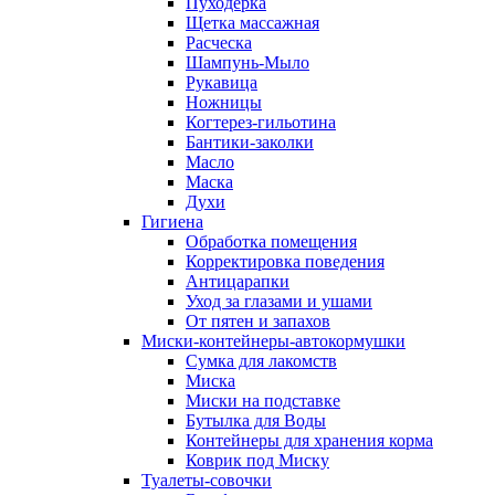
Пуходерка
Щетка массажная
Расческа
Шампунь-Мыло
Рукавица
Ножницы
Когтерез-гильотина
Бантики-заколки
Масло
Маска
Духи
Гигиена
Обработка помещения
Корректировка поведения
Антицарапки
Уход за глазами и ушами
От пятен и запахов
Миски-контейнеры-автокормушки
Сумка для лакомств
Миска
Миски на подставке
Бутылка для Воды
Контейнеры для хранения корма
Коврик под Миску
Туалеты-совочки