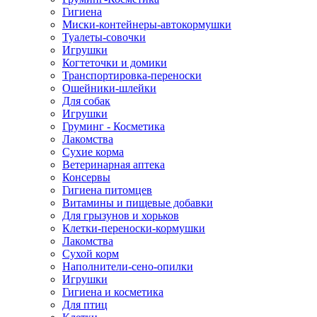
Гигиена
Миски-контейнеры-автокормушки
Туалеты-совочки
Игрушки
Когтеточки и домики
Транспортировка-переноски
Ошейники-шлейки
Для собак
Игрушки
Груминг - Косметика
Лакомства
Сухие корма
Ветеринарная аптека
Консервы
Гигиена питомцев
Витамины и пищевые добавки
Для грызунов и хорьков
Клетки-переноски-кормушки
Лакомства
Сухой корм
Наполнители-сено-опилки
Игрушки
Гигиена и косметика
Для птиц