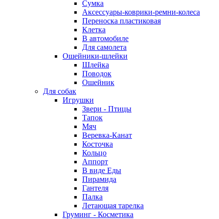
Сумка
Аксессуары-коврики-ремни-колеса
Переноска пластиковая
Клетка
В автомобиле
Для самолета
Ошейники-шлейки
Шлейка
Поводок
Ошейник
Для собак
Игрушки
Звери - Птицы
Тапок
Мяч
Веревка-Канат
Косточка
Кольцо
Аппорт
В виде Еды
Пирамида
Гантеля
Палка
Летающая тарелка
Груминг - Косметика