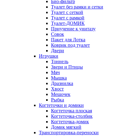
Био-фильтр
Туалет без рамки и сетки
Туалет с сеткой
Туалет с рамкой
Туалет-ДОМИК
Приучение к унитазу
Совок
Пакет для Лотка
Коврик под туалет
Двери
Игрушки
Тоннель
Звери и Птицы
Мяч
Мышка
Дразнилка
Хвост
Мешочек
Рыбка
Когтеточки и домики
Когтеточка плоская
Когтеточка-столбик
Когтеточка-домик
Домик мягкий
Транспортировка-переноски