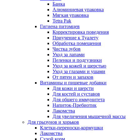
Банка
Алюминиевая упаковка
Мягкая упаковка
Tetra Pak
Гигиена питомцев
Корректировка поведения
Приучение к Туалету
Обработка помещения
Чистка зубов
Уход за лапами
Пеленки и подгузники
Уход за кожей и шерстью
Уход за глазами и ушами
От пятен и запахов
Витамины и пищевые добавки
Для кожи и шерсти
Для костей и суставов
Для общего иммунитета
Напиток-Пребиотик
Лакомства
Для увеличения мышечной массы
Для грызунов и хорьков
Клетки-переноски-кормушки
Лакомства
Сухой корм