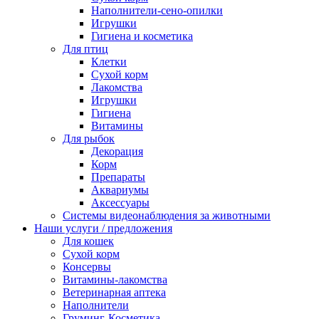
Наполнители-сено-опилки
Игрушки
Гигиена и косметика
Для птиц
Клетки
Сухой корм
Лакомства
Игрушки
Гигиена
Витамины
Для рыбок
Декорация
Корм
Препараты
Аквариумы
Аксессуары
Cистемы видеонаблюдения за животными
Наши услуги / предложения
Для кошек
Сухой корм
Консервы
Витамины-лакомства
Ветеринарная аптека
Наполнители
Груминг-Косметика