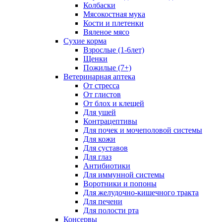
Колбаски
Мясокостная мука
Кости и плетенки
Вяленое мясо
Сухие корма
Взрослые (1-6лет)
Щенки
Пожилые (7+)
Ветеринарная аптека
От стресса
От глистов
От блох и клещей
Для ушей
Контрацептивы
Для почек и мочеполовой системы
Для кожи
Для суставов
Для глаз
Антибиотики
Для иммунной системы
Воротники и попоны
Для желудочно-кишечного тракта
Для печени
Для полости рта
Консервы