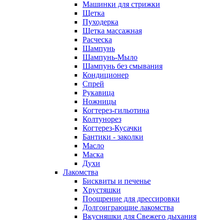
Машинки для стрижки
Щетка
Пуходерка
Щетка массажная
Расческа
Шампунь
Шампунь-Мыло
Шампунь без cмывания
Кондиционер
Спрей
Рукавица
Ножницы
Когтерез-гильотина
Колтунорез
Когтерез-Кусачки
Бантики - заколки
Масло
Маска
Духи
Лакомства
Бисквиты и печенье
Хрустяшки
Поощрение для дрессировки
Долгоиграющие лакомства
Вкусняшки для Свежего дыхания