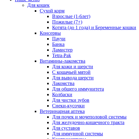
Для кошек
Сухой корм
Взрослые (1-6лет)
Пожилые (7+)
Котята (до 1 года) и Беременные кошки
Консервы
Паучи
Банка
Ламистер
Tetra-Pak
Витамины-лакомства
Для кожи и шерсти
С кошачьей мятой
Для вывода шерсти
Лакомства
Для общего иммунитета
Колбаски
Для чистки зубов
Снеки-кусочки
Ветеринарная аптека
Для почек и мочеполовой системы
Для желудочно-кишечного тракта
Для суставов
Для иммунной системы