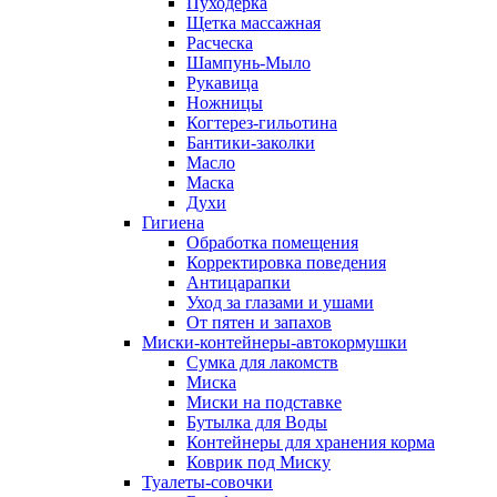
Пуходерка
Щетка массажная
Расческа
Шампунь-Мыло
Рукавица
Ножницы
Когтерез-гильотина
Бантики-заколки
Масло
Маска
Духи
Гигиена
Обработка помещения
Корректировка поведения
Антицарапки
Уход за глазами и ушами
От пятен и запахов
Миски-контейнеры-автокормушки
Сумка для лакомств
Миска
Миски на подставке
Бутылка для Воды
Контейнеры для хранения корма
Коврик под Миску
Туалеты-совочки