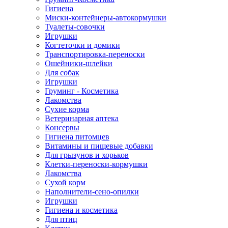
Гигиена
Миски-контейнеры-автокормушки
Туалеты-совочки
Игрушки
Когтеточки и домики
Транспортировка-переноски
Ошейники-шлейки
Для собак
Игрушки
Груминг - Косметика
Лакомства
Сухие корма
Ветеринарная аптека
Консервы
Гигиена питомцев
Витамины и пищевые добавки
Для грызунов и хорьков
Клетки-переноски-кормушки
Лакомства
Сухой корм
Наполнители-сено-опилки
Игрушки
Гигиена и косметика
Для птиц