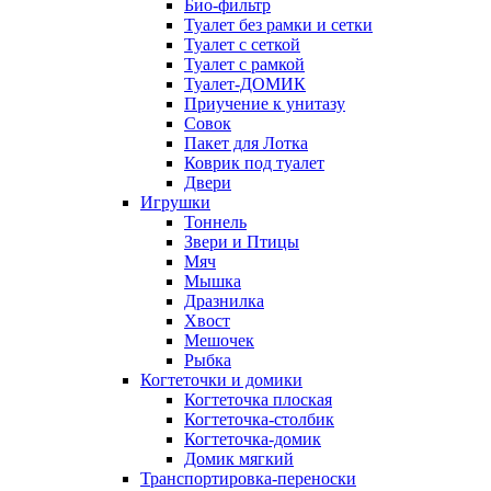
Био-фильтр
Туалет без рамки и сетки
Туалет с сеткой
Туалет с рамкой
Туалет-ДОМИК
Приучение к унитазу
Совок
Пакет для Лотка
Коврик под туалет
Двери
Игрушки
Тоннель
Звери и Птицы
Мяч
Мышка
Дразнилка
Хвост
Мешочек
Рыбка
Когтеточки и домики
Когтеточка плоская
Когтеточка-столбик
Когтеточка-домик
Домик мягкий
Транспортировка-переноски