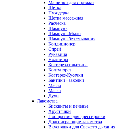
Машинки для стрижки
Щетка
Пуходерка
Щетка массажная
Расческа
Шампунь
Шампунь-Мыло
Шампунь без cмывания
Кондиционер
Спрей
Рукавица
Ножницы
Когтерез-гильотина
Колтунорез
Когтерез-Кусачки
Бантики - заколки
Масло
Маска
Духи
Лакомства
Бисквиты и печенье
Хрустяшки
Поощрение для дрессировки
Долгоиграющие лакомства
Вкусняшки для Свежего дыхания