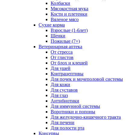
Колбаски
Мясокостная мука
Кости и плетенки
Вяленое мясо
Сухие корма
Взрослые (1-6лет)
Щенки
Пожилые (7+)
Ветеринарная аптека
От стресса
От глистов
От блох и клещей
Для ушей
Контрацептивы
Для почек и мочеполовой системы
Для кожи
Для суставов
Для глаз
Антибиотики
Для иммунной системы
Воротники и попоны
Для желудочно-кишечного тракта
Для печени
Для полости рта
Консервы