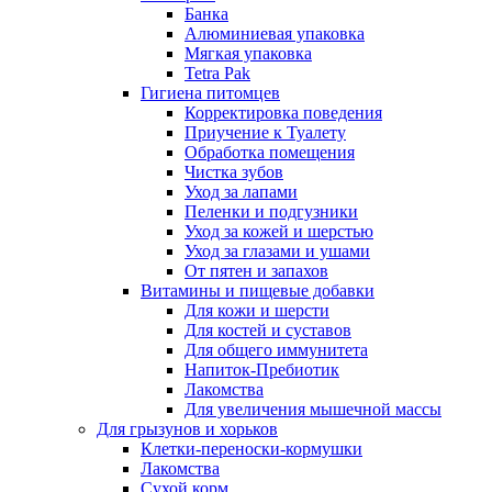
Банка
Алюминиевая упаковка
Мягкая упаковка
Tetra Pak
Гигиена питомцев
Корректировка поведения
Приучение к Туалету
Обработка помещения
Чистка зубов
Уход за лапами
Пеленки и подгузники
Уход за кожей и шерстью
Уход за глазами и ушами
От пятен и запахов
Витамины и пищевые добавки
Для кожи и шерсти
Для костей и суставов
Для общего иммунитета
Напиток-Пребиотик
Лакомства
Для увеличения мышечной массы
Для грызунов и хорьков
Клетки-переноски-кормушки
Лакомства
Сухой корм