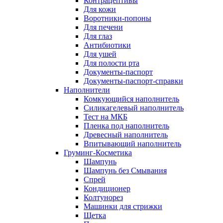
Контрацептивы
Для кожи
Воротники-попоны
Для печени
Для глаз
Антибиотики
Для ушей
Для полости рта
Документы-паспорт
Документы-паспорт-справки
Наполнители
Комкующийся наполнитель
Силикагелевый наполнитель
Тест на МКБ
Пленка под наполнитель
Древесный наполнитель
Впитывающий наполнитель
Груминг-Косметика
Шампунь
Шампунь без Смывания
Спрей
Кондиционер
Колтунорез
Машинки для стрижки
Щетка