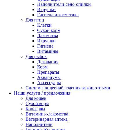
Наполнители-сено-опилки
Игрушки
Гигиена и косметика
Для птиц
Клетки
Сухой корм
Лакомства
Игрушки
Гигиена
Витамины
Для рыбок
Декорация
Корм
Препараты
Аквариумы
Аксессуары
Cистемы видеонаблюдения за животными
Наши услуги / предложения
Для кошек
Сухой корм
Консервы
Витамины-лакомства
Ветеринарная аптека
Наполнители
Груминг-Косметика