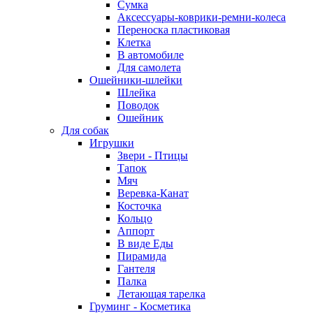
Сумка
Аксессуары-коврики-ремни-колеса
Переноска пластиковая
Клетка
В автомобиле
Для самолета
Ошейники-шлейки
Шлейка
Поводок
Ошейник
Для собак
Игрушки
Звери - Птицы
Тапок
Мяч
Веревка-Канат
Косточка
Кольцо
Аппорт
В виде Еды
Пирамида
Гантеля
Палка
Летающая тарелка
Груминг - Косметика