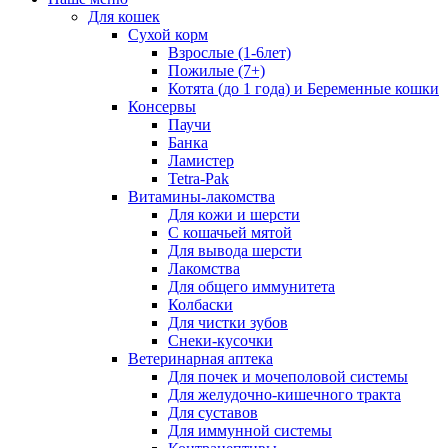
Для кошек
Сухой корм
Взрослые (1-6лет)
Пожилые (7+)
Котята (до 1 года) и Беременные кошки
Консервы
Паучи
Банка
Ламистер
Tetra-Pak
Витамины-лакомства
Для кожи и шерсти
С кошачьей мятой
Для вывода шерсти
Лакомства
Для общего иммунитета
Колбаски
Для чистки зубов
Снеки-кусочки
Ветеринарная аптека
Для почек и мочеполовой системы
Для желудочно-кишечного тракта
Для суставов
Для иммунной системы