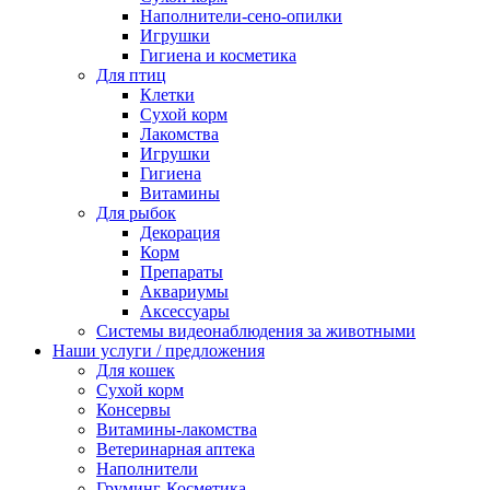
Наполнители-сено-опилки
Игрушки
Гигиена и косметика
Для птиц
Клетки
Сухой корм
Лакомства
Игрушки
Гигиена
Витамины
Для рыбок
Декорация
Корм
Препараты
Аквариумы
Аксессуары
Cистемы видеонаблюдения за животными
Наши услуги / предложения
Для кошек
Сухой корм
Консервы
Витамины-лакомства
Ветеринарная аптека
Наполнители
Груминг-Косметика