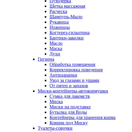
Пуходерка
Щетка массажная
Расческа
Шампунь-Мыло
Рукавица
Ножницы
Когтерез-гильотина
Бантики-заколки
Масло
Маска
Духи
Гигиена
Обработка помещения
Корректировка поведения
Антицарапки
Уход за глазами и ушами
От пятен и запахов
Миски-контейнеры-автокормушки
Сумка для лакомств
Миска
Миски на подставке
Бутылка для Воды
Контейнеры для хранения корма
Коврик под Миску
Туалеты-совочки