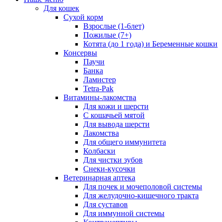
Для кошек
Сухой корм
Взрослые (1-6лет)
Пожилые (7+)
Котята (до 1 года) и Беременные кошки
Консервы
Паучи
Банка
Ламистер
Tetra-Pak
Витамины-лакомства
Для кожи и шерсти
С кошачьей мятой
Для вывода шерсти
Лакомства
Для общего иммунитета
Колбаски
Для чистки зубов
Снеки-кусочки
Ветеринарная аптека
Для почек и мочеполовой системы
Для желудочно-кишечного тракта
Для суставов
Для иммунной системы