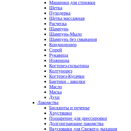
Машинки для стрижки
Щетка
Пуходерка
Щетка массажная
Расческа
Шампунь
Шампунь-Мыло
Шампунь без cмывания
Кондиционер
Спрей
Рукавица
Ножницы
Когтерез-гильотина
Колтунорез
Когтерез-Кусачки
Бантики - заколки
Масло
Маска
Духи
Лакомства
Бисквиты и печенье
Хрустяшки
Поощрение для дрессировки
Долгоиграющие лакомства
Вкусняшки для Свежего дыхания