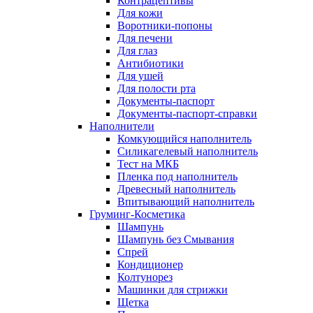
Контрацептивы
Для кожи
Воротники-попоны
Для печени
Для глаз
Антибиотики
Для ушей
Для полости рта
Документы-паспорт
Документы-паспорт-справки
Наполнители
Комкующийся наполнитель
Силикагелевый наполнитель
Тест на МКБ
Пленка под наполнитель
Древесный наполнитель
Впитывающий наполнитель
Груминг-Косметика
Шампунь
Шампунь без Смывания
Спрей
Кондиционер
Колтунорез
Машинки для стрижки
Щетка