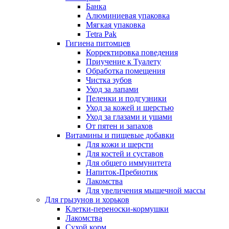
Банка
Алюминиевая упаковка
Мягкая упаковка
Tetra Pak
Гигиена питомцев
Корректировка поведения
Приучение к Туалету
Обработка помещения
Чистка зубов
Уход за лапами
Пеленки и подгузники
Уход за кожей и шерстью
Уход за глазами и ушами
От пятен и запахов
Витамины и пищевые добавки
Для кожи и шерсти
Для костей и суставов
Для общего иммунитета
Напиток-Пребиотик
Лакомства
Для увеличения мышечной массы
Для грызунов и хорьков
Клетки-переноски-кормушки
Лакомства
Сухой корм