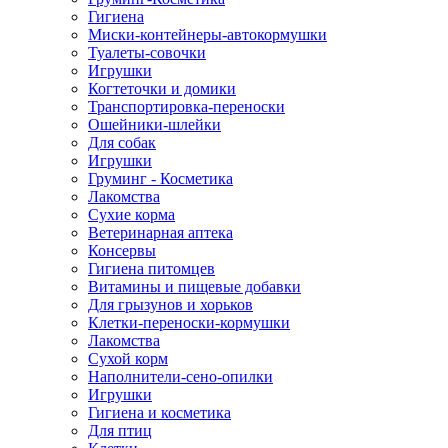
Гигиена
Миски-контейнеры-автокормушки
Туалеты-совочки
Игрушки
Когтеточки и домики
Транспортировка-переноски
Ошейники-шлейки
Для собак
Игрушки
Груминг - Косметика
Лакомства
Сухие корма
Ветеринарная аптека
Консервы
Гигиена питомцев
Витамины и пищевые добавки
Для грызунов и хорьков
Клетки-переноски-кормушки
Лакомства
Сухой корм
Наполнители-сено-опилки
Игрушки
Гигиена и косметика
Для птиц