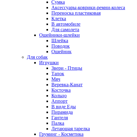
Сумка
Аксессуары-коврики-ремни-колеса
Переноска пластиковая
Клетка
В автомобиле
Для самолета
Ошейники-шлейки
Шлейка
Поводок
Ошейник
Для собак
Игрушки
Звери - Птицы
Тапок
Мяч
Веревка-Канат
Косточка
Кольцо
Аппорт
В виде Еды
Пирамида
Гантеля
Палка
Летающая тарелка
Груминг - Косметика