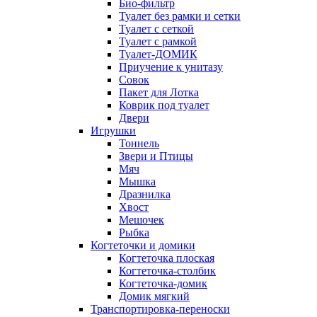
Био-фильтр
Туалет без рамки и сетки
Туалет с сеткой
Туалет с рамкой
Туалет-ДОМИК
Приучение к унитазу
Совок
Пакет для Лотка
Коврик под туалет
Двери
Игрушки
Тоннель
Звери и Птицы
Мяч
Мышка
Дразнилка
Хвост
Мешочек
Рыбка
Когтеточки и домики
Когтеточка плоская
Когтеточка-столбик
Когтеточка-домик
Домик мягкий
Транспортировка-переноски