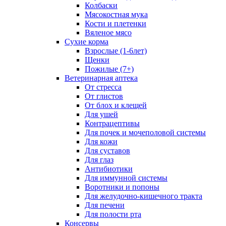
Колбаски
Мясокостная мука
Кости и плетенки
Вяленое мясо
Сухие корма
Взрослые (1-6лет)
Щенки
Пожилые (7+)
Ветеринарная аптека
От стресса
От глистов
От блох и клещей
Для ушей
Контрацептивы
Для почек и мочеполовой системы
Для кожи
Для суставов
Для глаз
Антибиотики
Для иммунной системы
Воротники и попоны
Для желудочно-кишечного тракта
Для печени
Для полости рта
Консервы