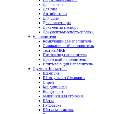
Для печени
Для глаз
Антибиотики
Для ушей
Для полости рта
Документы-паспорт
Документы-паспорт-справки
Наполнители
Комкующийся наполнитель
Силикагелевый наполнитель
Тест на МКБ
Пленка под наполнитель
Древесный наполнитель
Впитывающий наполнитель
Груминг-Косметика
Шампунь
Шампунь без Смывания
Спрей
Кондиционер
Колтунорез
Машинки для стрижки
Щетка
Пуходерка
Щетка массажная