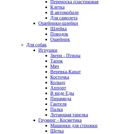
Переноска пластиковая
Клетка
В автомобиле
Для самолета
Ошейники-шлейки
Шлейка
Поводок
Ошейник
Для собак
Игрушки
Звери - Птицы
Тапок
Мяч
Веревка-Канат
Косточка
Кольцо
Аппорт
В виде Еды
Пирамида
Гантеля
Палка
Летающая тарелка
Груминг - Косметика
Машинки для стрижки
Щетка