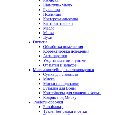
Расческа
Шампунь-Мыло
Рукавица
Ножницы
Когтерез-гильотина
Бантики-заколки
Масло
Маска
Духи
Гигиена
Обработка помещения
Корректировка поведения
Антицарапки
Уход за глазами и ушами
От пятен и запахов
Миски-контейнеры-автокормушки
Сумка для лакомств
Миска
Миски на подставке
Бутылка для Воды
Контейнеры для хранения корма
Коврик под Миску
Туалеты-совочки
Био-фильтр
Туалет без рамки и сетки