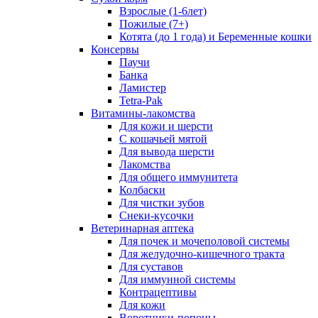
Взрослые (1-6лет)
Пожилые (7+)
Котята (до 1 года) и Беременные кошки
Консервы
Паучи
Банка
Ламистер
Tetra-Pak
Витамины-лакомства
Для кожи и шерсти
С кошачьей мятой
Для вывода шерсти
Лакомства
Для общего иммунитета
Колбаски
Для чистки зубов
Снеки-кусочки
Ветеринарная аптека
Для почек и мочеполовой системы
Для желудочно-кишечного тракта
Для суставов
Для иммунной системы
Контрацептивы
Для кожи
Воротники-попоны