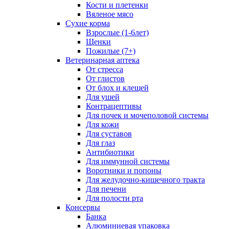
Кости и плетенки
Вяленое мясо
Сухие корма
Взрослые (1-6лет)
Щенки
Пожилые (7+)
Ветеринарная аптека
От стресса
От глистов
От блох и клещей
Для ушей
Контрацептивы
Для почек и мочеполовой системы
Для кожи
Для суставов
Для глаз
Антибиотики
Для иммунной системы
Воротники и попоны
Для желудочно-кишечного тракта
Для печени
Для полости рта
Консервы
Банка
Алюминиевая упаковка