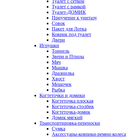
Туалет с сеткой
Туалет с рамкой
Туалет-ДОМИК
Приучение к унитазу
Совок
Пакет для Лотка
Коврик под туалет
Двери
Игрушки
Тоннель
Звери и Птицы
Мяч
Мышка
Дразнилка
Хвост
Мешочек
Рыбка
Когтеточки и домики
Когтеточка плоская
Когтеточка-столбик
Когтеточка-домик
Домик мягкий
Транспортировка-переноски
Сумка
Аксессуары-коврики-ремни-колеса