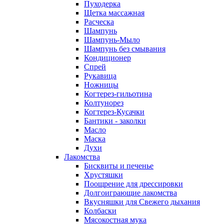
Пуходерка
Щетка массажная
Расческа
Шампунь
Шампунь-Мыло
Шампунь без cмывания
Кондиционер
Спрей
Рукавица
Ножницы
Когтерез-гильотина
Колтунорез
Когтерез-Кусачки
Бантики - заколки
Масло
Маска
Духи
Лакомства
Бисквиты и печенье
Хрустяшки
Поощрение для дрессировки
Долгоиграющие лакомства
Вкусняшки для Свежего дыхания
Колбаски
Мясокостная мука