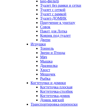
Био-фильтр
Туалет без рамки и сетки
Туалет с сеткой
Туалет с рамкой
Туалет-ДОМИК
Приучение к унитазу
Совок
Пакет для Лотка
Коврик под туалет
Двери
Игрушки
Тоннель
Звери и Птицы
Мяч
Мышка
Дразнилка
Хвост
Мешочек
Рыбка
Когтеточки и домики
Когтеточка плоская
Когтеточка-столбик
Когтеточка-домик
Домик мягкий
Транспортировка-переноски