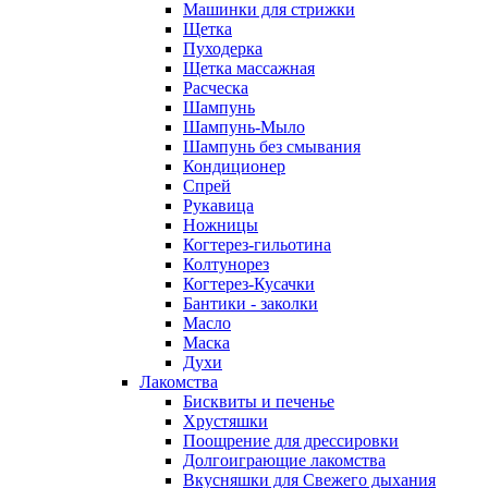
Машинки для стрижки
Щетка
Пуходерка
Щетка массажная
Расческа
Шампунь
Шампунь-Мыло
Шампунь без cмывания
Кондиционер
Спрей
Рукавица
Ножницы
Когтерез-гильотина
Колтунорез
Когтерез-Кусачки
Бантики - заколки
Масло
Маска
Духи
Лакомства
Бисквиты и печенье
Хрустяшки
Поощрение для дрессировки
Долгоиграющие лакомства
Вкусняшки для Свежего дыхания