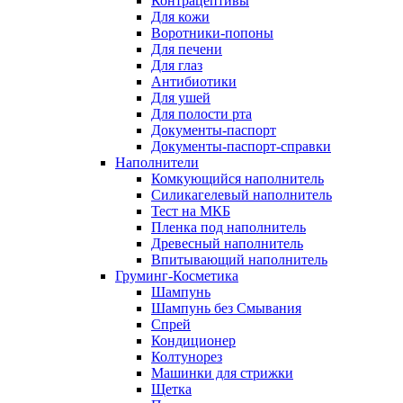
Контрацептивы
Для кожи
Воротники-попоны
Для печени
Для глаз
Антибиотики
Для ушей
Для полости рта
Документы-паспорт
Документы-паспорт-справки
Наполнители
Комкующийся наполнитель
Силикагелевый наполнитель
Тест на МКБ
Пленка под наполнитель
Древесный наполнитель
Впитывающий наполнитель
Груминг-Косметика
Шампунь
Шампунь без Смывания
Спрей
Кондиционер
Колтунорез
Машинки для стрижки
Щетка