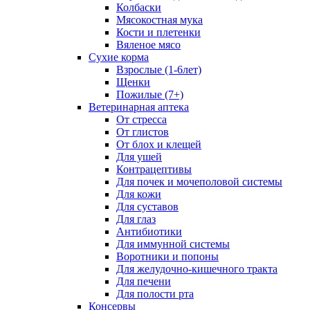
Колбаски
Мясокостная мука
Кости и плетенки
Вяленое мясо
Сухие корма
Взрослые (1-6лет)
Щенки
Пожилые (7+)
Ветеринарная аптека
От стресса
От глистов
От блох и клещей
Для ушей
Контрацептивы
Для почек и мочеполовой системы
Для кожи
Для суставов
Для глаз
Антибиотики
Для иммунной системы
Воротники и попоны
Для желудочно-кишечного тракта
Для печени
Для полости рта
Консервы