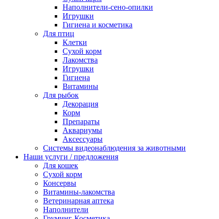
Наполнители-сено-опилки
Игрушки
Гигиена и косметика
Для птиц
Клетки
Сухой корм
Лакомства
Игрушки
Гигиена
Витамины
Для рыбок
Декорация
Корм
Препараты
Аквариумы
Аксессуары
Cистемы видеонаблюдения за животными
Наши услуги / предложения
Для кошек
Сухой корм
Консервы
Витамины-лакомства
Ветеринарная аптека
Наполнители
Груминг-Косметика