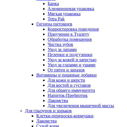
Банка
Алюминиевая упаковка
Мягкая упаковка
Tetra Pak
Гигиена питомцев
Корректировка поведения
Приучение к Туалету
Обработка помещения
Чистка зубов
Уход за лапами
Пеленки и подгузники
Уход за кожей и шерстью
Уход за глазами и ушами
От пятен и запахов
Витамины и пищевые добавки
Для кожи и шерсти
Для костей и суставов
Для общего иммунитета
Напиток-Пребиотик
Лакомства
Для увеличения мышечной массы
Для грызунов и хорьков
Клетки-переноски-кормушки
Лакомства
Сухой корм