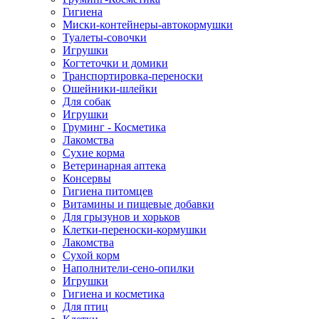
Гигиена
Миски-контейнеры-автокормушки
Туалеты-совочки
Игрушки
Когтеточки и домики
Транспортировка-переноски
Ошейники-шлейки
Для собак
Игрушки
Груминг - Косметика
Лакомства
Сухие корма
Ветеринарная аптека
Консервы
Гигиена питомцев
Витамины и пищевые добавки
Для грызунов и хорьков
Клетки-переноски-кормушки
Лакомства
Сухой корм
Наполнители-сено-опилки
Игрушки
Гигиена и косметика
Для птиц