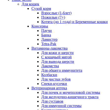
Для кошек
Сухой корм
Взрослые (1-6лет)
Пожилые (7+)
Котята (до 1 года) и Беременные кошки
Консервы
Паучи
Банка
Ламистер
Tetra-Pak
Витамины-лакомства
Для кожи и шерсти
С кошачьей мятой
Для вывода шерсти
Лакомства
Для общего иммунитета
Колбаски
Для чистки зубов
Снеки-кусочки
Ветеринарная аптека
Для почек и мочеполовой системы
Для желудочно-кишечного тракта
Для суставов
Для иммунной системы