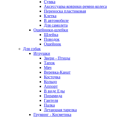
Сумка
Аксессуары-коврики-ремни-колеса
Переноска пластиковая
Клетка
В автомобиле
Для самолета
Ошейники-шлейки
Шлейка
Поводок
Ошейник
Для собак
Игрушки
Звери - Птицы
Тапок
Мяч
Веревка-Канат
Косточка
Кольцо
Аппорт
В виде Еды
Пирамида
Гантеля
Палка
Летающая тарелка
Груминг - Косметика