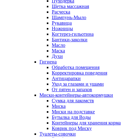
Пуходерка
Щетка массажная
Расческа
Шампунь-Мыло
Рукавица
Ножницы
Когтерез-гильотина
Бантики-заколки
Масло
Маска
Духи
Гигиена
Обработка помещения
Корректировка поведения
Антицарапки
Уход за глазами и ушами
От пятен и запахов
Миски-контейнеры-автокормушки
Сумка для лакомств
Миска
Миски на подставке
Бутылка для Воды
Контейнеры для хранения корма
Коврик под Миску
Туалеты-совочки