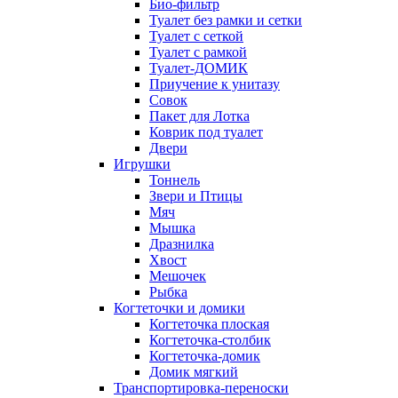
Био-фильтр
Туалет без рамки и сетки
Туалет с сеткой
Туалет с рамкой
Туалет-ДОМИК
Приучение к унитазу
Совок
Пакет для Лотка
Коврик под туалет
Двери
Игрушки
Тоннель
Звери и Птицы
Мяч
Мышка
Дразнилка
Хвост
Мешочек
Рыбка
Когтеточки и домики
Когтеточка плоская
Когтеточка-столбик
Когтеточка-домик
Домик мягкий
Транспортировка-переноски