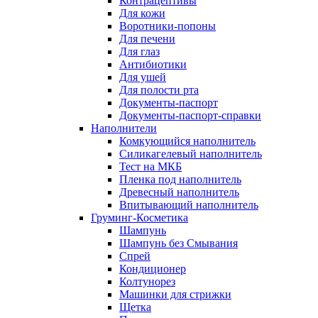
Контрацептивы
Для кожи
Воротники-попоны
Для печени
Для глаз
Антибиотики
Для ушей
Для полости рта
Документы-паспорт
Документы-паспорт-справки
Наполнители
Комкующийся наполнитель
Силикагелевый наполнитель
Тест на МКБ
Пленка под наполнитель
Древесный наполнитель
Впитывающий наполнитель
Груминг-Косметика
Шампунь
Шампунь без Смывания
Спрей
Кондиционер
Колтунорез
Машинки для стрижки
Щетка