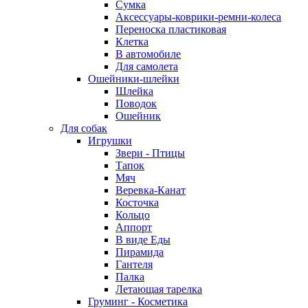
Сумка
Аксессуары-коврики-ремни-колеса
Переноска пластиковая
Клетка
В автомобиле
Для самолета
Ошейники-шлейки
Шлейка
Поводок
Ошейник
Для собак
Игрушки
Звери - Птицы
Тапок
Мяч
Веревка-Канат
Косточка
Кольцо
Аппорт
В виде Еды
Пирамида
Гантеля
Палка
Летающая тарелка
Груминг - Косметика