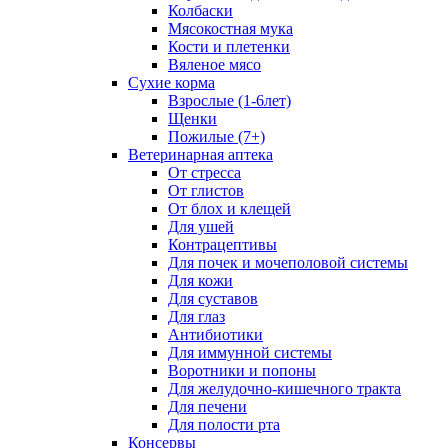
Колбаски
Мясокостная мука
Кости и плетенки
Вяленое мясо
Сухие корма
Взрослые (1-6лет)
Щенки
Пожилые (7+)
Ветеринарная аптека
От стресса
От глистов
От блох и клещей
Для ушей
Контрацептивы
Для почек и мочеполовой системы
Для кожи
Для суставов
Для глаз
Антибиотики
Для иммунной системы
Воротники и попоны
Для желудочно-кишечного тракта
Для печени
Для полости рта
Консервы