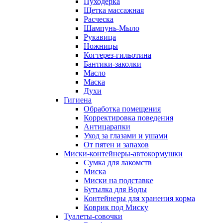
Пуходерка
Щетка массажная
Расческа
Шампунь-Мыло
Рукавица
Ножницы
Когтерез-гильотина
Бантики-заколки
Масло
Маска
Духи
Гигиена
Обработка помещения
Корректировка поведения
Антицарапки
Уход за глазами и ушами
От пятен и запахов
Миски-контейнеры-автокормушки
Сумка для лакомств
Миска
Миски на подставке
Бутылка для Воды
Контейнеры для хранения корма
Коврик под Миску
Туалеты-совочки