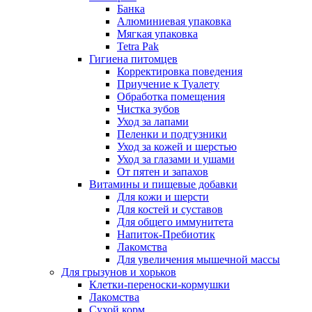
Банка
Алюминиевая упаковка
Мягкая упаковка
Tetra Pak
Гигиена питомцев
Корректировка поведения
Приучение к Туалету
Обработка помещения
Чистка зубов
Уход за лапами
Пеленки и подгузники
Уход за кожей и шерстью
Уход за глазами и ушами
От пятен и запахов
Витамины и пищевые добавки
Для кожи и шерсти
Для костей и суставов
Для общего иммунитета
Напиток-Пребиотик
Лакомства
Для увеличения мышечной массы
Для грызунов и хорьков
Клетки-переноски-кормушки
Лакомства
Сухой корм