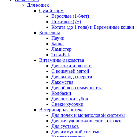
Для кошек
Сухой корм
Взрослые (1-6лет)
Пожилые (7+)
Котята (до 1 года) и Беременные кошки
Консервы
Паучи
Банка
Ламистер
Tetra-Pak
Витамины-лакомства
Для кожи и шерсти
С кошачьей мятой
Для вывода шерсти
Лакомства
Для общего иммунитета
Колбаски
Для чистки зубов
Снеки-кусочки
Ветеринарная аптека
Для почек и мочеполовой системы
Для желудочно-кишечного тракта
Для суставов
Для иммунной системы