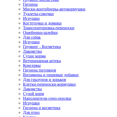
Гигиена
Миски-контейнеры-автокормушки
Туалеты-совочки
Игрушки
Когтеточки и домики
Транспортировка-переноски
Ошейники-шлейки
Для собак
Игрушки
Груминг - Косметика
Лакомства
Сухие корма
Ветеринарная аптека
Консервы
Гигиена питомцев
Витамины и пищевые добавки
Для грызунов и хорьков
Клетки-переноски-кормушки
Лакомства
Сухой корм
Наполнители-сено-опилки
Игрушки
Гигиена и косметика
Для птиц