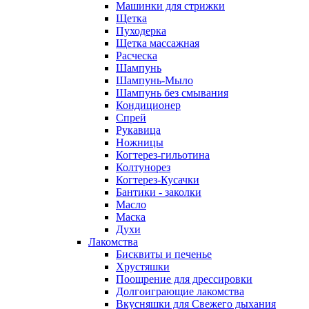
Машинки для стрижки
Щетка
Пуходерка
Щетка массажная
Расческа
Шампунь
Шампунь-Мыло
Шампунь без cмывания
Кондиционер
Спрей
Рукавица
Ножницы
Когтерез-гильотина
Колтунорез
Когтерез-Кусачки
Бантики - заколки
Масло
Маска
Духи
Лакомства
Бисквиты и печенье
Хрустяшки
Поощрение для дрессировки
Долгоиграющие лакомства
Вкусняшки для Свежего дыхания