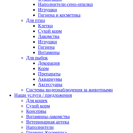
Наполнители-сено-опилки
Игрушки
Гигиена и косметика
Для птиц
Клетки
Сухой корм
Лакомства
Игрушки
Гигиена
Витамины
Для рыбок
Декорация
Корм
Препараты
Аквариумы
Аксессуары
Cистемы видеонаблюдения за животными
Наши услуги / предложения
Для кошек
Сухой корм
Консервы
Витамины-лакомства
Ветеринарная аптека
Наполнители
Груминг-Косметика