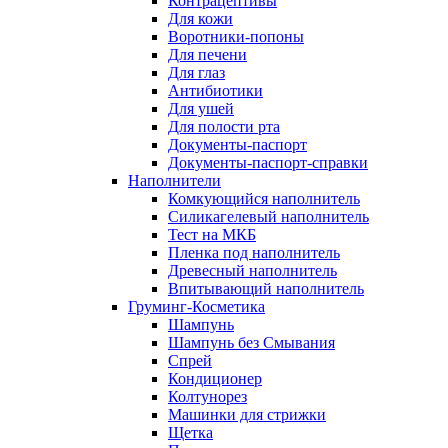
Контрацептивы
Для кожи
Воротники-попоны
Для печени
Для глаз
Антибиотики
Для ушей
Для полости рта
Документы-паспорт
Документы-паспорт-справки
Наполнители
Комкующийся наполнитель
Силикагелевый наполнитель
Тест на МКБ
Пленка под наполнитель
Древесный наполнитель
Впитывающий наполнитель
Груминг-Косметика
Шампунь
Шампунь без Смывания
Спрей
Кондиционер
Колтунорез
Машинки для стрижки
Щетка