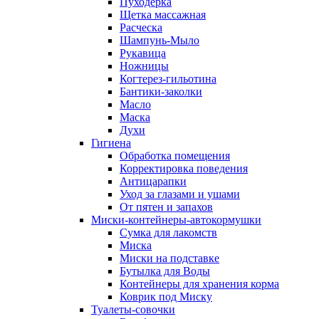
Пуходерка
Щетка массажная
Расческа
Шампунь-Мыло
Рукавица
Ножницы
Когтерез-гильотина
Бантики-заколки
Масло
Маска
Духи
Гигиена
Обработка помещения
Корректировка поведения
Антицарапки
Уход за глазами и ушами
От пятен и запахов
Миски-контейнеры-автокормушки
Сумка для лакомств
Миска
Миски на подставке
Бутылка для Воды
Контейнеры для хранения корма
Коврик под Миску
Туалеты-совочки