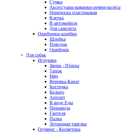
Сумка
Аксессуары-коврики-ремни-колеса
Переноска пластиковая
Клетка
В автомобиле
Для самолета
Ошейники-шлейки
Шлейка
Поводок
Ошейник
Для собак
Игрушки
Звери - Птицы
Тапок
Мяч
Веревка-Канат
Косточка
Кольцо
Аппорт
В виде Еды
Пирамида
Гантеля
Палка
Летающая тарелка
Груминг - Косметика