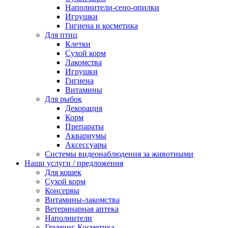
Наполнители-сено-опилки
Игрушки
Гигиена и косметика
Для птиц
Клетки
Сухой корм
Лакомства
Игрушки
Гигиена
Витамины
Для рыбок
Декорация
Корм
Препараты
Аквариумы
Аксессуары
Cистемы видеонаблюдения за животными
Наши услуги / предложения
Для кошек
Сухой корм
Консервы
Витамины-лакомства
Ветеринарная аптека
Наполнители
Груминг-Косметика