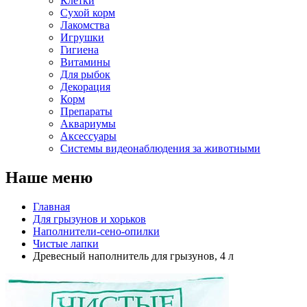
Клетки
Сухой корм
Лакомства
Игрушки
Гигиена
Витамины
Для рыбок
Декорация
Корм
Препараты
Аквариумы
Аксессуары
Cистемы видеонаблюдения за животными
Наше меню
Главная
Для грызунов и хорьков
Наполнители-сено-опилки
Чистые лапки
Древесный наполнитель для грызунов, 4 л