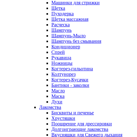
Машинки для стрижки
Щетка
Пуходерка
Щетка массажная
Расческа
Шампунь
Шампунь-Мыло
Шампунь без cмывания
Кондиционер
Спрей
Рукавица
Ножницы
Когтерез-гильотина
Колтунорез
Когтерез-Кусачки
Бантики - заколки
Масло
Маска
Духи
Лакомства
Бисквиты и печенье
Хрустяшки
Поощрение для дрессировки
Долгоиграющие лакомства
Вкусняшки для Свежего дыхания