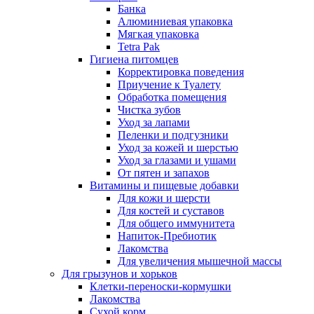
Банка
Алюминиевая упаковка
Мягкая упаковка
Tetra Pak
Гигиена питомцев
Корректировка поведения
Приучение к Туалету
Обработка помещения
Чистка зубов
Уход за лапами
Пеленки и подгузники
Уход за кожей и шерстью
Уход за глазами и ушами
От пятен и запахов
Витамины и пищевые добавки
Для кожи и шерсти
Для костей и суставов
Для общего иммунитета
Напиток-Пребиотик
Лакомства
Для увеличения мышечной массы
Для грызунов и хорьков
Клетки-переноски-кормушки
Лакомства
Сухой корм