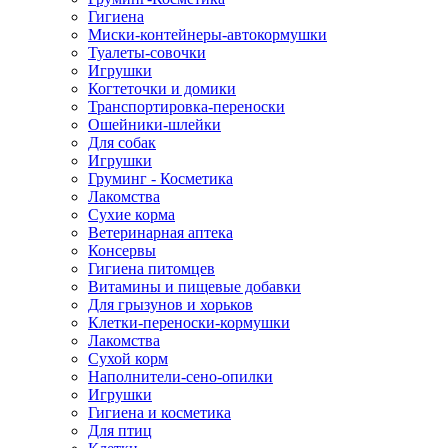
Гигиена
Миски-контейнеры-автокормушки
Туалеты-совочки
Игрушки
Когтеточки и домики
Транспортировка-переноски
Ошейники-шлейки
Для собак
Игрушки
Груминг - Косметика
Лакомства
Сухие корма
Ветеринарная аптека
Консервы
Гигиена питомцев
Витамины и пищевые добавки
Для грызунов и хорьков
Клетки-переноски-кормушки
Лакомства
Сухой корм
Наполнители-сено-опилки
Игрушки
Гигиена и косметика
Для птиц