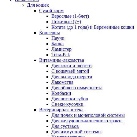
Для кошек
Сухой корм
Взрослые (1-6лет)
Пожилые (7+)
Котята (до 1 года) и Беременные кошки
Консервы
Паучи
Банка
Ламистер
Tetra-Pak
Витамины-лакомства
Для кожи и шерсти
С кошачьей мятой
Для вывода шерсти
Лакомства
Для общего иммунитета
Колбаски
Для чистки зубов
Снеки-кусочки
Ветеринарная аптека
Для почек и мочеполовой системы
Для желудочно-кишечного тракта
Для суставов
Для иммунной системы