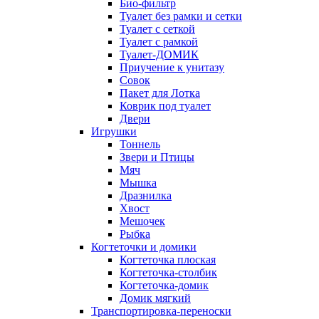
Био-фильтр
Туалет без рамки и сетки
Туалет с сеткой
Туалет с рамкой
Туалет-ДОМИК
Приучение к унитазу
Совок
Пакет для Лотка
Коврик под туалет
Двери
Игрушки
Тоннель
Звери и Птицы
Мяч
Мышка
Дразнилка
Хвост
Мешочек
Рыбка
Когтеточки и домики
Когтеточка плоская
Когтеточка-столбик
Когтеточка-домик
Домик мягкий
Транспортировка-переноски