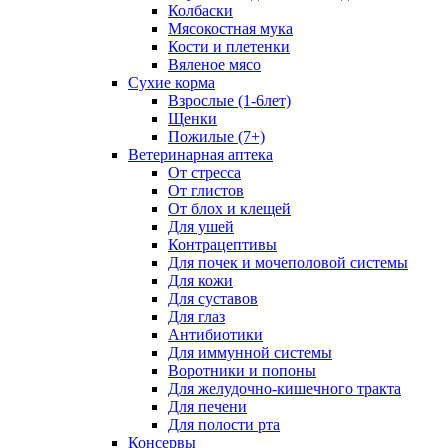
Колбаски
Мясокостная мука
Кости и плетенки
Вяленое мясо
Сухие корма
Взрослые (1-6лет)
Щенки
Пожилые (7+)
Ветеринарная аптека
От стресса
От глистов
От блох и клещей
Для ушей
Контрацептивы
Для почек и мочеполовой системы
Для кожи
Для суставов
Для глаз
Антибиотики
Для иммунной системы
Воротники и попоны
Для желудочно-кишечного тракта
Для печени
Для полости рта
Консервы