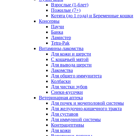
Взрослые (1-6лет)
Пожилые (7+)
Котята (до 1 года) и Беременные кошки
Консервы
Паучи
Банка
Ламистер
Tetra-Pak
Витамины-лакомства
Для кожи и шерсти
С кошачьей мятой
Для вывода шерсти
Лакомства
Для общего иммунитета
Колбаски
Для чистки зубов
Снеки-кусочки
Ветеринарная аптека
Для почек и мочеполовой системы
Для желудочно-кишечного тракта
Для суставов
Для иммунной системы
Контрацептивы
Для кожи
Воротники-попоны