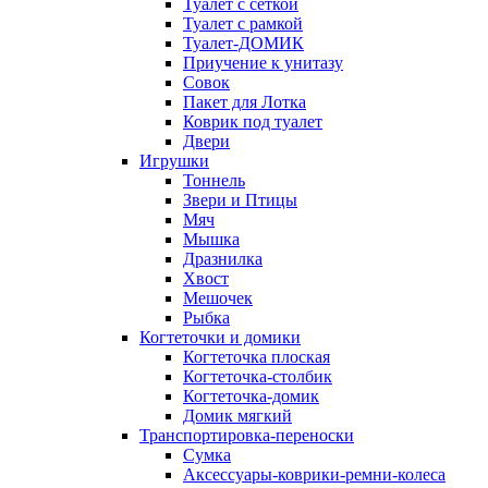
Туалет с сеткой
Туалет с рамкой
Туалет-ДОМИК
Приучение к унитазу
Совок
Пакет для Лотка
Коврик под туалет
Двери
Игрушки
Тоннель
Звери и Птицы
Мяч
Мышка
Дразнилка
Хвост
Мешочек
Рыбка
Когтеточки и домики
Когтеточка плоская
Когтеточка-столбик
Когтеточка-домик
Домик мягкий
Транспортировка-переноски
Сумка
Аксессуары-коврики-ремни-колеса