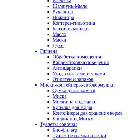
Расческа
Шампунь-Мыло
Рукавица
Ножницы
Когтерез-гильотина
Бантики-заколки
Масло
Маска
Духи
Гигиена
Обработка помещения
Корректировка поведения
Антицарапки
Уход за глазами и ушами
От пятен и запахов
Миски-контейнеры-автокормушки
Сумка для лакомств
Миска
Миски на подставке
Бутылка для Воды
Контейнеры для хранения корма
Коврик под Миску
Туалеты-совочки
Био-фильтр
Туалет без рамки и сетки