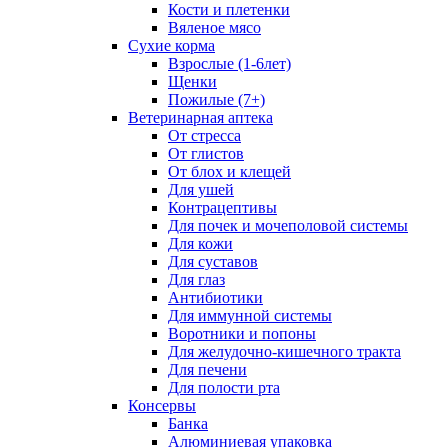
Кости и плетенки
Вяленое мясо
Сухие корма
Взрослые (1-6лет)
Щенки
Пожилые (7+)
Ветеринарная аптека
От стресса
От глистов
От блох и клещей
Для ушей
Контрацептивы
Для почек и мочеполовой системы
Для кожи
Для суставов
Для глаз
Антибиотики
Для иммунной системы
Воротники и попоны
Для желудочно-кишечного тракта
Для печени
Для полости рта
Консервы
Банка
Алюминиевая упаковка