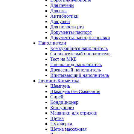
Для печени
Для глаз
Антибиотики
Для ушей
Для полости рта
Документы-паспорт
Документы-паспорт-справки
Наполнители
Комкующийся наполнитель
Силикагелевый наполнитель
Тест на МКБ
Пленка под наполнитель
Древесный наполнитель
Впитывающий наполнитель
Груминг-Косметика
Шампунь
Шампунь без Смывания
Спрей
Кондиционер
Колтунорез
Машинки для стрижки
Щетка
Пуходерка
Щетка массажная