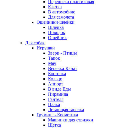
Переноска пластиковая
Клетка
В автомобиле
Для самолета
Ошейники-шлейки
Шлейка
Поводок
Ошейник
Для собак
Игрушки
Звери - Птицы
Тапок
Мяч
Веревка-Канат
Косточка
Кольцо
Аппорт
В виде Еды
Пирамида
Гантеля
Палка
Летающая тарелка
Груминг - Косметика
Машинки для стрижки
Щетка