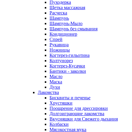
Пуходерка
Щетка массажная
Расческа
Шампунь
Шампунь-Мыло
Шампунь без cмывания
Кондиционер
Спрей
Рукавица
Ножницы
Когтерез-гильотина
Колтунорез
Когтерез-Кусачки
Бантики - заколки
Масло
Маска
Духи
Лакомства
Бисквиты и печенье
Хрустяшки
Поощрение для дрессировки
Долгоиграющие лакомства
Вкусняшки для Свежего дыхания
Колбаски
Мясокостная мука