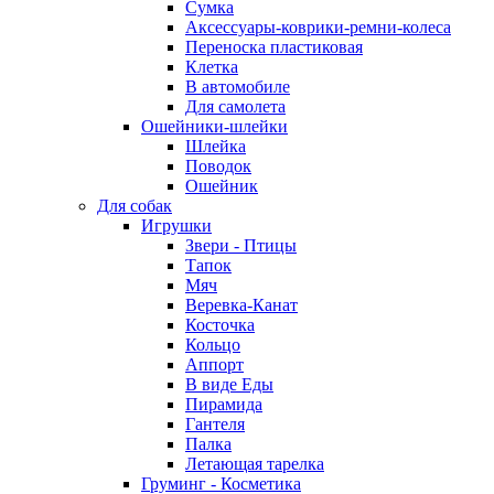
Сумка
Аксессуары-коврики-ремни-колеса
Переноска пластиковая
Клетка
В автомобиле
Для самолета
Ошейники-шлейки
Шлейка
Поводок
Ошейник
Для собак
Игрушки
Звери - Птицы
Тапок
Мяч
Веревка-Канат
Косточка
Кольцо
Аппорт
В виде Еды
Пирамида
Гантеля
Палка
Летающая тарелка
Груминг - Косметика