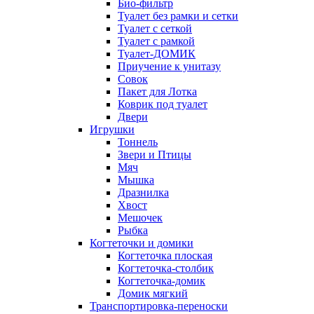
Био-фильтр
Туалет без рамки и сетки
Туалет с сеткой
Туалет с рамкой
Туалет-ДОМИК
Приучение к унитазу
Совок
Пакет для Лотка
Коврик под туалет
Двери
Игрушки
Тоннель
Звери и Птицы
Мяч
Мышка
Дразнилка
Хвост
Мешочек
Рыбка
Когтеточки и домики
Когтеточка плоская
Когтеточка-столбик
Когтеточка-домик
Домик мягкий
Транспортировка-переноски