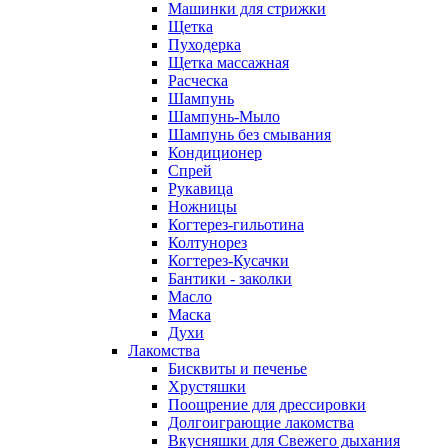
Машинки для стрижки
Щетка
Пуходерка
Щетка массажная
Расческа
Шампунь
Шампунь-Мыло
Шампунь без cмывания
Кондиционер
Спрей
Рукавица
Ножницы
Когтерез-гильотина
Колтунорез
Когтерез-Кусачки
Бантики - заколки
Масло
Маска
Духи
Лакомства
Бисквиты и печенье
Хрустяшки
Поощрение для дрессировки
Долгоиграющие лакомства
Вкусняшки для Свежего дыхания