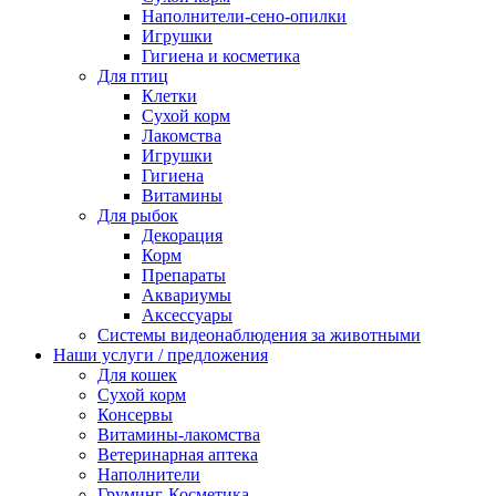
Наполнители-сено-опилки
Игрушки
Гигиена и косметика
Для птиц
Клетки
Сухой корм
Лакомства
Игрушки
Гигиена
Витамины
Для рыбок
Декорация
Корм
Препараты
Аквариумы
Аксессуары
Cистемы видеонаблюдения за животными
Наши услуги / предложения
Для кошек
Сухой корм
Консервы
Витамины-лакомства
Ветеринарная аптека
Наполнители
Груминг-Косметика