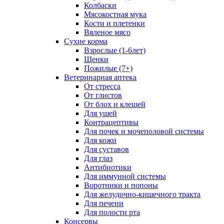
Колбаски
Мясокостная мука
Кости и плетенки
Вяленое мясо
Сухие корма
Взрослые (1-6лет)
Щенки
Пожилые (7+)
Ветеринарная аптека
От стресса
От глистов
От блох и клещей
Для ушей
Контрацептивы
Для почек и мочеполовой системы
Для кожи
Для суставов
Для глаз
Антибиотики
Для иммунной системы
Воротники и попоны
Для желудочно-кишечного тракта
Для печени
Для полости рта
Консервы