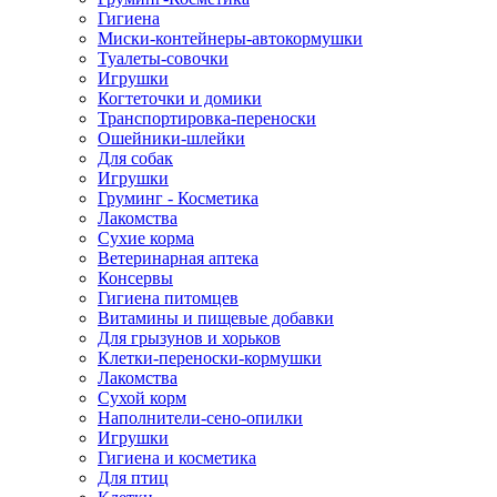
Гигиена
Миски-контейнеры-автокормушки
Туалеты-совочки
Игрушки
Когтеточки и домики
Транспортировка-переноски
Ошейники-шлейки
Для собак
Игрушки
Груминг - Косметика
Лакомства
Сухие корма
Ветеринарная аптека
Консервы
Гигиена питомцев
Витамины и пищевые добавки
Для грызунов и хорьков
Клетки-переноски-кормушки
Лакомства
Сухой корм
Наполнители-сено-опилки
Игрушки
Гигиена и косметика
Для птиц