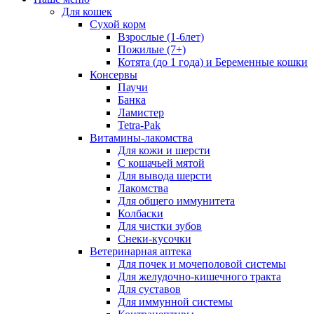
Для кошек
Сухой корм
Взрослые (1-6лет)
Пожилые (7+)
Котята (до 1 года) и Беременные кошки
Консервы
Паучи
Банка
Ламистер
Tetra-Pak
Витамины-лакомства
Для кожи и шерсти
С кошачьей мятой
Для вывода шерсти
Лакомства
Для общего иммунитета
Колбаски
Для чистки зубов
Снеки-кусочки
Ветеринарная аптека
Для почек и мочеполовой системы
Для желудочно-кишечного тракта
Для суставов
Для иммунной системы