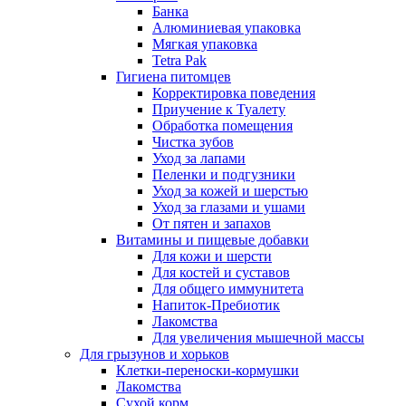
Банка
Алюминиевая упаковка
Мягкая упаковка
Tetra Pak
Гигиена питомцев
Корректировка поведения
Приучение к Туалету
Обработка помещения
Чистка зубов
Уход за лапами
Пеленки и подгузники
Уход за кожей и шерстью
Уход за глазами и ушами
От пятен и запахов
Витамины и пищевые добавки
Для кожи и шерсти
Для костей и суставов
Для общего иммунитета
Напиток-Пребиотик
Лакомства
Для увеличения мышечной массы
Для грызунов и хорьков
Клетки-переноски-кормушки
Лакомства
Сухой корм