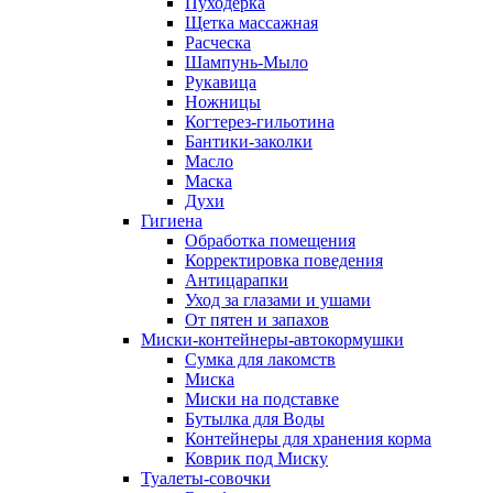
Пуходерка
Щетка массажная
Расческа
Шампунь-Мыло
Рукавица
Ножницы
Когтерез-гильотина
Бантики-заколки
Масло
Маска
Духи
Гигиена
Обработка помещения
Корректировка поведения
Антицарапки
Уход за глазами и ушами
От пятен и запахов
Миски-контейнеры-автокормушки
Сумка для лакомств
Миска
Миски на подставке
Бутылка для Воды
Контейнеры для хранения корма
Коврик под Миску
Туалеты-совочки