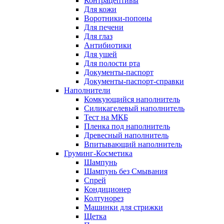
Контрацептивы
Для кожи
Воротники-попоны
Для печени
Для глаз
Антибиотики
Для ушей
Для полости рта
Документы-паспорт
Документы-паспорт-справки
Наполнители
Комкующийся наполнитель
Силикагелевый наполнитель
Тест на МКБ
Пленка под наполнитель
Древесный наполнитель
Впитывающий наполнитель
Груминг-Косметика
Шампунь
Шампунь без Смывания
Спрей
Кондиционер
Колтунорез
Машинки для стрижки
Щетка