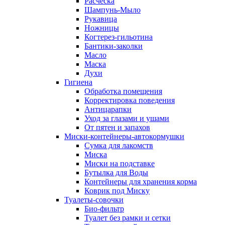
Расческа
Шампунь-Мыло
Рукавица
Ножницы
Когтерез-гильотина
Бантики-заколки
Масло
Маска
Духи
Гигиена
Обработка помещения
Корректировка поведения
Антицарапки
Уход за глазами и ушами
От пятен и запахов
Миски-контейнеры-автокормушки
Сумка для лакомств
Миска
Миски на подставке
Бутылка для Воды
Контейнеры для хранения корма
Коврик под Миску
Туалеты-совочки
Био-фильтр
Туалет без рамки и сетки