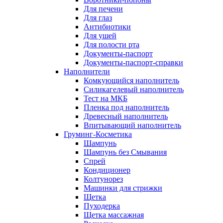
Для печени
Для глаз
Антибиотики
Для ушей
Для полости рта
Документы-паспорт
Документы-паспорт-справки
Наполнители
Комкующийся наполнитель
Силикагелевый наполнитель
Тест на МКБ
Пленка под наполнитель
Древесный наполнитель
Впитывающий наполнитель
Груминг-Косметика
Шампунь
Шампунь без Смывания
Спрей
Кондиционер
Колтунорез
Машинки для стрижки
Щетка
Пуходерка
Щетка массажная