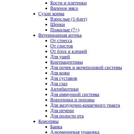
Кости и плетенки
Вяленое мясо
Сухие корма
Взрослые (1-6лет)
Щенки
Пожилые (7+)
Ветеринарная аптека
От стресса
От глистов
От блох и клещей
Для ушей
Контрацептивы
Для почек и мочеполовой системы
Для кожи
Для суставов
Для глаз
Антибиотики
Для иммунной системы
Воротники и попоны
Для желудочно-кишечного тракта
Для печени
Для полости рта
Консервы
Банка
Алюминиевая упаковка