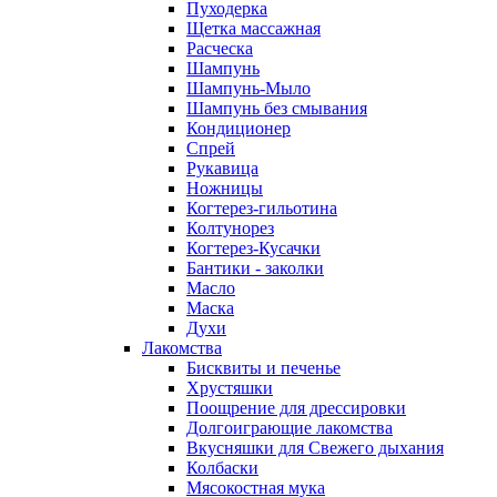
Пуходерка
Щетка массажная
Расческа
Шампунь
Шампунь-Мыло
Шампунь без cмывания
Кондиционер
Спрей
Рукавица
Ножницы
Когтерез-гильотина
Колтунорез
Когтерез-Кусачки
Бантики - заколки
Масло
Маска
Духи
Лакомства
Бисквиты и печенье
Хрустяшки
Поощрение для дрессировки
Долгоиграющие лакомства
Вкусняшки для Свежего дыхания
Колбаски
Мясокостная мука