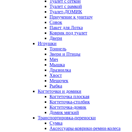
Туалет с сеткой
Туалет с рамкой
Туалет-ДОМИК
Приучение к унитазу
Совок
Пакет для Лотка
Коврик под туалет
Двери
Игрушки
Тоннель
Звери и Птицы
Мяч
Мышка
Дразнилка
Хвост
Мешочек
Рыбка
Когтеточки и домики
Когтеточка плоская
Когтеточка-столбик
Когтеточка-домик
Домик мягкий
Транспортировка-переноски
Сумка
Аксессуары-коврики-ремни-колеса