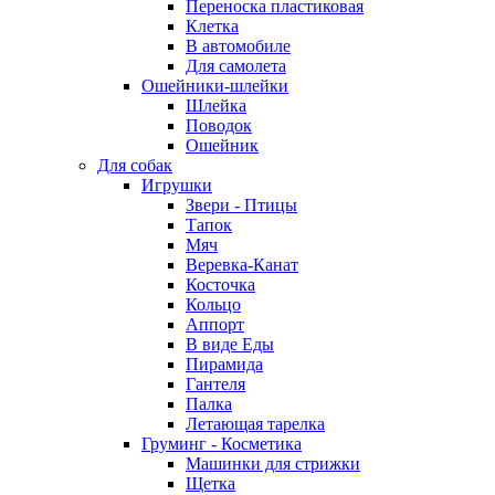
Переноска пластиковая
Клетка
В автомобиле
Для самолета
Ошейники-шлейки
Шлейка
Поводок
Ошейник
Для собак
Игрушки
Звери - Птицы
Тапок
Мяч
Веревка-Канат
Косточка
Кольцо
Аппорт
В виде Еды
Пирамида
Гантеля
Палка
Летающая тарелка
Груминг - Косметика
Машинки для стрижки
Щетка