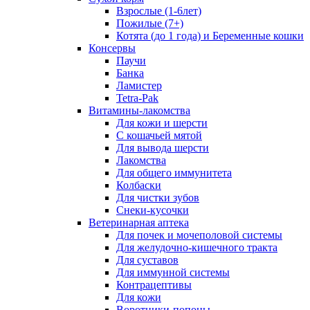
Взрослые (1-6лет)
Пожилые (7+)
Котята (до 1 года) и Беременные кошки
Консервы
Паучи
Банка
Ламистер
Tetra-Pak
Витамины-лакомства
Для кожи и шерсти
С кошачьей мятой
Для вывода шерсти
Лакомства
Для общего иммунитета
Колбаски
Для чистки зубов
Снеки-кусочки
Ветеринарная аптека
Для почек и мочеполовой системы
Для желудочно-кишечного тракта
Для суставов
Для иммунной системы
Контрацептивы
Для кожи
Воротники-попоны