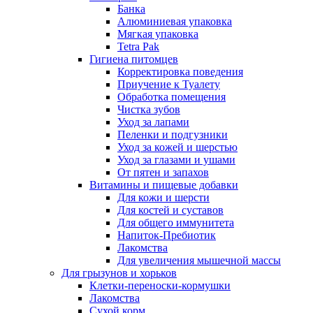
Банка
Алюминиевая упаковка
Мягкая упаковка
Tetra Pak
Гигиена питомцев
Корректировка поведения
Приучение к Туалету
Обработка помещения
Чистка зубов
Уход за лапами
Пеленки и подгузники
Уход за кожей и шерстью
Уход за глазами и ушами
От пятен и запахов
Витамины и пищевые добавки
Для кожи и шерсти
Для костей и суставов
Для общего иммунитета
Напиток-Пребиотик
Лакомства
Для увеличения мышечной массы
Для грызунов и хорьков
Клетки-переноски-кормушки
Лакомства
Сухой корм