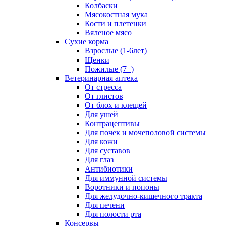
Колбаски
Мясокостная мука
Кости и плетенки
Вяленое мясо
Сухие корма
Взрослые (1-6лет)
Щенки
Пожилые (7+)
Ветеринарная аптека
От стресса
От глистов
От блох и клещей
Для ушей
Контрацептивы
Для почек и мочеполовой системы
Для кожи
Для суставов
Для глаз
Антибиотики
Для иммунной системы
Воротники и попоны
Для желудочно-кишечного тракта
Для печени
Для полости рта
Консервы