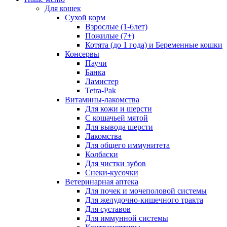
Для кошек
Сухой корм
Взрослые (1-6лет)
Пожилые (7+)
Котята (до 1 года) и Беременные кошки
Консервы
Паучи
Банка
Ламистер
Tetra-Pak
Витамины-лакомства
Для кожи и шерсти
С кошачьей мятой
Для вывода шерсти
Лакомства
Для общего иммунитета
Колбаски
Для чистки зубов
Снеки-кусочки
Ветеринарная аптека
Для почек и мочеполовой системы
Для желудочно-кишечного тракта
Для суставов
Для иммунной системы