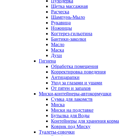
Пуходерка
Щетка массажная
Расческа
Шампунь-Мыло
Рукавица
Ножницы
Когтерез-гильотина
Бантики-заколки
Масло
Маска
Духи
Гигиена
Обработка помещения
Корректировка поведения
Антицарапки
Уход за глазами и ушами
От пятен и запахов
Миски-контейнеры-автокормушки
Сумка для лакомств
Миска
Миски на подставке
Бутылка для Воды
Контейнеры для хранения корма
Коврик под Миску
Туалеты-совочки