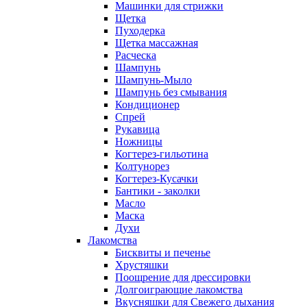
Машинки для стрижки
Щетка
Пуходерка
Щетка массажная
Расческа
Шампунь
Шампунь-Мыло
Шампунь без cмывания
Кондиционер
Спрей
Рукавица
Ножницы
Когтерез-гильотина
Колтунорез
Когтерез-Кусачки
Бантики - заколки
Масло
Маска
Духи
Лакомства
Бисквиты и печенье
Хрустяшки
Поощрение для дрессировки
Долгоиграющие лакомства
Вкусняшки для Свежего дыхания