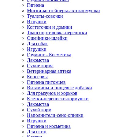
Гигиена
Миски-контейнеры-автокормушки
Туалеты-совочки
Игрушки
Когтеточки и домики
Транспортировка-переноски
Ошейники-шлейки
Для собак
Игрушки
Груминг - Косметика
Лакомства
Сухие корма
Ветеринарная аптека
Консервы
Гигиена питомцев
Витамины и пищевые добавки
Для грызунов и хорьков
Клетки-переноски-кормушки
Лакомства
Сухой корм
Наполнители-сено-опилки
Игрушки
Гигиена и косметика
Для птиц