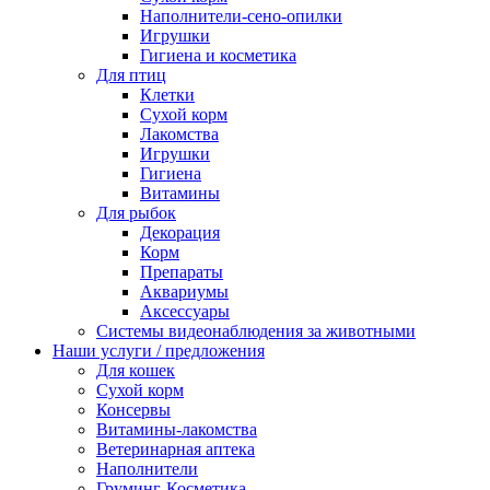
Наполнители-сено-опилки
Игрушки
Гигиена и косметика
Для птиц
Клетки
Сухой корм
Лакомства
Игрушки
Гигиена
Витамины
Для рыбок
Декорация
Корм
Препараты
Аквариумы
Аксессуары
Cистемы видеонаблюдения за животными
Наши услуги / предложения
Для кошек
Сухой корм
Консервы
Витамины-лакомства
Ветеринарная аптека
Наполнители
Груминг-Косметика