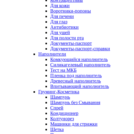
Контрацептивы
Для кожи
Воротники-попоны
Для печени
Для глаз
Антибиотики
Для ушей
Для полости рта
Документы-паспорт
Документы-паспорт-справки
Наполнители
Комкующийся наполнитель
Силикагелевый наполнитель
Тест на МКБ
Пленка под наполнитель
Древесный наполнитель
Впитывающий наполнитель
Груминг-Косметика
Шампунь
Шампунь без Смывания
Спрей
Кондиционер
Колтунорез
Машинки для стрижки
Щетка