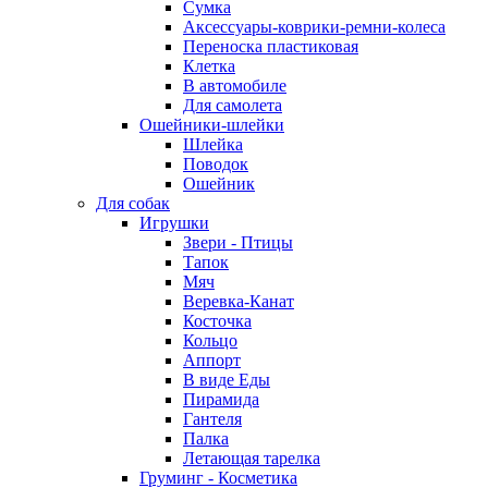
Сумка
Аксессуары-коврики-ремни-колеса
Переноска пластиковая
Клетка
В автомобиле
Для самолета
Ошейники-шлейки
Шлейка
Поводок
Ошейник
Для собак
Игрушки
Звери - Птицы
Тапок
Мяч
Веревка-Канат
Косточка
Кольцо
Аппорт
В виде Еды
Пирамида
Гантеля
Палка
Летающая тарелка
Груминг - Косметика