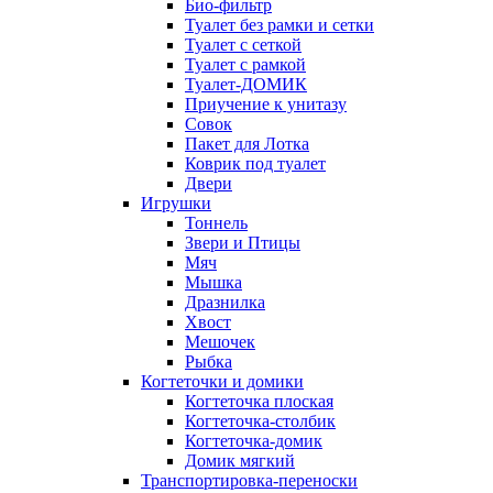
Био-фильтр
Туалет без рамки и сетки
Туалет с сеткой
Туалет с рамкой
Туалет-ДОМИК
Приучение к унитазу
Совок
Пакет для Лотка
Коврик под туалет
Двери
Игрушки
Тоннель
Звери и Птицы
Мяч
Мышка
Дразнилка
Хвост
Мешочек
Рыбка
Когтеточки и домики
Когтеточка плоская
Когтеточка-столбик
Когтеточка-домик
Домик мягкий
Транспортировка-переноски