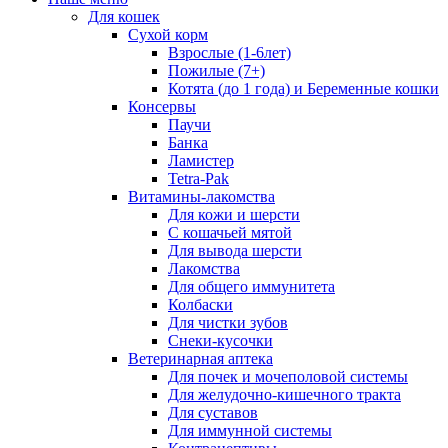
Для кошек
Сухой корм
Взрослые (1-6лет)
Пожилые (7+)
Котята (до 1 года) и Беременные кошки
Консервы
Паучи
Банка
Ламистер
Tetra-Pak
Витамины-лакомства
Для кожи и шерсти
С кошачьей мятой
Для вывода шерсти
Лакомства
Для общего иммунитета
Колбаски
Для чистки зубов
Снеки-кусочки
Ветеринарная аптека
Для почек и мочеполовой системы
Для желудочно-кишечного тракта
Для суставов
Для иммунной системы