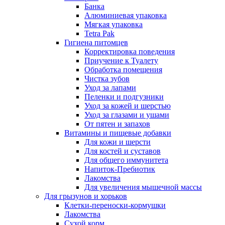
Банка
Алюминиевая упаковка
Мягкая упаковка
Tetra Pak
Гигиена питомцев
Корректировка поведения
Приучение к Туалету
Обработка помещения
Чистка зубов
Уход за лапами
Пеленки и подгузники
Уход за кожей и шерстью
Уход за глазами и ушами
От пятен и запахов
Витамины и пищевые добавки
Для кожи и шерсти
Для костей и суставов
Для общего иммунитета
Напиток-Пребиотик
Лакомства
Для увеличения мышечной массы
Для грызунов и хорьков
Клетки-переноски-кормушки
Лакомства
Сухой корм