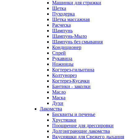
Машинки для стрижки
Щетка
Пуходерка
Щетка массажная
Расческа
Шампунь
Шампунь-Мыло
Шампунь без cмывания
Кондиционер
Спрей
Рукавица
Ножницы
Когтерез-гильотина
Колтунорез
Когтерез-Кусачки
Бантики - заколки
Масло
Маска
Духи
Лакомства
Бисквиты и печенье
Хрустяшки
Поощрение для дрессировки
Долгоиграющие лакомства
Вкусняшки для Свежего дыхания