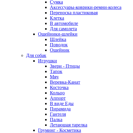
Сумка
Аксессуары-коврики-ремни-колеса
Переноска пластиковая
Клетка
В автомобиле
Для самолета
Ошейники-шлейки
Шлейка
Поводок
Ошейник
Для собак
Игрушки
Звери - Птицы
Тапок
Мяч
Веревка-Канат
Косточка
Кольцо
Аппорт
В виде Еды
Пирамида
Гантеля
Палка
Летающая тарелка
Груминг - Косметика