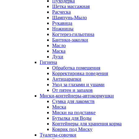
Пуходерка
Щетка массажная
Расческа
Шампунь-Мыло
Рукавица
Ножницы
Когтерез-гильотина
Бантики-заколки
Масло
Маска
Духи
Гигиена
Обработка помещения
Корректировка поведения
Антицарапки
Уход за глазами и ушами
От пятен и запахов
Миски-контейнеры-автокормушки
Сумка для лакомств
Миска
Миски на подставке
Бутылка для Воды
Контейнеры для хранения корма
Коврик под Миску
Туалеты-совочки