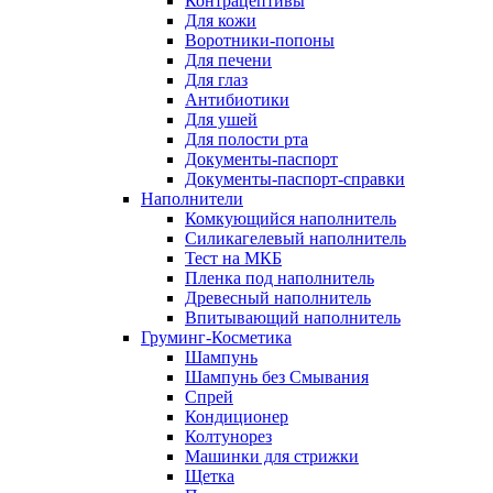
Контрацептивы
Для кожи
Воротники-попоны
Для печени
Для глаз
Антибиотики
Для ушей
Для полости рта
Документы-паспорт
Документы-паспорт-справки
Наполнители
Комкующийся наполнитель
Силикагелевый наполнитель
Тест на МКБ
Пленка под наполнитель
Древесный наполнитель
Впитывающий наполнитель
Груминг-Косметика
Шампунь
Шампунь без Смывания
Спрей
Кондиционер
Колтунорез
Машинки для стрижки
Щетка