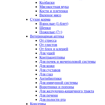
Колбаски
Мясокостная мука
Кости и плетенки
Вяленое мясо
Сухие корма
Взрослые (1-6лет)
Щенки
Пожилые (7+)
Ветеринарная аптека
От стресса
От глистов
От блох и клещей
Для ушей
Контрацептивы
Для почек и мочеполовой системы
Для кожи
Для суставов
Для глаз
Антибиотики
Для иммунной системы
Воротники и попоны
Для желудочно-кишечного тракта
Для печени
Для полости рта
Консервы