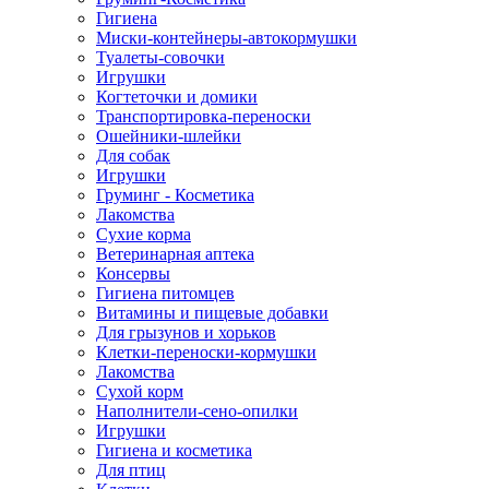
Гигиена
Миски-контейнеры-автокормушки
Туалеты-совочки
Игрушки
Когтеточки и домики
Транспортировка-переноски
Ошейники-шлейки
Для собак
Игрушки
Груминг - Косметика
Лакомства
Сухие корма
Ветеринарная аптека
Консервы
Гигиена питомцев
Витамины и пищевые добавки
Для грызунов и хорьков
Клетки-переноски-кормушки
Лакомства
Сухой корм
Наполнители-сено-опилки
Игрушки
Гигиена и косметика
Для птиц