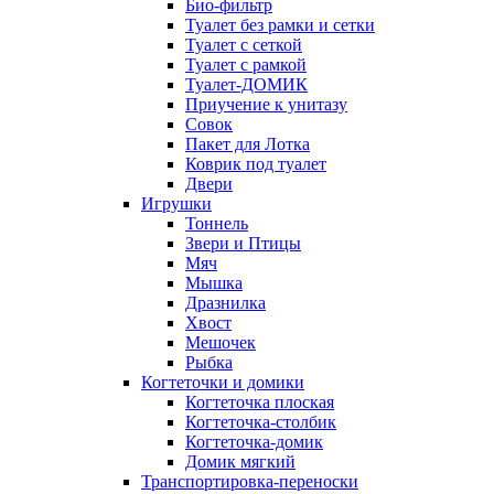
Био-фильтр
Туалет без рамки и сетки
Туалет с сеткой
Туалет с рамкой
Туалет-ДОМИК
Приучение к унитазу
Совок
Пакет для Лотка
Коврик под туалет
Двери
Игрушки
Тоннель
Звери и Птицы
Мяч
Мышка
Дразнилка
Хвост
Мешочек
Рыбка
Когтеточки и домики
Когтеточка плоская
Когтеточка-столбик
Когтеточка-домик
Домик мягкий
Транспортировка-переноски