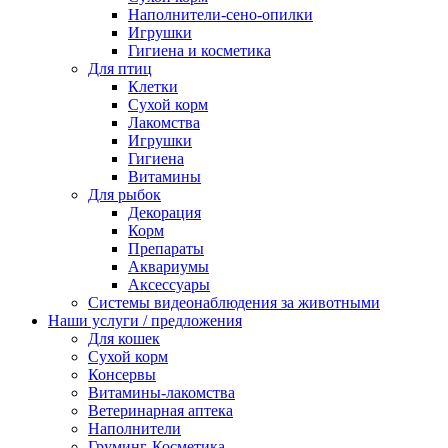
Наполнители-сено-опилки
Игрушки
Гигиена и косметика
Для птиц
Клетки
Сухой корм
Лакомства
Игрушки
Гигиена
Витамины
Для рыбок
Декорация
Корм
Препараты
Аквариумы
Аксессуары
Cистемы видеонаблюдения за животными
Наши услуги / предложения
Для кошек
Сухой корм
Консервы
Витамины-лакомства
Ветеринарная аптека
Наполнители
Груминг-Косметика