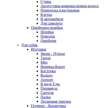
Сумка
Аксессуары-коврики-ремни-колеса
Переноска пластиковая
Клетка
В автомобиле
Для самолета
Ошейники-шлейки
Шлейка
Поводок
Ошейник
Для собак
Игрушки
Звери - Птицы
Тапок
Мяч
Веревка-Канат
Косточка
Кольцо
Аппорт
В виде Еды
Пирамида
Гантеля
Палка
Летающая тарелка
Груминг - Косметика