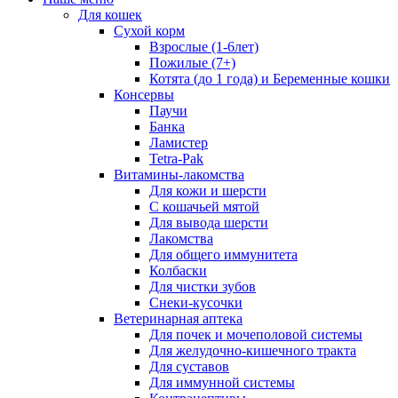
Для кошек
Сухой корм
Взрослые (1-6лет)
Пожилые (7+)
Котята (до 1 года) и Беременные кошки
Консервы
Паучи
Банка
Ламистер
Tetra-Pak
Витамины-лакомства
Для кожи и шерсти
С кошачьей мятой
Для вывода шерсти
Лакомства
Для общего иммунитета
Колбаски
Для чистки зубов
Снеки-кусочки
Ветеринарная аптека
Для почек и мочеполовой системы
Для желудочно-кишечного тракта
Для суставов
Для иммунной системы