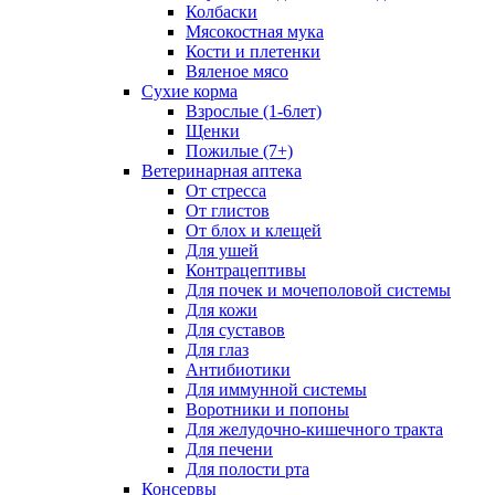
Колбаски
Мясокостная мука
Кости и плетенки
Вяленое мясо
Сухие корма
Взрослые (1-6лет)
Щенки
Пожилые (7+)
Ветеринарная аптека
От стресса
От глистов
От блох и клещей
Для ушей
Контрацептивы
Для почек и мочеполовой системы
Для кожи
Для суставов
Для глаз
Антибиотики
Для иммунной системы
Воротники и попоны
Для желудочно-кишечного тракта
Для печени
Для полости рта
Консервы