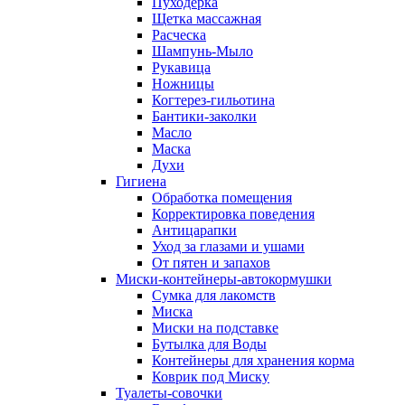
Пуходерка
Щетка массажная
Расческа
Шампунь-Мыло
Рукавица
Ножницы
Когтерез-гильотина
Бантики-заколки
Масло
Маска
Духи
Гигиена
Обработка помещения
Корректировка поведения
Антицарапки
Уход за глазами и ушами
От пятен и запахов
Миски-контейнеры-автокормушки
Сумка для лакомств
Миска
Миски на подставке
Бутылка для Воды
Контейнеры для хранения корма
Коврик под Миску
Туалеты-совочки