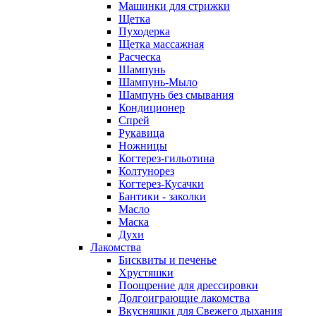
Машинки для стрижки
Щетка
Пуходерка
Щетка массажная
Расческа
Шампунь
Шампунь-Мыло
Шампунь без cмывания
Кондиционер
Спрей
Рукавица
Ножницы
Когтерез-гильотина
Колтунорез
Когтерез-Кусачки
Бантики - заколки
Масло
Маска
Духи
Лакомства
Бисквиты и печенье
Хрустяшки
Поощрение для дрессировки
Долгоиграющие лакомства
Вкусняшки для Свежего дыхания