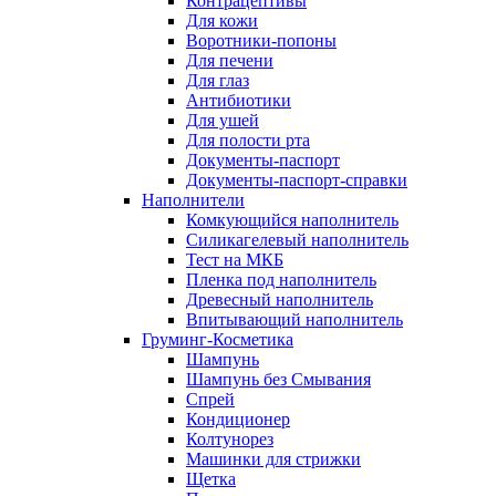
Контрацептивы
Для кожи
Воротники-попоны
Для печени
Для глаз
Антибиотики
Для ушей
Для полости рта
Документы-паспорт
Документы-паспорт-справки
Наполнители
Комкующийся наполнитель
Силикагелевый наполнитель
Тест на МКБ
Пленка под наполнитель
Древесный наполнитель
Впитывающий наполнитель
Груминг-Косметика
Шампунь
Шампунь без Смывания
Спрей
Кондиционер
Колтунорез
Машинки для стрижки
Щетка