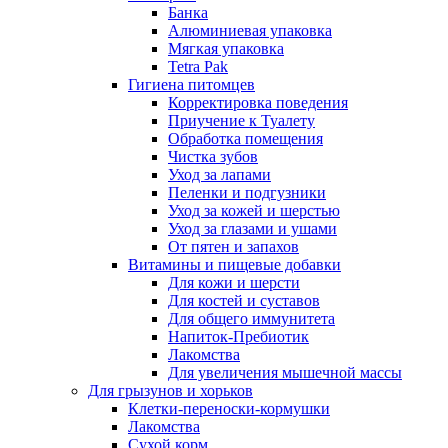
Банка
Алюминиевая упаковка
Мягкая упаковка
Tetra Pak
Гигиена питомцев
Корректировка поведения
Приучение к Туалету
Обработка помещения
Чистка зубов
Уход за лапами
Пеленки и подгузники
Уход за кожей и шерстью
Уход за глазами и ушами
От пятен и запахов
Витамины и пищевые добавки
Для кожи и шерсти
Для костей и суставов
Для общего иммунитета
Напиток-Пребиотик
Лакомства
Для увеличения мышечной массы
Для грызунов и хорьков
Клетки-переноски-кормушки
Лакомства
Сухой корм