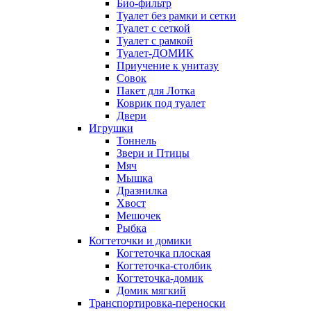
Био-фильтр
Туалет без рамки и сетки
Туалет с сеткой
Туалет с рамкой
Туалет-ДОМИК
Приучение к унитазу
Совок
Пакет для Лотка
Коврик под туалет
Двери
Игрушки
Тоннель
Звери и Птицы
Мяч
Мышка
Дразнилка
Хвост
Мешочек
Рыбка
Когтеточки и домики
Когтеточка плоская
Когтеточка-столбик
Когтеточка-домик
Домик мягкий
Транспортировка-переноски