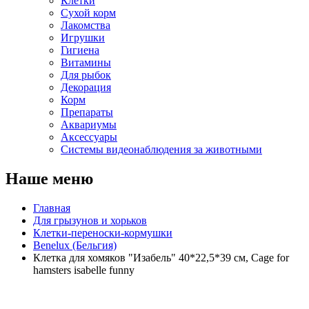
Клетки
Сухой корм
Лакомства
Игрушки
Гигиена
Витамины
Для рыбок
Декорация
Корм
Препараты
Аквариумы
Аксессуары
Cистемы видеонаблюдения за животными
Наше меню
Главная
Для грызунов и хорьков
Клетки-переноски-кормушки
Benelux (Бельгия)
Клетка для хомяков "Изабель" 40*22,5*39 см, Cage for
hamsters isabelle funny