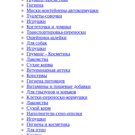
Гигиена
Миски-контейнеры-автокормушки
Туалеты-совочки
Игрушки
Когтеточки и домики
Транспортировка-переноски
Ошейники-шлейки
Для собак
Игрушки
Груминг - Косметика
Лакомства
Сухие корма
Ветеринарная аптека
Консервы
Гигиена питомцев
Витамины и пищевые добавки
Для грызунов и хорьков
Клетки-переноски-кормушки
Лакомства
Сухой корм
Наполнители-сено-опилки
Игрушки
Гигиена и косметика
Для птиц