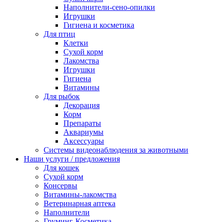
Наполнители-сено-опилки
Игрушки
Гигиена и косметика
Для птиц
Клетки
Сухой корм
Лакомства
Игрушки
Гигиена
Витамины
Для рыбок
Декорация
Корм
Препараты
Аквариумы
Аксессуары
Cистемы видеонаблюдения за животными
Наши услуги / предложения
Для кошек
Сухой корм
Консервы
Витамины-лакомства
Ветеринарная аптека
Наполнители
Груминг-Косметика