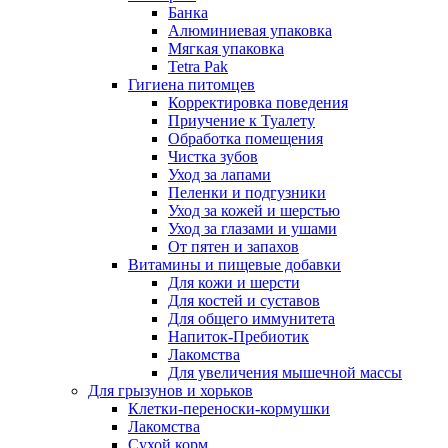
Банка
Алюминиевая упаковка
Мягкая упаковка
Tetra Pak
Гигиена питомцев
Корректировка поведения
Приучение к Туалету
Обработка помещения
Чистка зубов
Уход за лапами
Пеленки и подгузники
Уход за кожей и шерстью
Уход за глазами и ушами
От пятен и запахов
Витамины и пищевые добавки
Для кожи и шерсти
Для костей и суставов
Для общего иммунитета
Напиток-Пребиотик
Лакомства
Для увеличения мышечной массы
Для грызунов и хорьков
Клетки-переноски-кормушки
Лакомства
Сухой корм