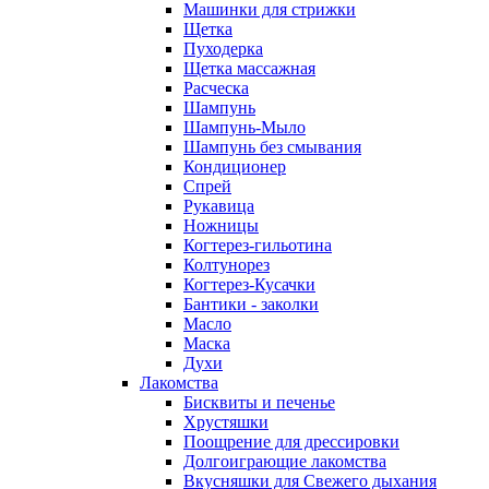
Машинки для стрижки
Щетка
Пуходерка
Щетка массажная
Расческа
Шампунь
Шампунь-Мыло
Шампунь без cмывания
Кондиционер
Спрей
Рукавица
Ножницы
Когтерез-гильотина
Колтунорез
Когтерез-Кусачки
Бантики - заколки
Масло
Маска
Духи
Лакомства
Бисквиты и печенье
Хрустяшки
Поощрение для дрессировки
Долгоиграющие лакомства
Вкусняшки для Свежего дыхания