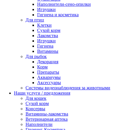
Наполнители-сено-опилки
Игрушки
Гигиена и косметика
Для птиц
Клетки
Сухой корм
Лакомства
Игрушки
Гигиена
Витамины
Для рыбок
Декорация
Корм
Препараты
Аквариумы
Аксессуары
Cистемы видеонаблюдения за животными
Наши услуги / предложения
Для кошек
Сухой корм
Консервы
Витамины-лакомства
Ветеринарная аптека
Наполнители
Груминг-Косметика