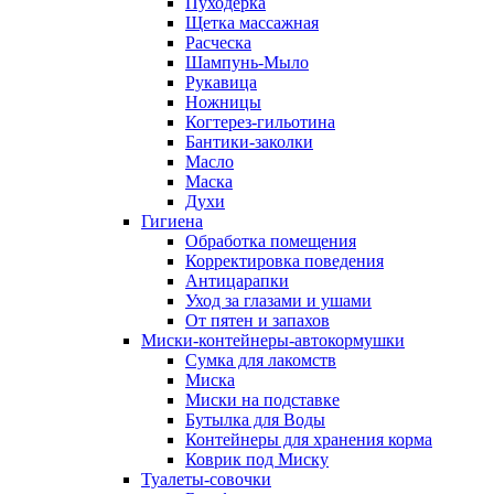
Пуходерка
Щетка массажная
Расческа
Шампунь-Мыло
Рукавица
Ножницы
Когтерез-гильотина
Бантики-заколки
Масло
Маска
Духи
Гигиена
Обработка помещения
Корректировка поведения
Антицарапки
Уход за глазами и ушами
От пятен и запахов
Миски-контейнеры-автокормушки
Сумка для лакомств
Миска
Миски на подставке
Бутылка для Воды
Контейнеры для хранения корма
Коврик под Миску
Туалеты-совочки