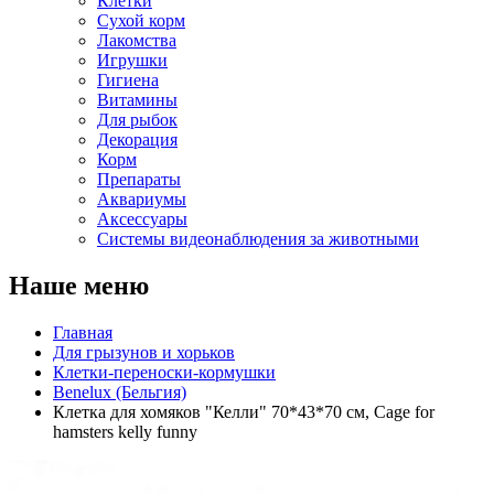
Клетки
Сухой корм
Лакомства
Игрушки
Гигиена
Витамины
Для рыбок
Декорация
Корм
Препараты
Аквариумы
Аксессуары
Cистемы видеонаблюдения за животными
Наше меню
Главная
Для грызунов и хорьков
Клетки-переноски-кормушки
Benelux (Бельгия)
Клетка для хомяков "Келли" 70*43*70 см, Cage for
hamsters kelly funny