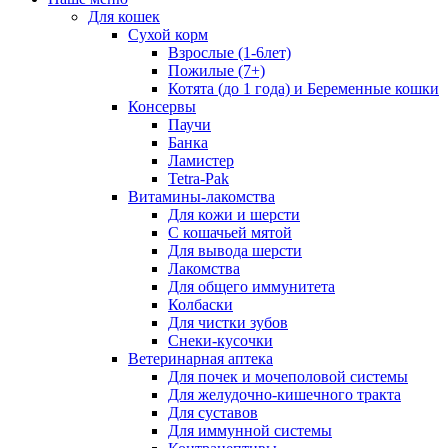
Для кошек
Сухой корм
Взрослые (1-6лет)
Пожилые (7+)
Котята (до 1 года) и Беременные кошки
Консервы
Паучи
Банка
Ламистер
Tetra-Pak
Витамины-лакомства
Для кожи и шерсти
С кошачьей мятой
Для вывода шерсти
Лакомства
Для общего иммунитета
Колбаски
Для чистки зубов
Снеки-кусочки
Ветеринарная аптека
Для почек и мочеполовой системы
Для желудочно-кишечного тракта
Для суставов
Для иммунной системы