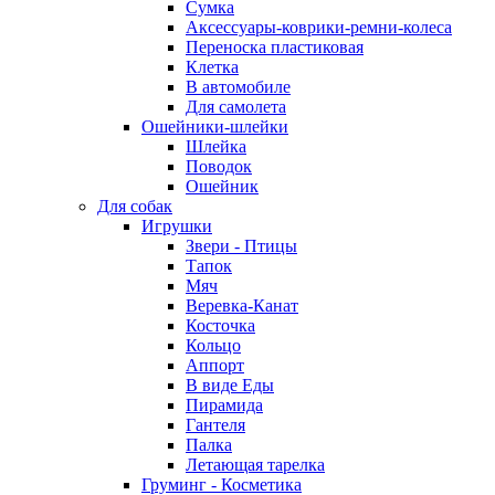
Сумка
Аксессуары-коврики-ремни-колеса
Переноска пластиковая
Клетка
В автомобиле
Для самолета
Ошейники-шлейки
Шлейка
Поводок
Ошейник
Для собак
Игрушки
Звери - Птицы
Тапок
Мяч
Веревка-Канат
Косточка
Кольцо
Аппорт
В виде Еды
Пирамида
Гантеля
Палка
Летающая тарелка
Груминг - Косметика