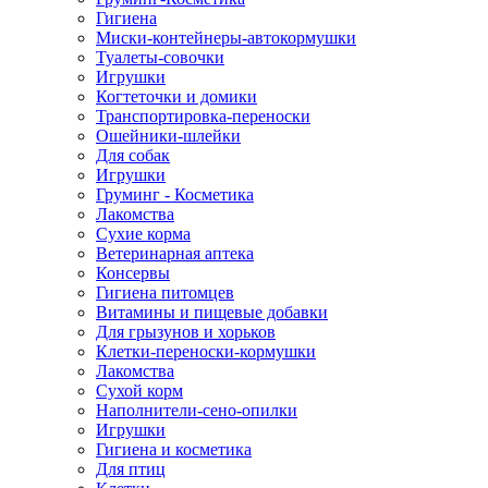
Гигиена
Миски-контейнеры-автокормушки
Туалеты-совочки
Игрушки
Когтеточки и домики
Транспортировка-переноски
Ошейники-шлейки
Для собак
Игрушки
Груминг - Косметика
Лакомства
Сухие корма
Ветеринарная аптека
Консервы
Гигиена питомцев
Витамины и пищевые добавки
Для грызунов и хорьков
Клетки-переноски-кормушки
Лакомства
Сухой корм
Наполнители-сено-опилки
Игрушки
Гигиена и косметика
Для птиц