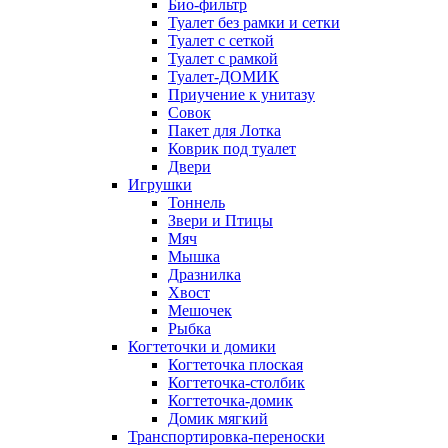
Био-фильтр
Туалет без рамки и сетки
Туалет с сеткой
Туалет с рамкой
Туалет-ДОМИК
Приучение к унитазу
Совок
Пакет для Лотка
Коврик под туалет
Двери
Игрушки
Тоннель
Звери и Птицы
Мяч
Мышка
Дразнилка
Хвост
Мешочек
Рыбка
Когтеточки и домики
Когтеточка плоская
Когтеточка-столбик
Когтеточка-домик
Домик мягкий
Транспортировка-переноски