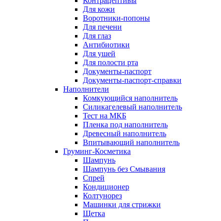
Контрацептивы
Для кожи
Воротники-попоны
Для печени
Для глаз
Антибиотики
Для ушей
Для полости рта
Документы-паспорт
Документы-паспорт-справки
Наполнители
Комкующийся наполнитель
Силикагелевый наполнитель
Тест на МКБ
Пленка под наполнитель
Древесный наполнитель
Впитывающий наполнитель
Груминг-Косметика
Шампунь
Шампунь без Смывания
Спрей
Кондиционер
Колтунорез
Машинки для стрижки
Щетка