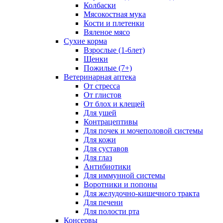
Колбаски
Мясокостная мука
Кости и плетенки
Вяленое мясо
Сухие корма
Взрослые (1-6лет)
Щенки
Пожилые (7+)
Ветеринарная аптека
От стресса
От глистов
От блох и клещей
Для ушей
Контрацептивы
Для почек и мочеполовой системы
Для кожи
Для суставов
Для глаз
Антибиотики
Для иммунной системы
Воротники и попоны
Для желудочно-кишечного тракта
Для печени
Для полости рта
Консервы