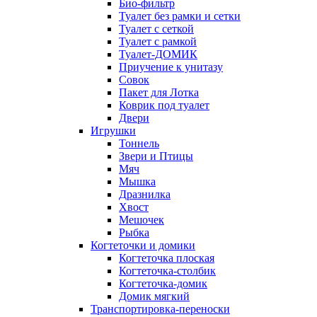
Био-фильтр
Туалет без рамки и сетки
Туалет с сеткой
Туалет с рамкой
Туалет-ДОМИК
Приучение к унитазу
Совок
Пакет для Лотка
Коврик под туалет
Двери
Игрушки
Тоннель
Звери и Птицы
Мяч
Мышка
Дразнилка
Хвост
Мешочек
Рыбка
Когтеточки и домики
Когтеточка плоская
Когтеточка-столбик
Когтеточка-домик
Домик мягкий
Транспортировка-переноски