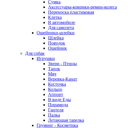
Сумка
Аксессуары-коврики-ремни-колеса
Переноска пластиковая
Клетка
В автомобиле
Для самолета
Ошейники-шлейки
Шлейка
Поводок
Ошейник
Для собак
Игрушки
Звери - Птицы
Тапок
Мяч
Веревка-Канат
Косточка
Кольцо
Аппорт
В виде Еды
Пирамида
Гантеля
Палка
Летающая тарелка
Груминг - Косметика