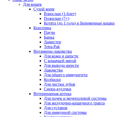
Для кошек
Сухой корм
Взрослые (1-6лет)
Пожилые (7+)
Котята (до 1 года) и Беременные кошки
Консервы
Паучи
Банка
Ламистер
Tetra-Pak
Витамины-лакомства
Для кожи и шерсти
С кошачьей мятой
Для вывода шерсти
Лакомства
Для общего иммунитета
Колбаски
Для чистки зубов
Снеки-кусочки
Ветеринарная аптека
Для почек и мочеполовой системы
Для желудочно-кишечного тракта
Для суставов
Для иммунной системы