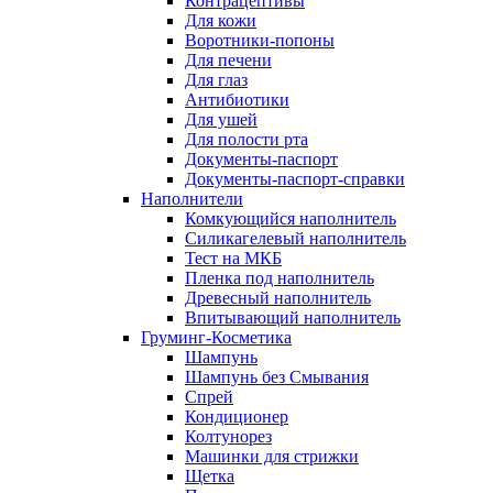
Контрацептивы
Для кожи
Воротники-попоны
Для печени
Для глаз
Антибиотики
Для ушей
Для полости рта
Документы-паспорт
Документы-паспорт-справки
Наполнители
Комкующийся наполнитель
Силикагелевый наполнитель
Тест на МКБ
Пленка под наполнитель
Древесный наполнитель
Впитывающий наполнитель
Груминг-Косметика
Шампунь
Шампунь без Смывания
Спрей
Кондиционер
Колтунорез
Машинки для стрижки
Щетка