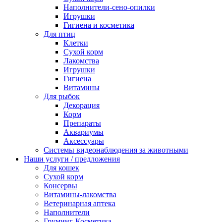
Наполнители-сено-опилки
Игрушки
Гигиена и косметика
Для птиц
Клетки
Сухой корм
Лакомства
Игрушки
Гигиена
Витамины
Для рыбок
Декорация
Корм
Препараты
Аквариумы
Аксессуары
Cистемы видеонаблюдения за животными
Наши услуги / предложения
Для кошек
Сухой корм
Консервы
Витамины-лакомства
Ветеринарная аптека
Наполнители
Груминг-Косметика