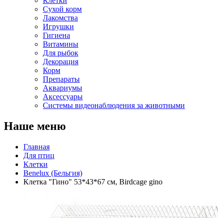
Клетки
Сухой корм
Лакомства
Игрушки
Гигиена
Витамины
Для рыбок
Декорация
Корм
Препараты
Аквариумы
Аксессуары
Cистемы видеонаблюдения за животными
Наше меню
Главная
Для птиц
Клетки
Benelux (Бельгия)
Клетка "Гино" 53*43*67 см, Birdcage gino