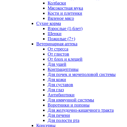
Колбаски
Мясокостная мука
Кости и плетенки
Вяленое мясо
Сухие корма
Взрослые (1-6лет)
Щенки
Пожилые (7+)
Ветеринарная аптека
От стресса
От глистов
От блох и клещей
Для ушей
Контрацептивы
Для почек и мочеполовой системы
Для кожи
Для суставов
Для глаз
Антибиотики
Для иммунной системы
Воротники и попоны
Для желудочно-кишечного тракта
Для печени
Для полости рта
Консервы