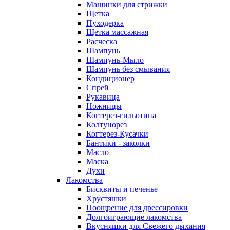
Машинки для стрижки
Щетка
Пуходерка
Щетка массажная
Расческа
Шампунь
Шампунь-Мыло
Шампунь без cмывания
Кондиционер
Спрей
Рукавица
Ножницы
Когтерез-гильотина
Колтунорез
Когтерез-Кусачки
Бантики - заколки
Масло
Маска
Духи
Лакомства
Бисквиты и печенье
Хрустяшки
Поощрение для дрессировки
Долгоиграющие лакомства
Вкусняшки для Свежего дыхания