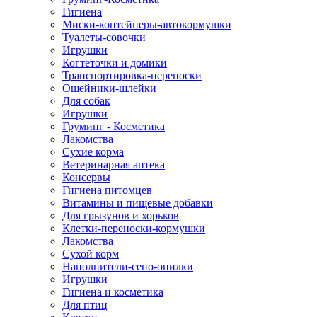
Гигиена
Миски-контейнеры-автокормушки
Туалеты-совочки
Игрушки
Когтеточки и домики
Транспортировка-переноски
Ошейники-шлейки
Для собак
Игрушки
Груминг - Косметика
Лакомства
Сухие корма
Ветеринарная аптека
Консервы
Гигиена питомцев
Витамины и пищевые добавки
Для грызунов и хорьков
Клетки-переноски-кормушки
Лакомства
Сухой корм
Наполнители-сено-опилки
Игрушки
Гигиена и косметика
Для птиц