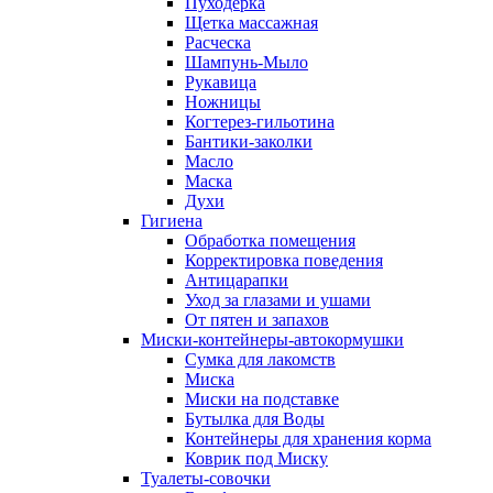
Пуходерка
Щетка массажная
Расческа
Шампунь-Мыло
Рукавица
Ножницы
Когтерез-гильотина
Бантики-заколки
Масло
Маска
Духи
Гигиена
Обработка помещения
Корректировка поведения
Антицарапки
Уход за глазами и ушами
От пятен и запахов
Миски-контейнеры-автокормушки
Сумка для лакомств
Миска
Миски на подставке
Бутылка для Воды
Контейнеры для хранения корма
Коврик под Миску
Туалеты-совочки