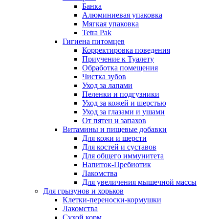
Банка
Алюминиевая упаковка
Мягкая упаковка
Tetra Pak
Гигиена питомцев
Корректировка поведения
Приучение к Туалету
Обработка помещения
Чистка зубов
Уход за лапами
Пеленки и подгузники
Уход за кожей и шерстью
Уход за глазами и ушами
От пятен и запахов
Витамины и пищевые добавки
Для кожи и шерсти
Для костей и суставов
Для общего иммунитета
Напиток-Пребиотик
Лакомства
Для увеличения мышечной массы
Для грызунов и хорьков
Клетки-переноски-кормушки
Лакомства
Сухой корм