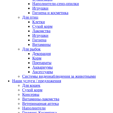
Наполнители-сено-опилки
Игрушки
Гигиена и косметика
Для птиц
Клетки
Сухой корм
Лакомства
Игрушки
Гигиена
Витамины
Для рыбок
Декорация
Корм
Препараты
Аквариумы
Аксессуары
Cистемы видеонаблюдения за животными
Наши услуги / предложения
Для кошек
Сухой корм
Консервы
Витамины-лакомства
Ветеринарная аптека
Наполнители
Груминг-Косметика