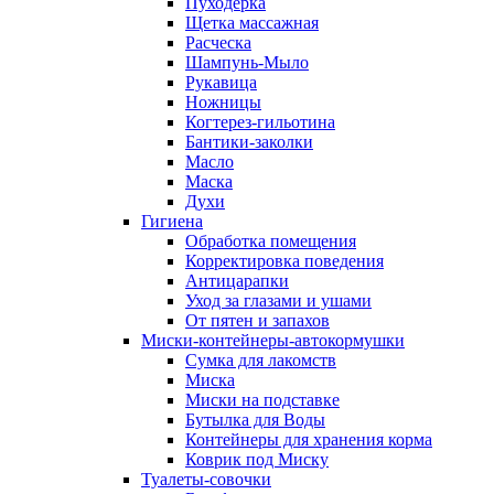
Пуходерка
Щетка массажная
Расческа
Шампунь-Мыло
Рукавица
Ножницы
Когтерез-гильотина
Бантики-заколки
Масло
Маска
Духи
Гигиена
Обработка помещения
Корректировка поведения
Антицарапки
Уход за глазами и ушами
От пятен и запахов
Миски-контейнеры-автокормушки
Сумка для лакомств
Миска
Миски на подставке
Бутылка для Воды
Контейнеры для хранения корма
Коврик под Миску
Туалеты-совочки