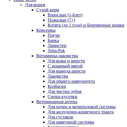
Для кошек
Сухой корм
Взрослые (1-6лет)
Пожилые (7+)
Котята (до 1 года) и Беременные кошки
Консервы
Паучи
Банка
Ламистер
Tetra-Pak
Витамины-лакомства
Для кожи и шерсти
С кошачьей мятой
Для вывода шерсти
Лакомства
Для общего иммунитета
Колбаски
Для чистки зубов
Снеки-кусочки
Ветеринарная аптека
Для почек и мочеполовой системы
Для желудочно-кишечного тракта
Для суставов
Для иммунной системы