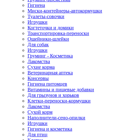
Гигиена
Миски-контейнеры-автокормушки
Туалеты-совочки
Игрушки
Когтеточки и домики
Транспортировка-переноски
Ошейники-шлейки
Для собак
Игрушки
Груминг - Косметика
Лакомства
Сухие корма
Ветеринарная аптека
Консервы
Гигиена питомцев
Витамины и пищевые добавки
Для грызунов и хорьков
Клетки-переноски-кормушки
Лакомства
Сухой корм
Наполнители-сено-опилки
Игрушки
Гигиена и косметика
Для птиц