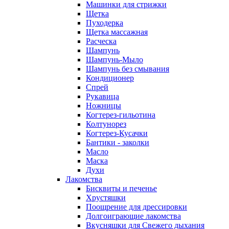
Машинки для стрижки
Щетка
Пуходерка
Щетка массажная
Расческа
Шампунь
Шампунь-Мыло
Шампунь без cмывания
Кондиционер
Спрей
Рукавица
Ножницы
Когтерез-гильотина
Колтунорез
Когтерез-Кусачки
Бантики - заколки
Масло
Маска
Духи
Лакомства
Бисквиты и печенье
Хрустяшки
Поощрение для дрессировки
Долгоиграющие лакомства
Вкусняшки для Свежего дыхания