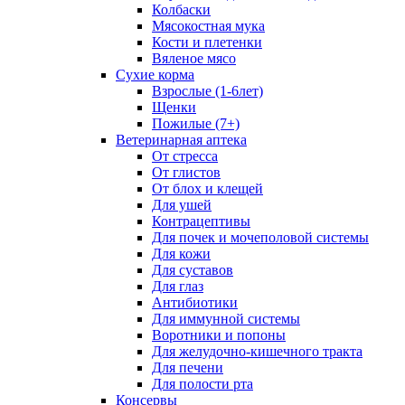
Колбаски
Мясокостная мука
Кости и плетенки
Вяленое мясо
Сухие корма
Взрослые (1-6лет)
Щенки
Пожилые (7+)
Ветеринарная аптека
От стресса
От глистов
От блох и клещей
Для ушей
Контрацептивы
Для почек и мочеполовой системы
Для кожи
Для суставов
Для глаз
Антибиотики
Для иммунной системы
Воротники и попоны
Для желудочно-кишечного тракта
Для печени
Для полости рта
Консервы