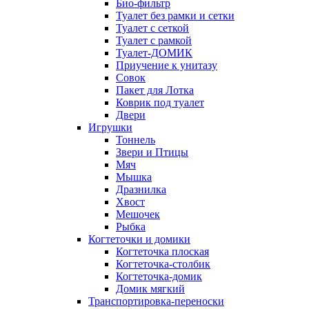
Био-фильтр
Туалет без рамки и сетки
Туалет с сеткой
Туалет с рамкой
Туалет-ДОМИК
Приучение к унитазу
Совок
Пакет для Лотка
Коврик под туалет
Двери
Игрушки
Тоннель
Звери и Птицы
Мяч
Мышка
Дразнилка
Хвост
Мешочек
Рыбка
Когтеточки и домики
Когтеточка плоская
Когтеточка-столбик
Когтеточка-домик
Домик мягкий
Транспортировка-переноски