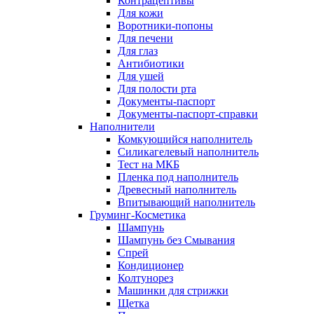
Контрацептивы
Для кожи
Воротники-попоны
Для печени
Для глаз
Антибиотики
Для ушей
Для полости рта
Документы-паспорт
Документы-паспорт-справки
Наполнители
Комкующийся наполнитель
Силикагелевый наполнитель
Тест на МКБ
Пленка под наполнитель
Древесный наполнитель
Впитывающий наполнитель
Груминг-Косметика
Шампунь
Шампунь без Смывания
Спрей
Кондиционер
Колтунорез
Машинки для стрижки
Щетка