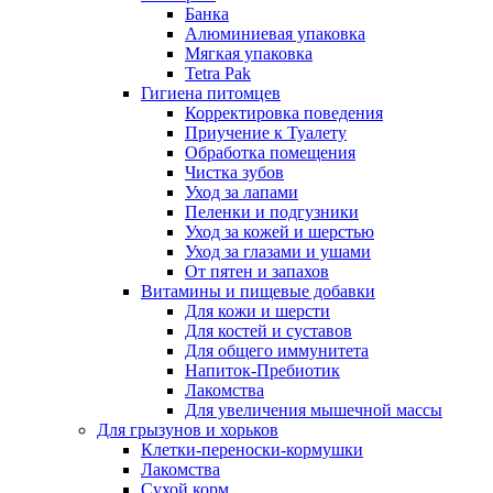
Банка
Алюминиевая упаковка
Мягкая упаковка
Tetra Pak
Гигиена питомцев
Корректировка поведения
Приучение к Туалету
Обработка помещения
Чистка зубов
Уход за лапами
Пеленки и подгузники
Уход за кожей и шерстью
Уход за глазами и ушами
От пятен и запахов
Витамины и пищевые добавки
Для кожи и шерсти
Для костей и суставов
Для общего иммунитета
Напиток-Пребиотик
Лакомства
Для увеличения мышечной массы
Для грызунов и хорьков
Клетки-переноски-кормушки
Лакомства
Сухой корм