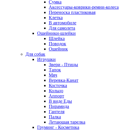
Сумка
Аксессуары-коврики-ремни-колеса
Переноска пластиковая
Клетка
В автомобиле
Для самолета
Ошейники-шлейки
Шлейка
Поводок
Ошейник
Для собак
Игрушки
Звери - Птицы
Тапок
Мяч
Веревка-Канат
Косточка
Кольцо
Аппорт
В виде Еды
Пирамида
Гантеля
Палка
Летающая тарелка
Груминг - Косметика