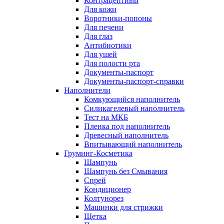
Контрацептивы
Для кожи
Воротники-попоны
Для печени
Для глаз
Антибиотики
Для ушей
Для полости рта
Документы-паспорт
Документы-паспорт-справки
Наполнители
Комкующийся наполнитель
Силикагелевый наполнитель
Тест на МКБ
Пленка под наполнитель
Древесный наполнитель
Впитывающий наполнитель
Груминг-Косметика
Шампунь
Шампунь без Смывания
Спрей
Кондиционер
Колтунорез
Машинки для стрижки
Щетка