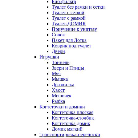
Био-фильтр
Туалет без рамки и сетки
Туалет с сеткой
Туалет с рамкой
Туалет-ДОМИК
Приучение к унитазу
Совок
Пакет для Лотка
Коврик под туалет
Двери
Игрушки
Тоннель
Звери и Птицы
Мяч
Мышка
Дразнилка
Хвост
Мешочек
Рыбка
Когтеточки и домики
Когтеточка плоская
Когтеточка-столбик
Когтеточка-домик
Домик мягкий
Транспортировка-переноски