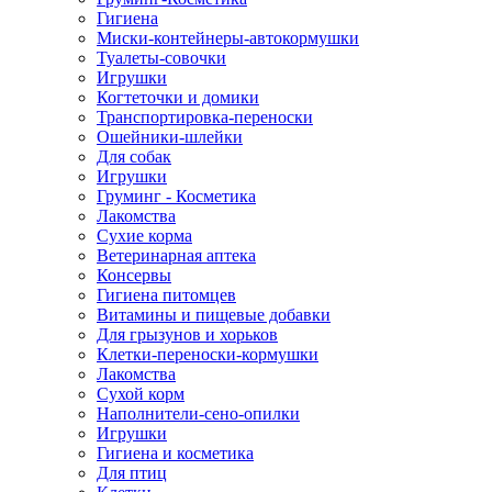
Гигиена
Миски-контейнеры-автокормушки
Туалеты-совочки
Игрушки
Когтеточки и домики
Транспортировка-переноски
Ошейники-шлейки
Для собак
Игрушки
Груминг - Косметика
Лакомства
Сухие корма
Ветеринарная аптека
Консервы
Гигиена питомцев
Витамины и пищевые добавки
Для грызунов и хорьков
Клетки-переноски-кормушки
Лакомства
Сухой корм
Наполнители-сено-опилки
Игрушки
Гигиена и косметика
Для птиц