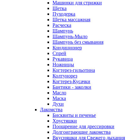
Машинки для стрижки
Щетка
Пуходерка
Щетка массажная
Расческа
Шампунь
Шампунь-Мыло
Шампунь без cмывания
Кондиционер
Спрей
Рукавица
Ножницы
Когтерез-гильотина
Колтунорез
Когтерез-Кусачки
Бантики - заколки
Масло
Маска
Духи
Лакомства
Бисквиты и печенье
Хрустяшки
Поощрение для дрессировки
Долгоиграющие лакомства
Вкусняшки для Свежего дыхания