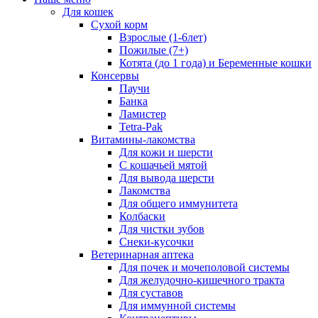
Для кошек
Сухой корм
Взрослые (1-6лет)
Пожилые (7+)
Котята (до 1 года) и Беременные кошки
Консервы
Паучи
Банка
Ламистер
Tetra-Pak
Витамины-лакомства
Для кожи и шерсти
С кошачьей мятой
Для вывода шерсти
Лакомства
Для общего иммунитета
Колбаски
Для чистки зубов
Снеки-кусочки
Ветеринарная аптека
Для почек и мочеполовой системы
Для желудочно-кишечного тракта
Для суставов
Для иммунной системы