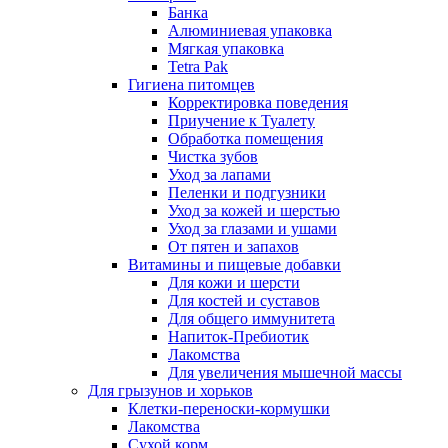
Банка
Алюминиевая упаковка
Мягкая упаковка
Tetra Pak
Гигиена питомцев
Корректировка поведения
Приучение к Туалету
Обработка помещения
Чистка зубов
Уход за лапами
Пеленки и подгузники
Уход за кожей и шерстью
Уход за глазами и ушами
От пятен и запахов
Витамины и пищевые добавки
Для кожи и шерсти
Для костей и суставов
Для общего иммунитета
Напиток-Пребиотик
Лакомства
Для увеличения мышечной массы
Для грызунов и хорьков
Клетки-переноски-кормушки
Лакомства
Сухой корм