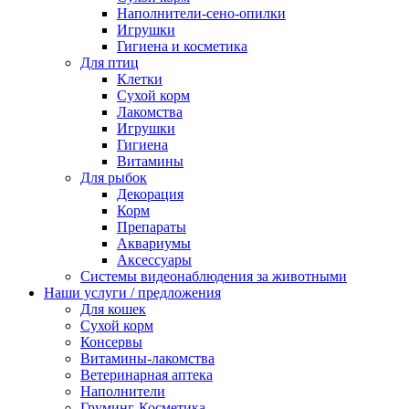
Наполнители-сено-опилки
Игрушки
Гигиена и косметика
Для птиц
Клетки
Сухой корм
Лакомства
Игрушки
Гигиена
Витамины
Для рыбок
Декорация
Корм
Препараты
Аквариумы
Аксессуары
Cистемы видеонаблюдения за животными
Наши услуги / предложения
Для кошек
Сухой корм
Консервы
Витамины-лакомства
Ветеринарная аптека
Наполнители
Груминг-Косметика