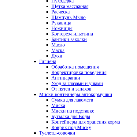
Пуходерка
Щетка массажная
Расческа
Шампунь-Мыло
Рукавица
Ножницы
Когтерез-гильотина
Бантики-заколки
Масло
Маска
Духи
Гигиена
Обработка помещения
Корректировка поведения
Антицарапки
Уход за глазами и ушами
От пятен и запахов
Миски-контейнеры-автокормушки
Сумка для лакомств
Миска
Миски на подставке
Бутылка для Воды
Контейнеры для хранения корма
Коврик под Миску
Туалеты-совочки