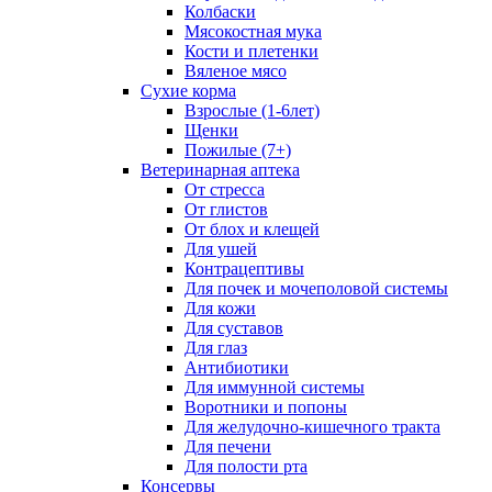
Колбаски
Мясокостная мука
Кости и плетенки
Вяленое мясо
Сухие корма
Взрослые (1-6лет)
Щенки
Пожилые (7+)
Ветеринарная аптека
От стресса
От глистов
От блох и клещей
Для ушей
Контрацептивы
Для почек и мочеполовой системы
Для кожи
Для суставов
Для глаз
Антибиотики
Для иммунной системы
Воротники и попоны
Для желудочно-кишечного тракта
Для печени
Для полости рта
Консервы