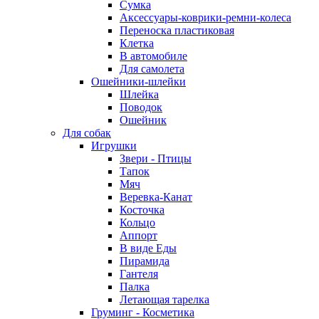
Сумка
Аксессуары-коврики-ремни-колеса
Переноска пластиковая
Клетка
В автомобиле
Для самолета
Ошейники-шлейки
Шлейка
Поводок
Ошейник
Для собак
Игрушки
Звери - Птицы
Тапок
Мяч
Веревка-Канат
Косточка
Кольцо
Аппорт
В виде Еды
Пирамида
Гантеля
Палка
Летающая тарелка
Груминг - Косметика