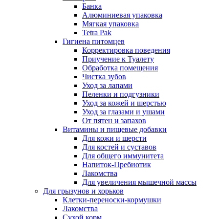
Банка
Алюминиевая упаковка
Мягкая упаковка
Tetra Pak
Гигиена питомцев
Корректировка поведения
Приучение к Туалету
Обработка помещения
Чистка зубов
Уход за лапами
Пеленки и подгузники
Уход за кожей и шерстью
Уход за глазами и ушами
От пятен и запахов
Витамины и пищевые добавки
Для кожи и шерсти
Для костей и суставов
Для общего иммунитета
Напиток-Пребиотик
Лакомства
Для увеличения мышечной массы
Для грызунов и хорьков
Клетки-переноски-кормушки
Лакомства
Сухой корм