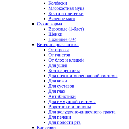
Колбаски
Мясокостная мука
Кости и плетенки
Вяленое мясо
Сухие корма
Взрослые (1-6лет)
Щенки
Пожилые (7+)
Ветеринарная аптека
От стресса
От глистов
От блох и клещей
Для ушей
Контрацептивы
Для почек и мочеполовой системы
Для кожи
Для суставов
Для глаз
Антибиотики
Для иммунной системы
Воротники и попоны
Для желудочно-кишечного тракта
Для печени
Для полости рта
Консервы