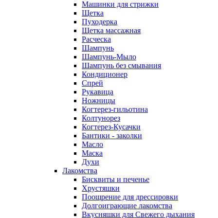
Машинки для стрижки
Щетка
Пуходерка
Щетка массажная
Расческа
Шампунь
Шампунь-Мыло
Шампунь без cмывания
Кондиционер
Спрей
Рукавица
Ножницы
Когтерез-гильотина
Колтунорез
Когтерез-Кусачки
Бантики - заколки
Масло
Маска
Духи
Лакомства
Бисквиты и печенье
Хрустяшки
Поощрение для дрессировки
Долгоиграющие лакомства
Вкусняшки для Свежего дыхания