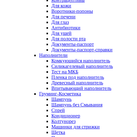
Контрацептивы
Для кожи
Воротники-попоны
Для печени
Для глаз
Антибиотики
Для ушей
Для полости рта
Документы-паспорт
Документы-паспорт-справки
Наполнители
Комкующийся наполнитель
Силикагелевый наполнитель
Тест на МКБ
Пленка под наполнитель
Древесный наполнитель
Впитывающий наполнитель
Груминг-Косметика
Шампунь
Шампунь без Смывания
Спрей
Кондиционер
Колтунорез
Машинки для стрижки
Щетка