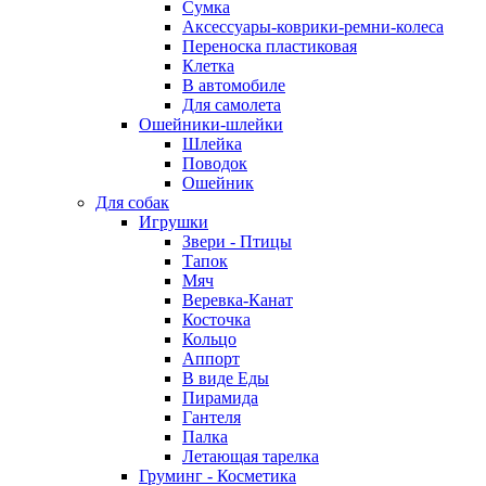
Сумка
Аксессуары-коврики-ремни-колеса
Переноска пластиковая
Клетка
В автомобиле
Для самолета
Ошейники-шлейки
Шлейка
Поводок
Ошейник
Для собак
Игрушки
Звери - Птицы
Тапок
Мяч
Веревка-Канат
Косточка
Кольцо
Аппорт
В виде Еды
Пирамида
Гантеля
Палка
Летающая тарелка
Груминг - Косметика