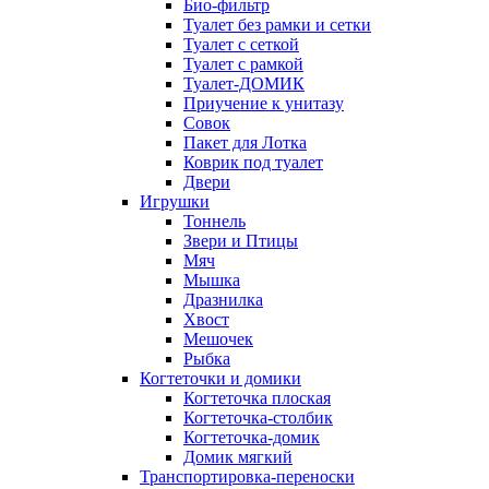
Био-фильтр
Туалет без рамки и сетки
Туалет с сеткой
Туалет с рамкой
Туалет-ДОМИК
Приучение к унитазу
Совок
Пакет для Лотка
Коврик под туалет
Двери
Игрушки
Тоннель
Звери и Птицы
Мяч
Мышка
Дразнилка
Хвост
Мешочек
Рыбка
Когтеточки и домики
Когтеточка плоская
Когтеточка-столбик
Когтеточка-домик
Домик мягкий
Транспортировка-переноски