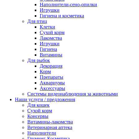
Наполнители-сено-опилки
Игрушки
Гигиена и косметика
Для птиц
Клетки
Сухой корм
Лакомства
Игрушки
Гигиена
Витамины
Для рыбок
Декорация
Корм
Препараты
Аквариумы
Аксессуары
Cистемы видеонаблюдения за животными
Наши услуги / предложения
Для кошек
Сухой корм
Консервы
Витамины-лакомства
Ветеринарная аптека
Наполнители
Груминг-Косметика