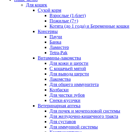
Для кошек
Сухой корм
Взрослые (1-6лет)
Пожилые (7+)
Котята (до 1 года) и Беременные кошки
Консервы
Паучи
Банка
Ламистер
Tetra-Pak
Витамины-лакомства
Для кожи и шерсти
С кошачьей мятой
Для вывода шерсти
Лакомства
Для общего иммунитета
Колбаски
Для чистки зубов
Снеки-кусочки
Ветеринарная аптека
Для почек и мочеполовой системы
Для желудочно-кишечного тракта
Для суставов
Для иммунной системы