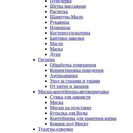
Пуходерка
Щетка массажная
Расческа
Шампунь-Мыло
Рукавица
Ножницы
Когтерез-гильотина
Бантики-заколки
Масло
Маска
Духи
Гигиена
Обработка помещения
Корректировка поведения
Антицарапки
Уход за глазами и ушами
От пятен и запахов
Миски-контейнеры-автокормушки
Сумка для лакомств
Миска
Миски на подставке
Бутылка для Воды
Контейнеры для хранения корма
Коврик под Миску
Туалеты-совочки