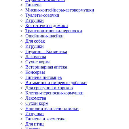
Гигиена
Миски-контейнеры-автокормушки
Туалеты-совочки
Игрушки
Когтеточки и домики
Транспортировка-переноски
Ошейники-шлейки
Для собак
Игрушки
Груминг - Косметика
Лакомства
Сухие корма
Ветеринарная аптека
Консервы
Гигиена питомцев
Витамины и пищевые добавки
Для грызунов и хорьков
Клетки-переноски-кормушки
Лакомства
Сухой корм
Наполнители-сено-опилки
Игрушки
Гигиена и косметика
Для птиц