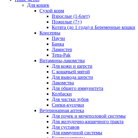
Для кошек
Сухой корм
Взрослые (1-6лет)
Пожилые (7+)
Котята (до 1 года) и Беременные кошки
Консервы
Паучи
Банка
Ламистер
Tetra-Pak
Витамины-лакомства
Для кожи и шерсти
С кошачьей мятой
Для вывода шерсти
Лакомства
Для общего иммунитета
Колбаски
Для чистки зубов
Снеки-кусочки
Ветеринарная аптека
Для почек и мочеполовой системы
Для желудочно-кишечного тракта
Для суставов
Для иммунной системы