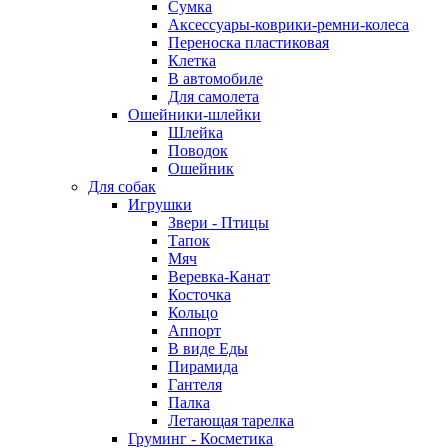
Сумка
Аксессуары-коврики-ремни-колеса
Переноска пластиковая
Клетка
В автомобиле
Для самолета
Ошейники-шлейки
Шлейка
Поводок
Ошейник
Для собак
Игрушки
Звери - Птицы
Тапок
Мяч
Веревка-Канат
Косточка
Кольцо
Аппорт
В виде Еды
Пирамида
Гантеля
Палка
Летающая тарелка
Груминг - Косметика