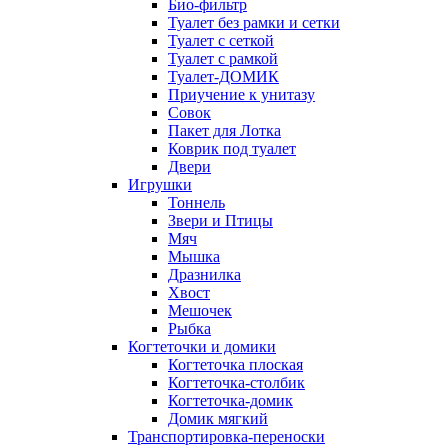
Био-фильтр
Туалет без рамки и сетки
Туалет с сеткой
Туалет с рамкой
Туалет-ДОМИК
Приучение к унитазу
Совок
Пакет для Лотка
Коврик под туалет
Двери
Игрушки
Тоннель
Звери и Птицы
Мяч
Мышка
Дразнилка
Хвост
Мешочек
Рыбка
Когтеточки и домики
Когтеточка плоская
Когтеточка-столбик
Когтеточка-домик
Домик мягкий
Транспортировка-переноски