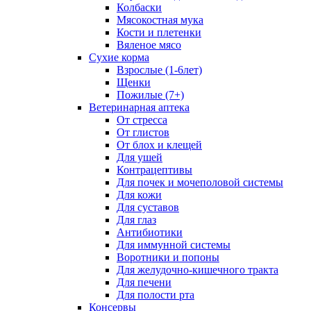
Колбаски
Мясокостная мука
Кости и плетенки
Вяленое мясо
Сухие корма
Взрослые (1-6лет)
Щенки
Пожилые (7+)
Ветеринарная аптека
От стресса
От глистов
От блох и клещей
Для ушей
Контрацептивы
Для почек и мочеполовой системы
Для кожи
Для суставов
Для глаз
Антибиотики
Для иммунной системы
Воротники и попоны
Для желудочно-кишечного тракта
Для печени
Для полости рта
Консервы