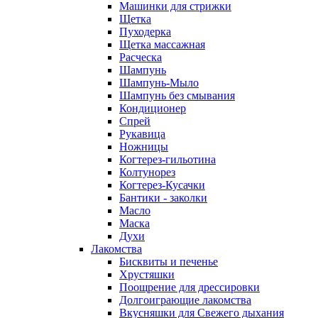
Машинки для стрижки
Щетка
Пуходерка
Щетка массажная
Расческа
Шампунь
Шампунь-Мыло
Шампунь без cмывания
Кондиционер
Спрей
Рукавица
Ножницы
Когтерез-гильотина
Колтунорез
Когтерез-Кусачки
Бантики - заколки
Масло
Маска
Духи
Лакомства
Бисквиты и печенье
Хрустяшки
Поощрение для дрессировки
Долгоиграющие лакомства
Вкусняшки для Свежего дыхания