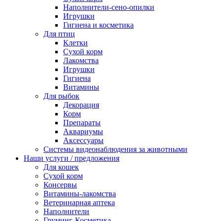
Наполнители-сено-опилки
Игрушки
Гигиена и косметика
Для птиц
Клетки
Сухой корм
Лакомства
Игрушки
Гигиена
Витамины
Для рыбок
Декорация
Корм
Препараты
Аквариумы
Аксессуары
Cистемы видеонаблюдения за животными
Наши услуги / предложения
Для кошек
Сухой корм
Консервы
Витамины-лакомства
Ветеринарная аптека
Наполнители
Груминг-Косметика