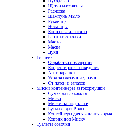
Пуходерка
Щетка массажная
Расческа
Шампунь-Мыло
Рукавица
Ножницы
Когтерез-гильотина
Бантики-заколки
Масло
Маска
Духи
Гигиена
Обработка помещения
Корректировка поведения
Антицарапки
Уход за глазами и ушами
От пятен и запахов
Миски-контейнеры-автокормушки
Сумка для лакомств
Миска
Миски на подставке
Бутылка для Воды
Контейнеры для хранения корма
Коврик под Миску
Туалеты-совочки