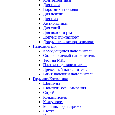
Контрацептивы
Для кожи
Воротники-попоны
Для печени
Для глаз
Антибиотики
Для ушей
Для полости рта
Документы-паспорт
Документы-паспорт-справки
Наполнители
Комкующийся наполнитель
Силикагелевый наполнитель
Тест на МКБ
Пленка под наполнитель
Древесный наполнитель
Впитывающий наполнитель
Груминг-Косметика
Шампунь
Шампунь без Смывания
Спрей
Кондиционер
Колтунорез
Машинки для стрижки
Щетка