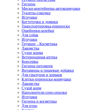
Гигиена
Миски-контейнеры-автокормушки
Туалеты-совочки
Игрушки
Когтеточки и домики
Транспортировка-переноски
Ошейники-шлейки
Для собак
Игрушки
Груминг - Косметика
Лакомства
Сухие корма
Ветеринарная аптека
Консервы
Гигиена питомцев
Витамины и пищевые добавки
Для грызунов и хорьков
Клетки-переноски-кормушки
Лакомства
Сухой корм
Наполнители-сено-опилки
Игрушки
Гигиена и косметика
Для птиц