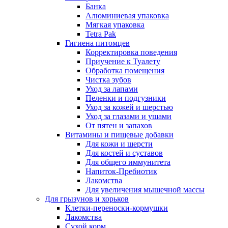
Банка
Алюминиевая упаковка
Мягкая упаковка
Tetra Pak
Гигиена питомцев
Корректировка поведения
Приучение к Туалету
Обработка помещения
Чистка зубов
Уход за лапами
Пеленки и подгузники
Уход за кожей и шерстью
Уход за глазами и ушами
От пятен и запахов
Витамины и пищевые добавки
Для кожи и шерсти
Для костей и суставов
Для общего иммунитета
Напиток-Пребиотик
Лакомства
Для увеличения мышечной массы
Для грызунов и хорьков
Клетки-переноски-кормушки
Лакомства
Сухой корм