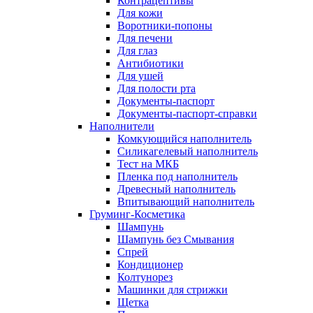
Контрацептивы
Для кожи
Воротники-попоны
Для печени
Для глаз
Антибиотики
Для ушей
Для полости рта
Документы-паспорт
Документы-паспорт-справки
Наполнители
Комкующийся наполнитель
Силикагелевый наполнитель
Тест на МКБ
Пленка под наполнитель
Древесный наполнитель
Впитывающий наполнитель
Груминг-Косметика
Шампунь
Шампунь без Смывания
Спрей
Кондиционер
Колтунорез
Машинки для стрижки
Щетка