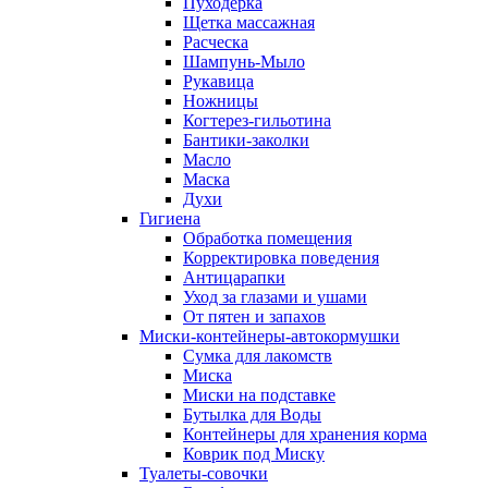
Пуходерка
Щетка массажная
Расческа
Шампунь-Мыло
Рукавица
Ножницы
Когтерез-гильотина
Бантики-заколки
Масло
Маска
Духи
Гигиена
Обработка помещения
Корректировка поведения
Антицарапки
Уход за глазами и ушами
От пятен и запахов
Миски-контейнеры-автокормушки
Сумка для лакомств
Миска
Миски на подставке
Бутылка для Воды
Контейнеры для хранения корма
Коврик под Миску
Туалеты-совочки