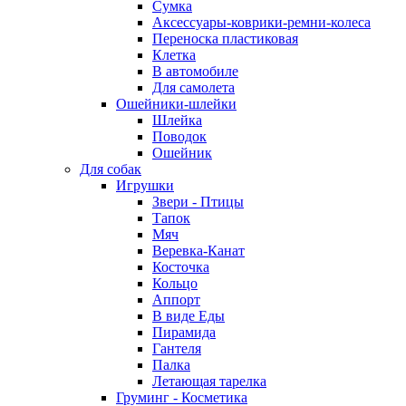
Сумка
Аксессуары-коврики-ремни-колеса
Переноска пластиковая
Клетка
В автомобиле
Для самолета
Ошейники-шлейки
Шлейка
Поводок
Ошейник
Для собак
Игрушки
Звери - Птицы
Тапок
Мяч
Веревка-Канат
Косточка
Кольцо
Аппорт
В виде Еды
Пирамида
Гантеля
Палка
Летающая тарелка
Груминг - Косметика