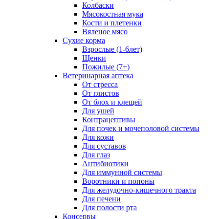
Колбаски
Мясокостная мука
Кости и плетенки
Вяленое мясо
Сухие корма
Взрослые (1-6лет)
Щенки
Пожилые (7+)
Ветеринарная аптека
От стресса
От глистов
От блох и клещей
Для ушей
Контрацептивы
Для почек и мочеполовой системы
Для кожи
Для суставов
Для глаз
Антибиотики
Для иммунной системы
Воротники и попоны
Для желудочно-кишечного тракта
Для печени
Для полости рта
Консервы