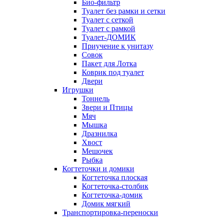
Био-фильтр
Туалет без рамки и сетки
Туалет с сеткой
Туалет с рамкой
Туалет-ДОМИК
Приучение к унитазу
Совок
Пакет для Лотка
Коврик под туалет
Двери
Игрушки
Тоннель
Звери и Птицы
Мяч
Мышка
Дразнилка
Хвост
Мешочек
Рыбка
Когтеточки и домики
Когтеточка плоская
Когтеточка-столбик
Когтеточка-домик
Домик мягкий
Транспортировка-переноски