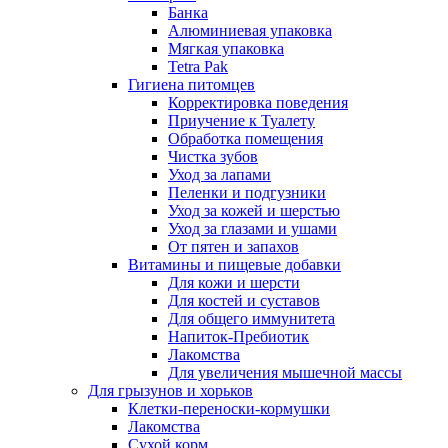
Банка
Алюминиевая упаковка
Мягкая упаковка
Tetra Pak
Гигиена питомцев
Корректировка поведения
Приучение к Туалету
Обработка помещения
Чистка зубов
Уход за лапами
Пеленки и подгузники
Уход за кожей и шерстью
Уход за глазами и ушами
От пятен и запахов
Витамины и пищевые добавки
Для кожи и шерсти
Для костей и суставов
Для общего иммунитета
Напиток-Пребиотик
Лакомства
Для увеличения мышечной массы
Для грызунов и хорьков
Клетки-переноски-кормушки
Лакомства
Сухой корм