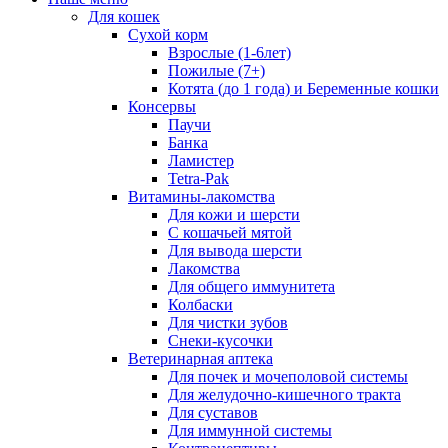
Для кошек
Сухой корм
Взрослые (1-6лет)
Пожилые (7+)
Котята (до 1 года) и Беременные кошки
Консервы
Паучи
Банка
Ламистер
Tetra-Pak
Витамины-лакомства
Для кожи и шерсти
С кошачьей мятой
Для вывода шерсти
Лакомства
Для общего иммунитета
Колбаски
Для чистки зубов
Снеки-кусочки
Ветеринарная аптека
Для почек и мочеполовой системы
Для желудочно-кишечного тракта
Для суставов
Для иммунной системы