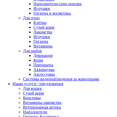
Наполнители-сено-опилки
Игрушки
Гигиена и косметика
Для птиц
Клетки
Сухой корм
Лакомства
Игрушки
Гигиена
Витамины
Для рыбок
Декорация
Корм
Препараты
Аквариумы
Аксессуары
Cистемы видеонаблюдения за животными
Наши услуги / предложения
Для кошек
Сухой корм
Консервы
Витамины-лакомства
Ветеринарная аптека
Наполнители
Груминг-Косметика