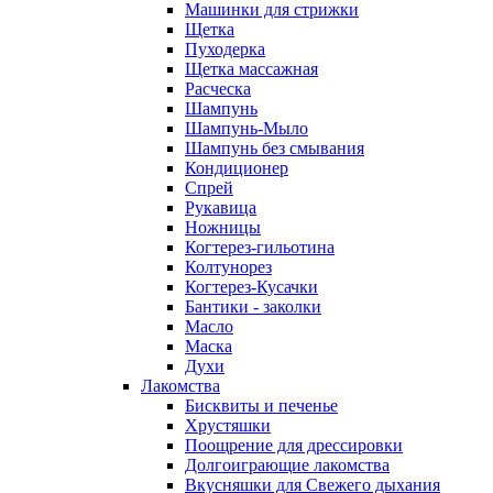
Машинки для стрижки
Щетка
Пуходерка
Щетка массажная
Расческа
Шампунь
Шампунь-Мыло
Шампунь без cмывания
Кондиционер
Спрей
Рукавица
Ножницы
Когтерез-гильотина
Колтунорез
Когтерез-Кусачки
Бантики - заколки
Масло
Маска
Духи
Лакомства
Бисквиты и печенье
Хрустяшки
Поощрение для дрессировки
Долгоиграющие лакомства
Вкусняшки для Свежего дыхания