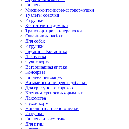
Гигиена
Миски-контейнеры-автокормушки
Туалеты-совочки
Игрушки
Когтеточки и домики
Транспортировка-переноски
Ошейники-шлейки
Для собак
Игрушки
Груминг - Косметика
Лакомства
Сухие корма
Ветеринарная аптека
Консервы
Гигиена питомцев
Витамины и пищевые добавки
Для грызунов и хорьков
Клетки-переноски-кормушки
Лакомства
Сухой корм
Наполнители-сено-опилки
Игрушки
Гигиена и косметика
Для птиц