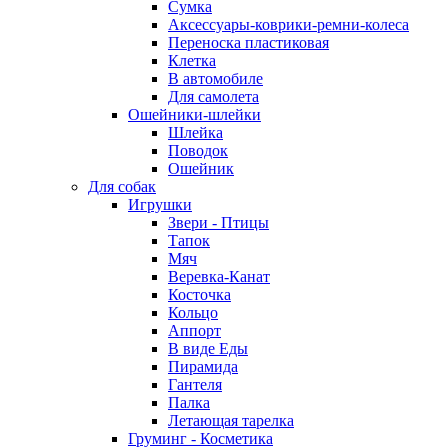
Сумка
Аксессуары-коврики-ремни-колеса
Переноска пластиковая
Клетка
В автомобиле
Для самолета
Ошейники-шлейки
Шлейка
Поводок
Ошейник
Для собак
Игрушки
Звери - Птицы
Тапок
Мяч
Веревка-Канат
Косточка
Кольцо
Аппорт
В виде Еды
Пирамида
Гантеля
Палка
Летающая тарелка
Груминг - Косметика