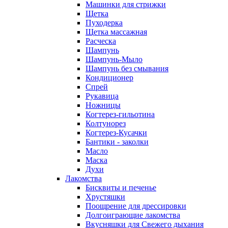
Машинки для стрижки
Щетка
Пуходерка
Щетка массажная
Расческа
Шампунь
Шампунь-Мыло
Шампунь без cмывания
Кондиционер
Спрей
Рукавица
Ножницы
Когтерез-гильотина
Колтунорез
Когтерез-Кусачки
Бантики - заколки
Масло
Маска
Духи
Лакомства
Бисквиты и печенье
Хрустяшки
Поощрение для дрессировки
Долгоиграющие лакомства
Вкусняшки для Свежего дыхания