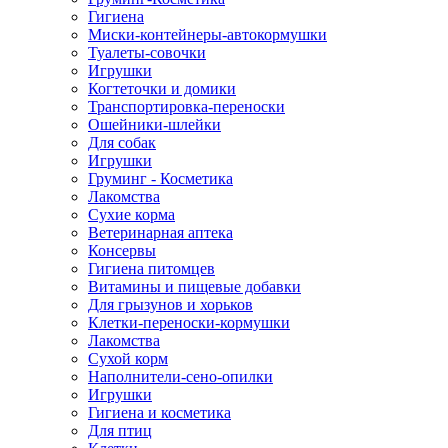
Гигиена
Миски-контейнеры-автокормушки
Туалеты-совочки
Игрушки
Когтеточки и домики
Транспортировка-переноски
Ошейники-шлейки
Для собак
Игрушки
Груминг - Косметика
Лакомства
Сухие корма
Ветеринарная аптека
Консервы
Гигиена питомцев
Витамины и пищевые добавки
Для грызунов и хорьков
Клетки-переноски-кормушки
Лакомства
Сухой корм
Наполнители-сено-опилки
Игрушки
Гигиена и косметика
Для птиц