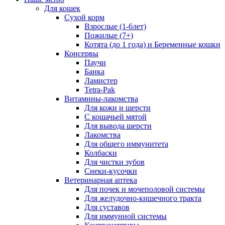
Для кошек
Сухой корм
Взрослые (1-6лет)
Пожилые (7+)
Котята (до 1 года) и Беременные кошки
Консервы
Паучи
Банка
Ламистер
Tetra-Pak
Витамины-лакомства
Для кожи и шерсти
С кошачьей мятой
Для вывода шерсти
Лакомства
Для общего иммунитета
Колбаски
Для чистки зубов
Снеки-кусочки
Ветеринарная аптека
Для почек и мочеполовой системы
Для желудочно-кишечного тракта
Для суставов
Для иммунной системы