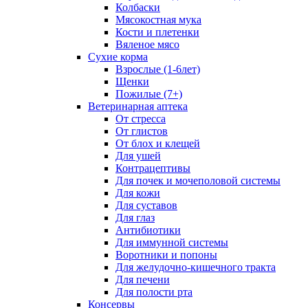
Колбаски
Мясокостная мука
Кости и плетенки
Вяленое мясо
Сухие корма
Взрослые (1-6лет)
Щенки
Пожилые (7+)
Ветеринарная аптека
От стресса
От глистов
От блох и клещей
Для ушей
Контрацептивы
Для почек и мочеполовой системы
Для кожи
Для суставов
Для глаз
Антибиотики
Для иммунной системы
Воротники и попоны
Для желудочно-кишечного тракта
Для печени
Для полости рта
Консервы