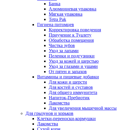
Банка
Алюминиевая упаковка
Мягкая упаковка
Tetra Pak
Гигиена питомцев
Корректировка поведения
Приучение к Туалету
Обработка помещения
Чистка зубов
Уход за лапами
Пеленки и подгузники
Уход за кожей и шерстью
Уход за глазами и ушами
От пятен и запахов
Витамины и пищевые добавки
Для кожи и шерсти
Для костей и суставов
Для общего иммунитета
Напиток-Пребиотик
Лакомства
Для увеличения мышечной массы
Для грызунов и хорьков
Клетки-переноски-кормушки
Лакомства
Сухой корм