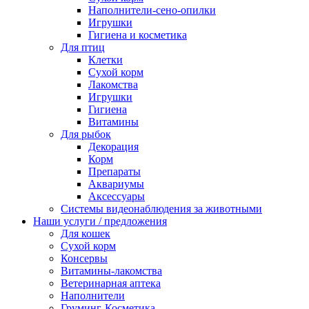
Наполнители-сено-опилки
Игрушки
Гигиена и косметика
Для птиц
Клетки
Сухой корм
Лакомства
Игрушки
Гигиена
Витамины
Для рыбок
Декорация
Корм
Препараты
Аквариумы
Аксессуары
Cистемы видеонаблюдения за животными
Наши услуги / предложения
Для кошек
Сухой корм
Консервы
Витамины-лакомства
Ветеринарная аптека
Наполнители
Груминг-Косметика