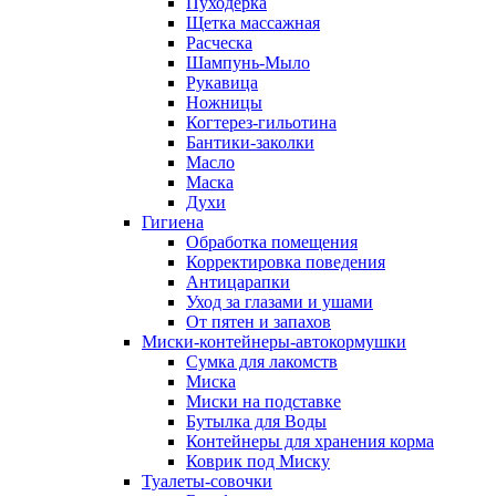
Пуходерка
Щетка массажная
Расческа
Шампунь-Мыло
Рукавица
Ножницы
Когтерез-гильотина
Бантики-заколки
Масло
Маска
Духи
Гигиена
Обработка помещения
Корректировка поведения
Антицарапки
Уход за глазами и ушами
От пятен и запахов
Миски-контейнеры-автокормушки
Сумка для лакомств
Миска
Миски на подставке
Бутылка для Воды
Контейнеры для хранения корма
Коврик под Миску
Туалеты-совочки