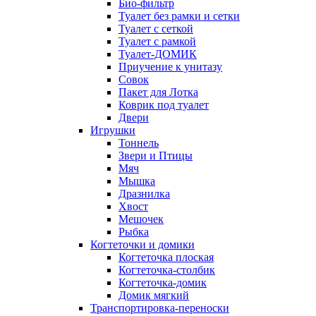
Био-фильтр
Туалет без рамки и сетки
Туалет с сеткой
Туалет с рамкой
Туалет-ДОМИК
Приучение к унитазу
Совок
Пакет для Лотка
Коврик под туалет
Двери
Игрушки
Тоннель
Звери и Птицы
Мяч
Мышка
Дразнилка
Хвост
Мешочек
Рыбка
Когтеточки и домики
Когтеточка плоская
Когтеточка-столбик
Когтеточка-домик
Домик мягкий
Транспортировка-переноски