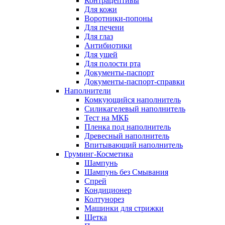
Контрацептивы
Для кожи
Воротники-попоны
Для печени
Для глаз
Антибиотики
Для ушей
Для полости рта
Документы-паспорт
Документы-паспорт-справки
Наполнители
Комкующийся наполнитель
Силикагелевый наполнитель
Тест на МКБ
Пленка под наполнитель
Древесный наполнитель
Впитывающий наполнитель
Груминг-Косметика
Шампунь
Шампунь без Смывания
Спрей
Кондиционер
Колтунорез
Машинки для стрижки
Щетка