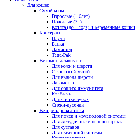
Для кошек
Сухой корм
Взрослые (1-6лет)
Пожилые (7+)
Котята (до 1 года) и Беременные кошки
Консервы
Паучи
Банка
Ламистер
Tetra-Pak
Витамины-лакомства
Для кожи и шерсти
С кошачьей мятой
Для вывода шерсти
Лакомства
Для общего иммунитета
Колбаски
Для чистки зубов
Снеки-кусочки
Ветеринарная аптека
Для почек и мочеполовой системы
Для желудочно-кишечного тракта
Для суставов
Для иммунной системы