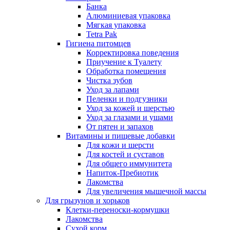
Банка
Алюминиевая упаковка
Мягкая упаковка
Tetra Pak
Гигиена питомцев
Корректировка поведения
Приучение к Туалету
Обработка помещения
Чистка зубов
Уход за лапами
Пеленки и подгузники
Уход за кожей и шерстью
Уход за глазами и ушами
От пятен и запахов
Витамины и пищевые добавки
Для кожи и шерсти
Для костей и суставов
Для общего иммунитета
Напиток-Пребиотик
Лакомства
Для увеличения мышечной массы
Для грызунов и хорьков
Клетки-переноски-кормушки
Лакомства
Сухой корм