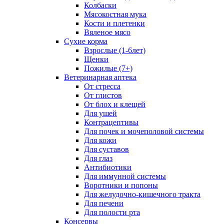
Колбаски
Мясокостная мука
Кости и плетенки
Вяленое мясо
Сухие корма
Взрослые (1-6лет)
Щенки
Пожилые (7+)
Ветеринарная аптека
От стресса
От глистов
От блох и клещей
Для ушей
Контрацептивы
Для почек и мочеполовой системы
Для кожи
Для суставов
Для глаз
Антибиотики
Для иммунной системы
Воротники и попоны
Для желудочно-кишечного тракта
Для печени
Для полости рта
Консервы