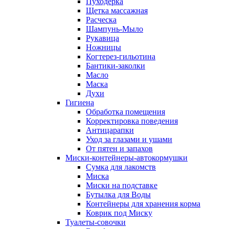
Пуходерка
Щетка массажная
Расческа
Шампунь-Мыло
Рукавица
Ножницы
Когтерез-гильотина
Бантики-заколки
Масло
Маска
Духи
Гигиена
Обработка помещения
Корректировка поведения
Антицарапки
Уход за глазами и ушами
От пятен и запахов
Миски-контейнеры-автокормушки
Сумка для лакомств
Миска
Миски на подставке
Бутылка для Воды
Контейнеры для хранения корма
Коврик под Миску
Туалеты-совочки