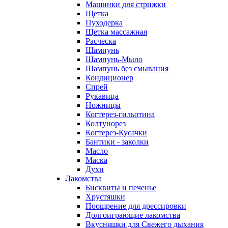
Машинки для стрижки
Щетка
Пуходерка
Щетка массажная
Расческа
Шампунь
Шампунь-Мыло
Шампунь без cмывания
Кондиционер
Спрей
Рукавица
Ножницы
Когтерез-гильотина
Колтунорез
Когтерез-Кусачки
Бантики - заколки
Масло
Маска
Духи
Лакомства
Бисквиты и печенье
Хрустяшки
Поощрение для дрессировки
Долгоиграющие лакомства
Вкусняшки для Свежего дыхания