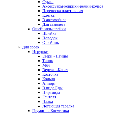
Сумка
Аксессуары-коврики-ремни-колеса
Переноска пластиковая
Клетка
В автомобиле
Для самолета
Ошейники-шлейки
Шлейка
Поводок
Ошейник
Для собак
Игрушки
Звери - Птицы
Тапок
Мяч
Веревка-Канат
Косточка
Кольцо
Аппорт
В виде Еды
Пирамида
Гантеля
Палка
Летающая тарелка
Груминг - Косметика