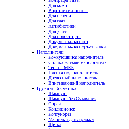
Контрацептивы
Для кожи
Воротники-попоны
Для печени
Для глаз
Антибиотики
Для ушей
Для полости рта
Документы-паспорт
Документы-паспорт-справки
Наполнители
Комкующийся наполнитель
Силикагелевый наполнитель
Тест на МКБ
Пленка под наполнитель
Древесный наполнитель
Впитывающий наполнитель
Груминг-Косметика
Шампунь
Шампунь без Смывания
Спрей
Кондиционер
Колтунорез
Машинки для стрижки
Щетка