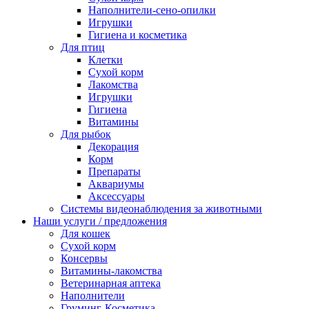
Наполнители-сено-опилки
Игрушки
Гигиена и косметика
Для птиц
Клетки
Сухой корм
Лакомства
Игрушки
Гигиена
Витамины
Для рыбок
Декорация
Корм
Препараты
Аквариумы
Аксессуары
Cистемы видеонаблюдения за животными
Наши услуги / предложения
Для кошек
Сухой корм
Консервы
Витамины-лакомства
Ветеринарная аптека
Наполнители
Груминг-Косметика