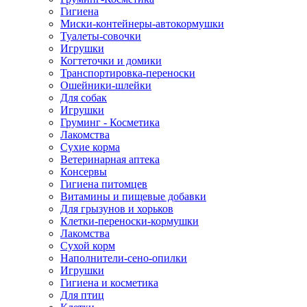
Гигиена
Миски-контейнеры-автокормушки
Туалеты-совочки
Игрушки
Когтеточки и домики
Транспортировка-переноски
Ошейники-шлейки
Для собак
Игрушки
Груминг - Косметика
Лакомства
Сухие корма
Ветеринарная аптека
Консервы
Гигиена питомцев
Витамины и пищевые добавки
Для грызунов и хорьков
Клетки-переноски-кормушки
Лакомства
Сухой корм
Наполнители-сено-опилки
Игрушки
Гигиена и косметика
Для птиц