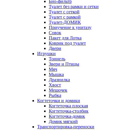
Био-фильтр
Туалет без рамки и сетки
Туалет с сеткой
Туалет с рамкой
Туалет-ДОМИК
Приучение к унитазу
Совок
Пакет для Лотка
Коврик под туалет
Двери
Игрушки
Тоннель
Звери и Птицы
Мяч
Мышка
Дразнилка
Хвост
Мешочек
Рыбка
Когтеточки и домики
Когтеточка плоская
Когтеточка-столбик
Когтеточка-домик
Домик мягкий
Транспортировка-переноски