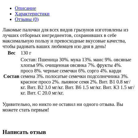
Описание
Характеристики
Отзывы
(0)
Лакомые палочки для всех видов грызунов изготовлены из
лучших отборных ингредиентов, сохранивших в себе
максимальную пользу и превосходные вкусовые качества,
чтобы радовать ваших любимцев изо дня в день!
Вес
130 г
Состав: Пшеница 30%. мука 13%. маис 9%. овсяные
хлопья 9%. очищенная овсянка 7%. фрукты 4%.
просо 8%. черные семечки 6%. сорго 4%. карди
Состав
семена 3%. полосатые семечки подсолнечника 3%.
красное просо 2%. льняное семя 2%. Вит. В1 0.8 мг/
кг. Вит. В2 3.0 мг/кг. Вит. В6 1.5 мг/кг. Вит. К3 1.5 мг/
кг. Вит. С 20.0 мг/кг.
Удивительно, но никто не оставил ни одного отзыва. Вы
можете стать первым!
Написать отзыв