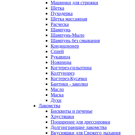
Машинки для стрижки
Щетка
Пуходерка
Щетка массажная
Расческа
Шампунь
Шампунь-Мыло
Шампунь без cмывания
Кондиционер
Спрей
Рукавица
Ножницы
Когтерез-гильотина
Колтунорез
Когтерез-Кусачки
Бантики - заколки
Масло
Маска
Духи
Лакомства
Бисквиты и печенье
Хрустяшки
Поощрение для дрессировки
Долгоиграющие лакомства
Вкусняшки для Свежего дыхания