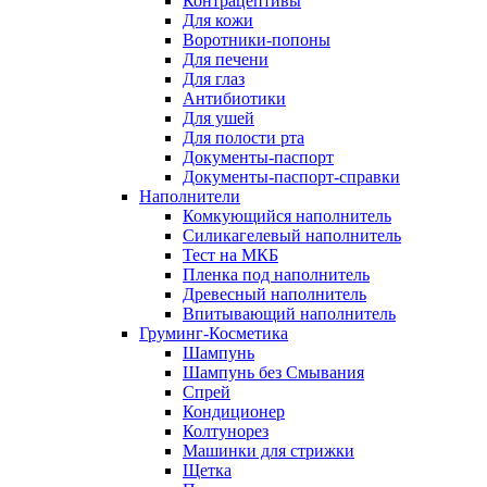
Контрацептивы
Для кожи
Воротники-попоны
Для печени
Для глаз
Антибиотики
Для ушей
Для полости рта
Документы-паспорт
Документы-паспорт-справки
Наполнители
Комкующийся наполнитель
Силикагелевый наполнитель
Тест на МКБ
Пленка под наполнитель
Древесный наполнитель
Впитывающий наполнитель
Груминг-Косметика
Шампунь
Шампунь без Смывания
Спрей
Кондиционер
Колтунорез
Машинки для стрижки
Щетка