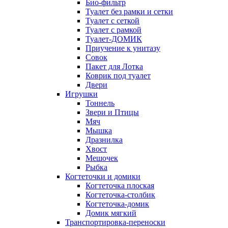
Био-фильтр
Туалет без рамки и сетки
Туалет с сеткой
Туалет с рамкой
Туалет-ДОМИК
Приучение к унитазу
Совок
Пакет для Лотка
Коврик под туалет
Двери
Игрушки
Тоннель
Звери и Птицы
Мяч
Мышка
Дразнилка
Хвост
Мешочек
Рыбка
Когтеточки и домики
Когтеточка плоская
Когтеточка-столбик
Когтеточка-домик
Домик мягкий
Транспортировка-переноски