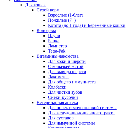
Для кошек
Сухой корм
Взрослые (1-6лет)
Пожилые (7+)
Котята (до 1 года) и Беременные кошки
Консервы
Паучи
Банка
Ламистер
Tetra-Pak
Витамины-лакомства
Для кожи и шерсти
С кошачьей мятой
Для вывода шерсти
Лакомства
Для общего иммунитета
Колбаски
Для чистки зубов
Снеки-кусочки
Ветеринарная аптека
Для почек и мочеполовой системы
Для желудочно-кишечного тракта
Для суставов
Для иммунной системы