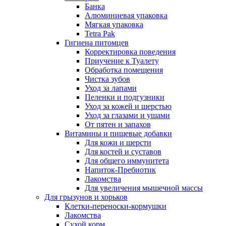
Банка
Алюминиевая упаковка
Мягкая упаковка
Tetra Pak
Гигиена питомцев
Корректировка поведения
Приучение к Туалету
Обработка помещения
Чистка зубов
Уход за лапами
Пеленки и подгузники
Уход за кожей и шерстью
Уход за глазами и ушами
От пятен и запахов
Витамины и пищевые добавки
Для кожи и шерсти
Для костей и суставов
Для общего иммунитета
Напиток-Пребиотик
Лакомства
Для увеличения мышечной массы
Для грызунов и хорьков
Клетки-переноски-кормушки
Лакомства
Сухой корм