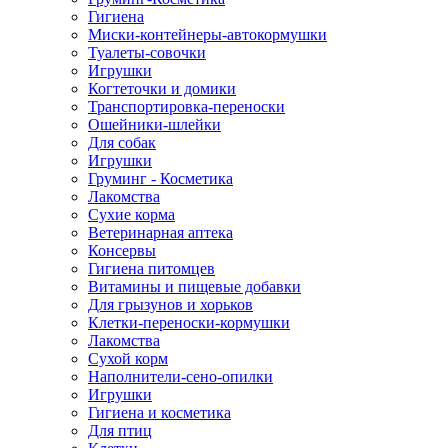
Гигиена
Миски-контейнеры-автокормушки
Туалеты-совочки
Игрушки
Когтеточки и домики
Транспортировка-переноски
Ошейники-шлейки
Для собак
Игрушки
Груминг - Косметика
Лакомства
Сухие корма
Ветеринарная аптека
Консервы
Гигиена питомцев
Витамины и пищевые добавки
Для грызунов и хорьков
Клетки-переноски-кормушки
Лакомства
Сухой корм
Наполнители-сено-опилки
Игрушки
Гигиена и косметика
Для птиц