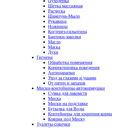
Пуходерка
Щетка массажная
Расческа
Шампунь-Мыло
Рукавица
Ножницы
Когтерез-гильотина
Бантики-заколки
Масло
Маска
Духи
Гигиена
Обработка помещения
Корректировка поведения
Антицарапки
Уход за глазами и ушами
От пятен и запахов
Миски-контейнеры-автокормушки
Сумка для лакомств
Миска
Миски на подставке
Бутылка для Воды
Контейнеры для хранения корма
Коврик под Миску
Туалеты-совочки