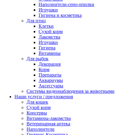
Наполнители-сено-опилки
Игрушки
Гигиена и косметика
Для птиц
Клетки
Сухой корм
Лакомства
Игрушки
Гигиена
Витамины
Для рыбок
Декорация
Корм
Препараты
Аквариумы
Аксессуары
Cистемы видеонаблюдения за животными
Наши услуги / предложения
Для кошек
Сухой корм
Консервы
Витамины-лакомства
Ветеринарная аптека
Наполнители
Груминг-Косметика