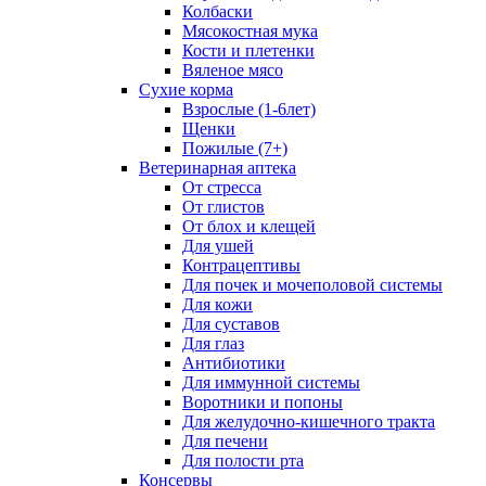
Колбаски
Мясокостная мука
Кости и плетенки
Вяленое мясо
Сухие корма
Взрослые (1-6лет)
Щенки
Пожилые (7+)
Ветеринарная аптека
От стресса
От глистов
От блох и клещей
Для ушей
Контрацептивы
Для почек и мочеполовой системы
Для кожи
Для суставов
Для глаз
Антибиотики
Для иммунной системы
Воротники и попоны
Для желудочно-кишечного тракта
Для печени
Для полости рта
Консервы