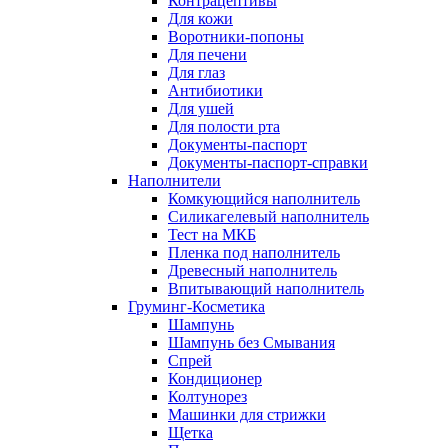
Контрацептивы
Для кожи
Воротники-попоны
Для печени
Для глаз
Антибиотики
Для ушей
Для полости рта
Документы-паспорт
Документы-паспорт-справки
Наполнители
Комкующийся наполнитель
Силикагелевый наполнитель
Тест на МКБ
Пленка под наполнитель
Древесный наполнитель
Впитывающий наполнитель
Груминг-Косметика
Шампунь
Шампунь без Смывания
Спрей
Кондиционер
Колтунорез
Машинки для стрижки
Щетка