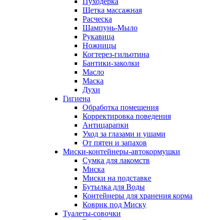
Пуходерка
Щетка массажная
Расческа
Шампунь-Мыло
Рукавица
Ножницы
Когтерез-гильотина
Бантики-заколки
Масло
Маска
Духи
Гигиена
Обработка помещения
Корректировка поведения
Антицарапки
Уход за глазами и ушами
От пятен и запахов
Миски-контейнеры-автокормушки
Сумка для лакомств
Миска
Миски на подставке
Бутылка для Воды
Контейнеры для хранения корма
Коврик под Миску
Туалеты-совочки