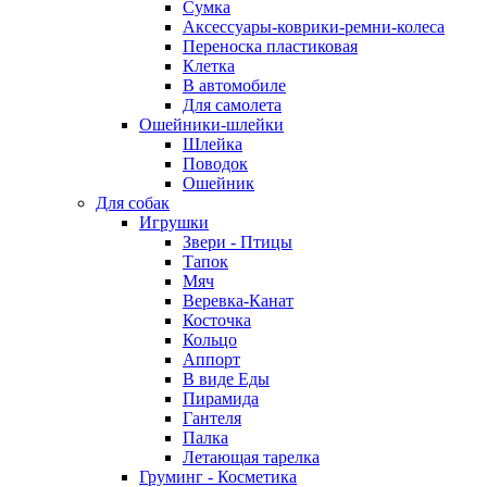
Сумка
Аксессуары-коврики-ремни-колеса
Переноска пластиковая
Клетка
В автомобиле
Для самолета
Ошейники-шлейки
Шлейка
Поводок
Ошейник
Для собак
Игрушки
Звери - Птицы
Тапок
Мяч
Веревка-Канат
Косточка
Кольцо
Аппорт
В виде Еды
Пирамида
Гантеля
Палка
Летающая тарелка
Груминг - Косметика