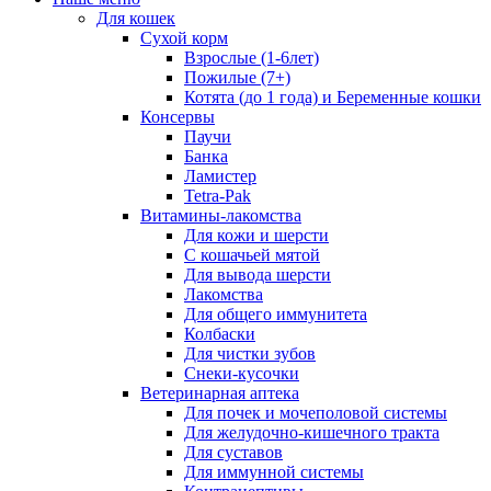
Для кошек
Сухой корм
Взрослые (1-6лет)
Пожилые (7+)
Котята (до 1 года) и Беременные кошки
Консервы
Паучи
Банка
Ламистер
Tetra-Pak
Витамины-лакомства
Для кожи и шерсти
С кошачьей мятой
Для вывода шерсти
Лакомства
Для общего иммунитета
Колбаски
Для чистки зубов
Снеки-кусочки
Ветеринарная аптека
Для почек и мочеполовой системы
Для желудочно-кишечного тракта
Для суставов
Для иммунной системы