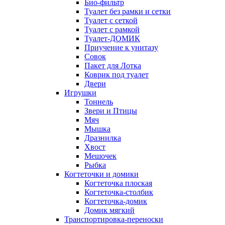
Био-фильтр
Туалет без рамки и сетки
Туалет с сеткой
Туалет с рамкой
Туалет-ДОМИК
Приучение к унитазу
Совок
Пакет для Лотка
Коврик под туалет
Двери
Игрушки
Тоннель
Звери и Птицы
Мяч
Мышка
Дразнилка
Хвост
Мешочек
Рыбка
Когтеточки и домики
Когтеточка плоская
Когтеточка-столбик
Когтеточка-домик
Домик мягкий
Транспортировка-переноски