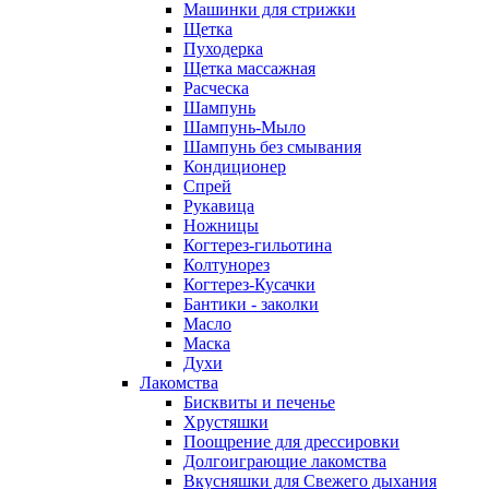
Машинки для стрижки
Щетка
Пуходерка
Щетка массажная
Расческа
Шампунь
Шампунь-Мыло
Шампунь без cмывания
Кондиционер
Спрей
Рукавица
Ножницы
Когтерез-гильотина
Колтунорез
Когтерез-Кусачки
Бантики - заколки
Масло
Маска
Духи
Лакомства
Бисквиты и печенье
Хрустяшки
Поощрение для дрессировки
Долгоиграющие лакомства
Вкусняшки для Свежего дыхания