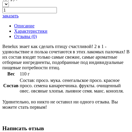
заказать
Описание
Характеристики
Отзывы
(0)
Benelux знает как сделать птицу счастливой! 2 в 1 -
удовольствие и польза сочетаются в этих лакомых палочках! В
их состав входят только самые свежие, самые ароматные
отборные ингредиенты, подобранные под индивидуальные
пищевые потребности птиц.
Вес
110 г
Состав: просо. мука. сенегальское просо. красное
Состав
просо. семена канареечника. фрукты. очищенный
овес. овсяные хлопья. льняное семя. маис. конопля.
Удивительно, но никто не оставил ни одного отзыва. Вы
можете стать первым!
Написать отзыв