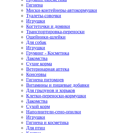
Гигиена
Миски-контейнеры-автокормушки
Туалеты-совочки
Игрушки
Когтеточки и домики
Транспортировка-переноски
Ошейники-шлейки
Для собак
Игрушки
Груминг - Косметика
Лакомства
Сухие корма
Ветеринарная аптека
Консервы
Гигиена питомцев
Витамины и пищевые добавки
Для грызунов и хорьков
Клетки-переноски-кормушки
Лакомства
Сухой корм
Наполнители-сено-опилки
Игрушки
Гигиена и косметика
Для птиц