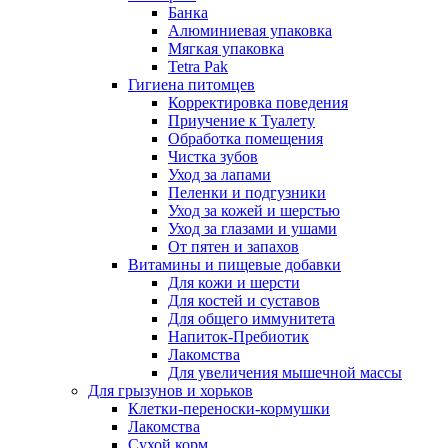
Банка
Алюминиевая упаковка
Мягкая упаковка
Tetra Pak
Гигиена питомцев
Корректировка поведения
Приучение к Туалету
Обработка помещения
Чистка зубов
Уход за лапами
Пеленки и подгузники
Уход за кожей и шерстью
Уход за глазами и ушами
От пятен и запахов
Витамины и пищевые добавки
Для кожи и шерсти
Для костей и суставов
Для общего иммунитета
Напиток-Пребиотик
Лакомства
Для увеличения мышечной массы
Для грызунов и хорьков
Клетки-переноски-кормушки
Лакомства
Сухой корм