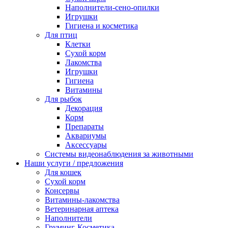
Наполнители-сено-опилки
Игрушки
Гигиена и косметика
Для птиц
Клетки
Сухой корм
Лакомства
Игрушки
Гигиена
Витамины
Для рыбок
Декорация
Корм
Препараты
Аквариумы
Аксессуары
Cистемы видеонаблюдения за животными
Наши услуги / предложения
Для кошек
Сухой корм
Консервы
Витамины-лакомства
Ветеринарная аптека
Наполнители
Груминг-Косметика