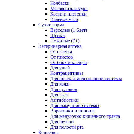
Колбаски
Мясокостная мука
Кости и плетенки
Вяленое мясо
Сухие корма
Взрослые (1-6лет)
Щенки
Пожилые (7+)
Ветеринарная аптека
От стресса
От глистов
От блох и клещей
Для ушей
Контрацептивы
Для почек и мочеполовой системы
Для кожи
Для суставов
Для глаз
Антибиотики
Для иммунной системы
Воротники и попоны
Для желудочно-кишечного тракта
Для печени
Для полости рта
Консервы