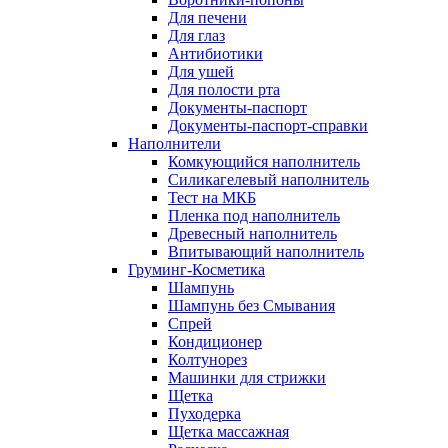
Для печени
Для глаз
Антибиотики
Для ушей
Для полости рта
Документы-паспорт
Документы-паспорт-справки
Наполнители
Комкующийся наполнитель
Силикагелевый наполнитель
Тест на МКБ
Пленка под наполнитель
Древесный наполнитель
Впитывающий наполнитель
Груминг-Косметика
Шампунь
Шампунь без Смывания
Спрей
Кондиционер
Колтунорез
Машинки для стрижки
Щетка
Пуходерка
Щетка массажная