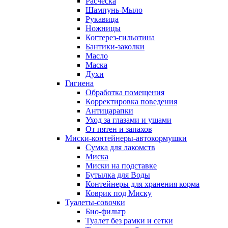
Расческа
Шампунь-Мыло
Рукавица
Ножницы
Когтерез-гильотина
Бантики-заколки
Масло
Маска
Духи
Гигиена
Обработка помещения
Корректировка поведения
Антицарапки
Уход за глазами и ушами
От пятен и запахов
Миски-контейнеры-автокормушки
Сумка для лакомств
Миска
Миски на подставке
Бутылка для Воды
Контейнеры для хранения корма
Коврик под Миску
Туалеты-совочки
Био-фильтр
Туалет без рамки и сетки