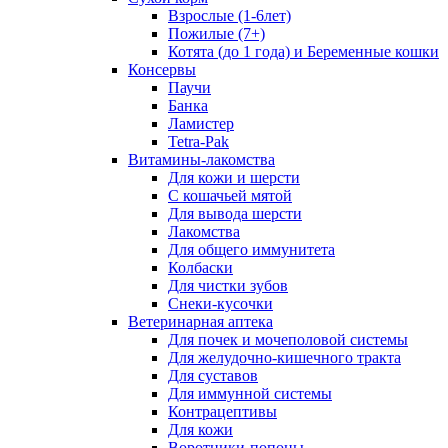
Взрослые (1-6лет)
Пожилые (7+)
Котята (до 1 года) и Беременные кошки
Консервы
Паучи
Банка
Ламистер
Tetra-Pak
Витамины-лакомства
Для кожи и шерсти
С кошачьей мятой
Для вывода шерсти
Лакомства
Для общего иммунитета
Колбаски
Для чистки зубов
Снеки-кусочки
Ветеринарная аптека
Для почек и мочеполовой системы
Для желудочно-кишечного тракта
Для суставов
Для иммунной системы
Контрацептивы
Для кожи
Воротники-попоны