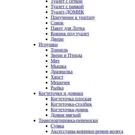
Туалет с сеткой
Туалет с рамкой
Туалет-ДОМИК
Приучение к унитазу
Совок
Пакет для Лотка
Коврик под туалет
Двери
Игрушки
Тоннель
Звери и Птицы
Мяч
Мышка
Дразнилка
Хвост
Мешочек
Рыбка
Когтеточки и домики
Когтеточка плоская
Когтеточка-столбик
Когтеточка-домик
Домик мягкий
Транспортировка-переноски
Сумка
Аксессуары-коврики-ремни-колеса