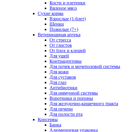
Кости и плетенки
Вяленое мясо
Сухие корма
Взрослые (1-6лет)
Щенки
Пожилые (7+)
Ветеринарная аптека
От стресса
От глистов
От блох и клещей
Для ушей
Контрацептивы
Для почек и мочеполовой системы
Для кожи
Для суставов
Для глаз
Антибиотики
Для иммунной системы
Воротники и попоны
Для желудочно-кишечного тракта
Для печени
Для полости рта
Консервы
Банка
Алюминиевая упаковка