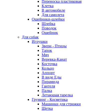
Переноска пластиковая
Клетка
В автомобиле
Для самолета
Ошейники-шлейки
Шлейка
Поводок
Ошейник
Для собак
Игрушки
Звери - Птицы
Тапок
Мяч
Веревка-Канат
Косточка
Кольцо
Аппорт
В виде Еды
Пирамида
Гантеля
Палка
Летающая тарелка
Груминг - Косметика
Машинки для стрижки
Щетка