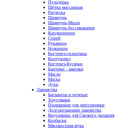
Пуходерка
Щетка массажная
Расческа
Шампунь
Шампунь-Мыло
Шампунь без cмывания
Кондиционер
Спрей
Рукавица
Ножницы
Когтерез-гильотина
Колтунорез
Когтерез-Кусачки
Бантики - заколки
Масло
Маска
Духи
Лакомства
Бисквиты и печенье
Хрустяшки
Поощрение для дрессировки
Долгоиграющие лакомства
Вкусняшки для Свежего дыхания
Колбаски
Мясокостная мука