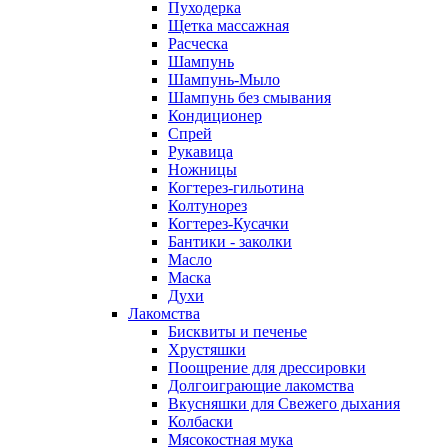
Пуходерка
Щетка массажная
Расческа
Шампунь
Шампунь-Мыло
Шампунь без cмывания
Кондиционер
Спрей
Рукавица
Ножницы
Когтерез-гильотина
Колтунорез
Когтерез-Кусачки
Бантики - заколки
Масло
Маска
Духи
Лакомства
Бисквиты и печенье
Хрустяшки
Поощрение для дрессировки
Долгоиграющие лакомства
Вкусняшки для Свежего дыхания
Колбаски
Мясокостная мука