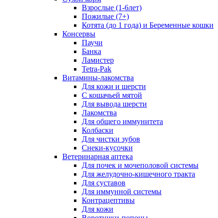
Взрослые (1-6лет)
Пожилые (7+)
Котята (до 1 года) и Беременные кошки
Консервы
Паучи
Банка
Ламистер
Tetra-Pak
Витамины-лакомства
Для кожи и шерсти
С кошачьей мятой
Для вывода шерсти
Лакомства
Для общего иммунитета
Колбаски
Для чистки зубов
Снеки-кусочки
Ветеринарная аптека
Для почек и мочеполовой системы
Для желудочно-кишечного тракта
Для суставов
Для иммунной системы
Контрацептивы
Для кожи
Воротники-попоны