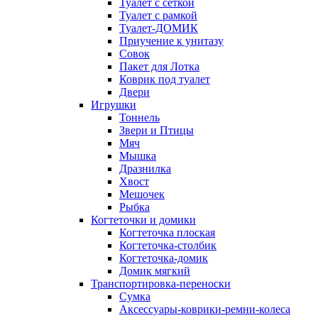
Туалет с сеткой
Туалет с рамкой
Туалет-ДОМИК
Приучение к унитазу
Совок
Пакет для Лотка
Коврик под туалет
Двери
Игрушки
Тоннель
Звери и Птицы
Мяч
Мышка
Дразнилка
Хвост
Мешочек
Рыбка
Когтеточки и домики
Когтеточка плоская
Когтеточка-столбик
Когтеточка-домик
Домик мягкий
Транспортировка-переноски
Сумка
Аксессуары-коврики-ремни-колеса