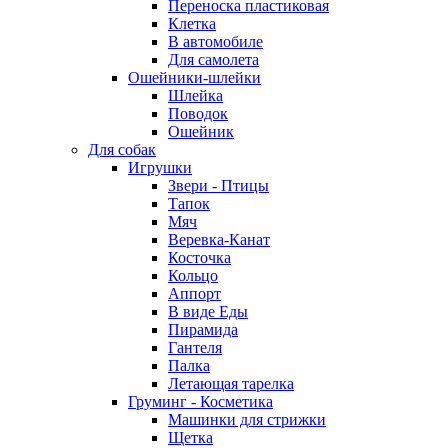
Переноска пластиковая
Клетка
В автомобиле
Для самолета
Ошейники-шлейки
Шлейка
Поводок
Ошейник
Для собак
Игрушки
Звери - Птицы
Тапок
Мяч
Веревка-Канат
Косточка
Кольцо
Аппорт
В виде Еды
Пирамида
Гантеля
Палка
Летающая тарелка
Груминг - Косметика
Машинки для стрижки
Щетка