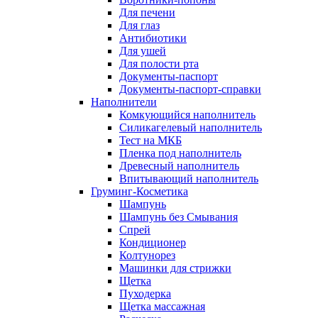
Для печени
Для глаз
Антибиотики
Для ушей
Для полости рта
Документы-паспорт
Документы-паспорт-справки
Наполнители
Комкующийся наполнитель
Силикагелевый наполнитель
Тест на МКБ
Пленка под наполнитель
Древесный наполнитель
Впитывающий наполнитель
Груминг-Косметика
Шампунь
Шампунь без Смывания
Спрей
Кондиционер
Колтунорез
Машинки для стрижки
Щетка
Пуходерка
Щетка массажная