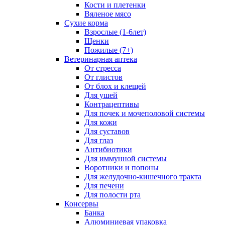
Кости и плетенки
Вяленое мясо
Сухие корма
Взрослые (1-6лет)
Щенки
Пожилые (7+)
Ветеринарная аптека
От стресса
От глистов
От блох и клещей
Для ушей
Контрацептивы
Для почек и мочеполовой системы
Для кожи
Для суставов
Для глаз
Антибиотики
Для иммунной системы
Воротники и попоны
Для желудочно-кишечного тракта
Для печени
Для полости рта
Консервы
Банка
Алюминиевая упаковка