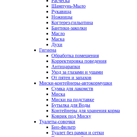
Расческа
Шампунь-Мыло
Рукавица
Ножницы
Когтерез-гильотина
Бантики-заколки
Масло
Маска
Духи
Гигиена
Обработка помещения
Корректировка поведения
Антицарапки
Уход за глазами и ушами
От пятен и запахов
Миски-контейнеры-автокормушки
Сумка для лакомств
Миска
Миски на подставке
Бутылка для Воды
Контейнеры для хранения корма
Коврик под Миску
Туалеты-совочки
Био-фильтр
Туалет без рамки и сетки