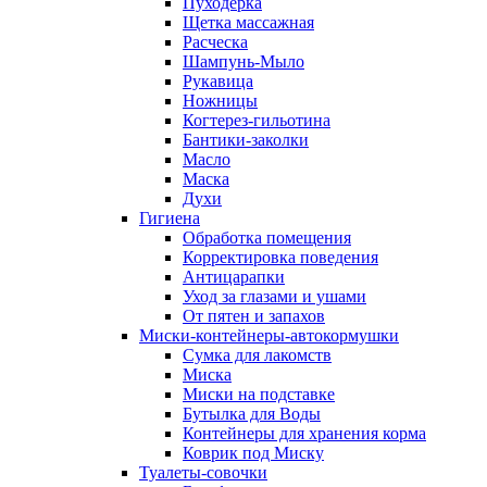
Пуходерка
Щетка массажная
Расческа
Шампунь-Мыло
Рукавица
Ножницы
Когтерез-гильотина
Бантики-заколки
Масло
Маска
Духи
Гигиена
Обработка помещения
Корректировка поведения
Антицарапки
Уход за глазами и ушами
От пятен и запахов
Миски-контейнеры-автокормушки
Сумка для лакомств
Миска
Миски на подставке
Бутылка для Воды
Контейнеры для хранения корма
Коврик под Миску
Туалеты-совочки