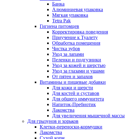
Банка
Алюминиевая упаковка
Мягкая упаковка
Tetra Pak
Гигиена питомцев
Корректировка поведения
Приучение к Туалету
Обработка помещения
Чистка зубов
Уход за лапами
Пеленки и подгузники
Уход за кожей и шерстью
Уход за глазами и ушами
От пятен и запахов
Витамины и пищевые добавки
Для кожи и шерсти
Для костей и суставов
Для общего иммунитета
Напиток-Пребиотик
Лакомства
Для увеличения мышечной массы
Для грызунов и хорьков
Клетки-переноски-кормушки
Лакомства
Сухой корм