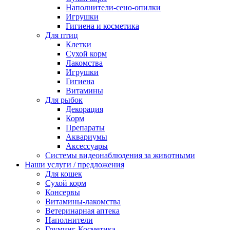
Наполнители-сено-опилки
Игрушки
Гигиена и косметика
Для птиц
Клетки
Сухой корм
Лакомства
Игрушки
Гигиена
Витамины
Для рыбок
Декорация
Корм
Препараты
Аквариумы
Аксессуары
Cистемы видеонаблюдения за животными
Наши услуги / предложения
Для кошек
Сухой корм
Консервы
Витамины-лакомства
Ветеринарная аптека
Наполнители
Груминг-Косметика