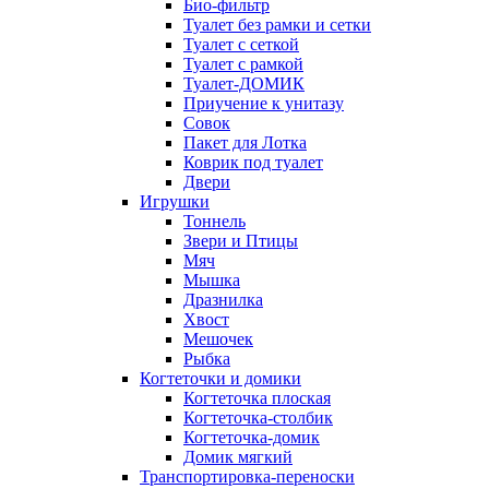
Био-фильтр
Туалет без рамки и сетки
Туалет с сеткой
Туалет с рамкой
Туалет-ДОМИК
Приучение к унитазу
Совок
Пакет для Лотка
Коврик под туалет
Двери
Игрушки
Тоннель
Звери и Птицы
Мяч
Мышка
Дразнилка
Хвост
Мешочек
Рыбка
Когтеточки и домики
Когтеточка плоская
Когтеточка-столбик
Когтеточка-домик
Домик мягкий
Транспортировка-переноски