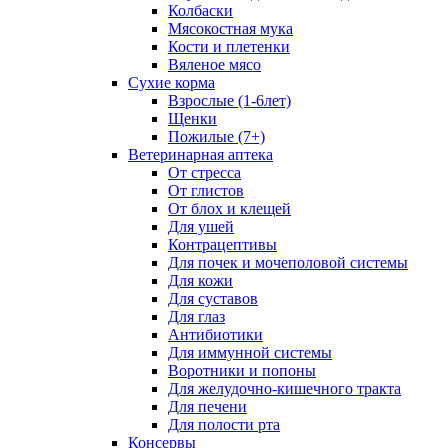
Колбаски
Мясокостная мука
Кости и плетенки
Вяленое мясо
Сухие корма
Взрослые (1-6лет)
Щенки
Пожилые (7+)
Ветеринарная аптека
От стресса
От глистов
От блох и клещей
Для ушей
Контрацептивы
Для почек и мочеполовой системы
Для кожи
Для суставов
Для глаз
Антибиотики
Для иммунной системы
Воротники и попоны
Для желудочно-кишечного тракта
Для печени
Для полости рта
Консервы