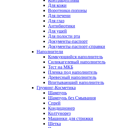
Контрацептивы
Для кожи
Воротники-попоны
Для печени
Для глаз
Антибиотики
Для ушей
Для полости рта
Документы-паспорт
Документы-паспорт-справки
Наполнители
Комкующийся наполнитель
Силикагелевый наполнитель
Тест на МКБ
Пленка под наполнитель
Древесный наполнитель
Впитывающий наполнитель
Груминг-Косметика
Шампунь
Шампунь без Смывания
Спрей
Кондиционер
Колтунорез
Машинки для стрижки
Щетка