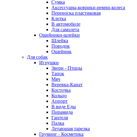
Сумка
Аксессуары-коврики-ремни-колеса
Переноска пластиковая
Клетка
В автомобиле
Для самолета
Ошейники-шлейки
Шлейка
Поводок
Ошейник
Для собак
Игрушки
Звери - Птицы
Тапок
Мяч
Веревка-Канат
Косточка
Кольцо
Аппорт
В виде Еды
Пирамида
Гантеля
Палка
Летающая тарелка
Груминг - Косметика