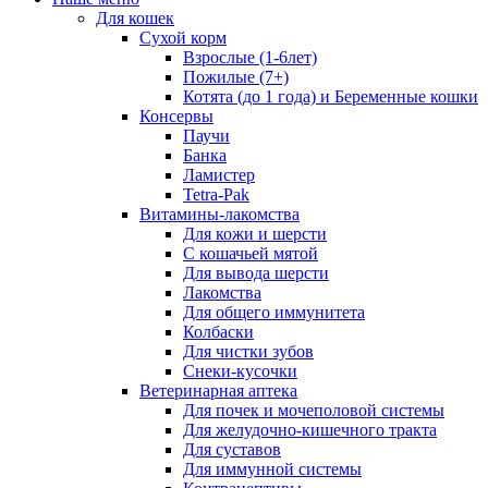
Для кошек
Сухой корм
Взрослые (1-6лет)
Пожилые (7+)
Котята (до 1 года) и Беременные кошки
Консервы
Паучи
Банка
Ламистер
Tetra-Pak
Витамины-лакомства
Для кожи и шерсти
С кошачьей мятой
Для вывода шерсти
Лакомства
Для общего иммунитета
Колбаски
Для чистки зубов
Снеки-кусочки
Ветеринарная аптека
Для почек и мочеполовой системы
Для желудочно-кишечного тракта
Для суставов
Для иммунной системы