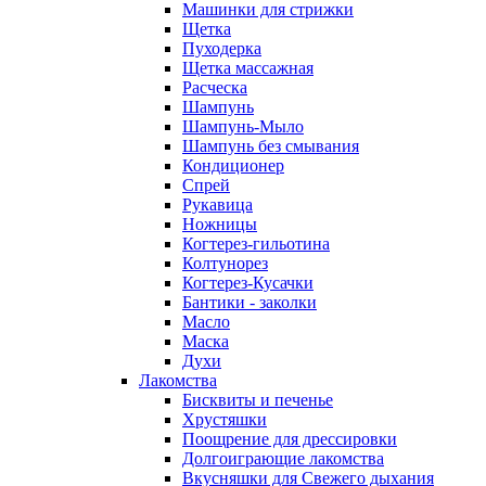
Машинки для стрижки
Щетка
Пуходерка
Щетка массажная
Расческа
Шампунь
Шампунь-Мыло
Шампунь без cмывания
Кондиционер
Спрей
Рукавица
Ножницы
Когтерез-гильотина
Колтунорез
Когтерез-Кусачки
Бантики - заколки
Масло
Маска
Духи
Лакомства
Бисквиты и печенье
Хрустяшки
Поощрение для дрессировки
Долгоиграющие лакомства
Вкусняшки для Свежего дыхания