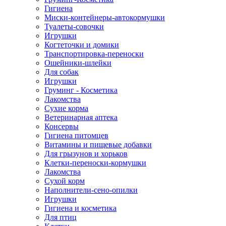
Гигиена
Миски-контейнеры-автокормушки
Туалеты-совочки
Игрушки
Когтеточки и домики
Транспортировка-переноски
Ошейники-шлейки
Для собак
Игрушки
Груминг - Косметика
Лакомства
Сухие корма
Ветеринарная аптека
Консервы
Гигиена питомцев
Витамины и пищевые добавки
Для грызунов и хорьков
Клетки-переноски-кормушки
Лакомства
Сухой корм
Наполнители-сено-опилки
Игрушки
Гигиена и косметика
Для птиц