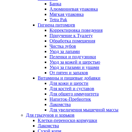
Банка
Алюминиевая упаковка
Мягкая упаковка
Tetra Pak
Гигиена питомцев
Корректировка поведения
Приучение к Туалету
Обработка помещения
Чистка зубов
Уход за лапами
Пеленки и подгузники
Уход за кожей и шерстью
Уход за глазами и ушами
От пятен и запахов
Витамины и пищевые добавки
Для кожи и шерсти
Для костей и суставов
Для общего иммунитета
Напиток-Пребиотик
Лакомства
Для увеличения мышечной массы
Для грызунов и хорьков
Клетки-переноски-кормушки
Лакомства
Сухой корм