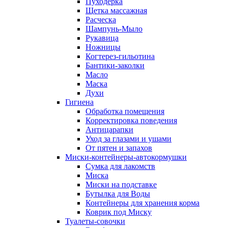
Пуходерка
Щетка массажная
Расческа
Шампунь-Мыло
Рукавица
Ножницы
Когтерез-гильотина
Бантики-заколки
Масло
Маска
Духи
Гигиена
Обработка помещения
Корректировка поведения
Антицарапки
Уход за глазами и ушами
От пятен и запахов
Миски-контейнеры-автокормушки
Сумка для лакомств
Миска
Миски на подставке
Бутылка для Воды
Контейнеры для хранения корма
Коврик под Миску
Туалеты-совочки