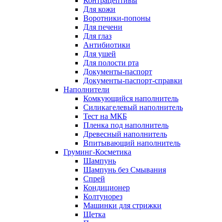
Контрацептивы
Для кожи
Воротники-попоны
Для печени
Для глаз
Антибиотики
Для ушей
Для полости рта
Документы-паспорт
Документы-паспорт-справки
Наполнители
Комкующийся наполнитель
Силикагелевый наполнитель
Тест на МКБ
Пленка под наполнитель
Древесный наполнитель
Впитывающий наполнитель
Груминг-Косметика
Шампунь
Шампунь без Смывания
Спрей
Кондиционер
Колтунорез
Машинки для стрижки
Щетка