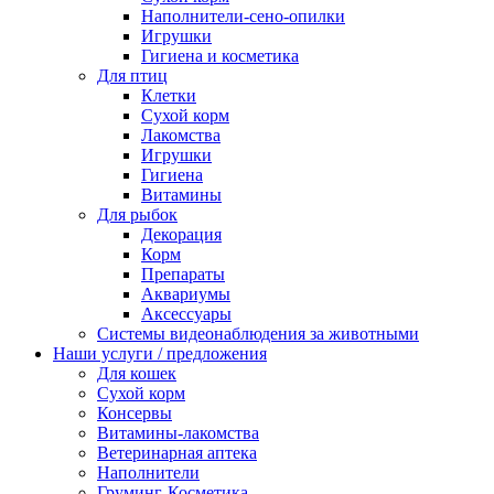
Наполнители-сено-опилки
Игрушки
Гигиена и косметика
Для птиц
Клетки
Сухой корм
Лакомства
Игрушки
Гигиена
Витамины
Для рыбок
Декорация
Корм
Препараты
Аквариумы
Аксессуары
Cистемы видеонаблюдения за животными
Наши услуги / предложения
Для кошек
Сухой корм
Консервы
Витамины-лакомства
Ветеринарная аптека
Наполнители
Груминг-Косметика