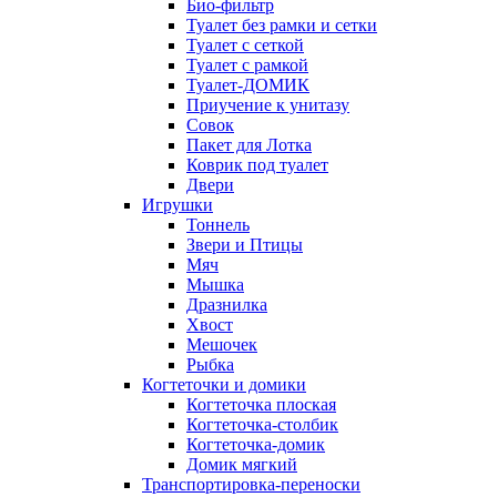
Био-фильтр
Туалет без рамки и сетки
Туалет с сеткой
Туалет с рамкой
Туалет-ДОМИК
Приучение к унитазу
Совок
Пакет для Лотка
Коврик под туалет
Двери
Игрушки
Тоннель
Звери и Птицы
Мяч
Мышка
Дразнилка
Хвост
Мешочек
Рыбка
Когтеточки и домики
Когтеточка плоская
Когтеточка-столбик
Когтеточка-домик
Домик мягкий
Транспортировка-переноски