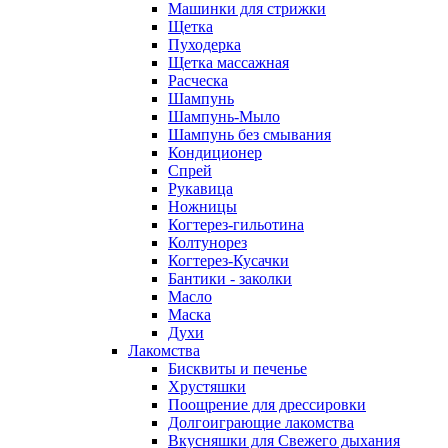
Машинки для стрижки
Щетка
Пуходерка
Щетка массажная
Расческа
Шампунь
Шампунь-Мыло
Шампунь без cмывания
Кондиционер
Спрей
Рукавица
Ножницы
Когтерез-гильотина
Колтунорез
Когтерез-Кусачки
Бантики - заколки
Масло
Маска
Духи
Лакомства
Бисквиты и печенье
Хрустяшки
Поощрение для дрессировки
Долгоиграющие лакомства
Вкусняшки для Свежего дыхания