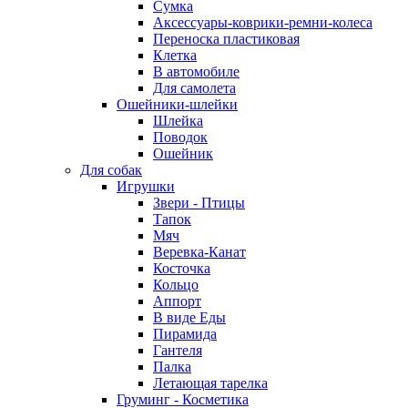
Сумка
Аксессуары-коврики-ремни-колеса
Переноска пластиковая
Клетка
В автомобиле
Для самолета
Ошейники-шлейки
Шлейка
Поводок
Ошейник
Для собак
Игрушки
Звери - Птицы
Тапок
Мяч
Веревка-Канат
Косточка
Кольцо
Аппорт
В виде Еды
Пирамида
Гантеля
Палка
Летающая тарелка
Груминг - Косметика