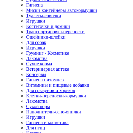
Гигиена
Миски-контейнеры-автокормушки
Туалеты-совочки
Игрушки
Когтеточки и домики
Транспортировка-переноски
Ошейники-шлейки
Для собак
Игрушки
Груминг - Косметика
Лакомства
Сухие корма
Ветеринарная аптека
Консервы
Гигиена питомцев
Витамины и пищевые добавки
Для грызунов и хорьков
Клетки-переноски-кормушки
Лакомства
Сухой корм
Наполнители-сено-опилки
Игрушки
Гигиена и косметика
Для птиц