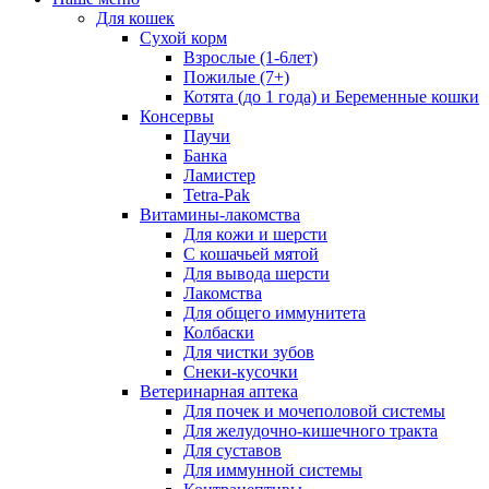
Для кошек
Сухой корм
Взрослые (1-6лет)
Пожилые (7+)
Котята (до 1 года) и Беременные кошки
Консервы
Паучи
Банка
Ламистер
Tetra-Pak
Витамины-лакомства
Для кожи и шерсти
С кошачьей мятой
Для вывода шерсти
Лакомства
Для общего иммунитета
Колбаски
Для чистки зубов
Снеки-кусочки
Ветеринарная аптека
Для почек и мочеполовой системы
Для желудочно-кишечного тракта
Для суставов
Для иммунной системы