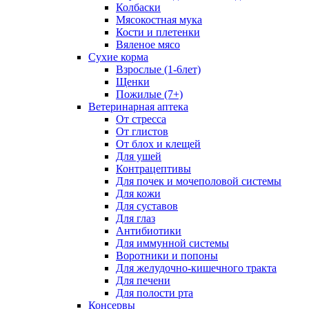
Колбаски
Мясокостная мука
Кости и плетенки
Вяленое мясо
Сухие корма
Взрослые (1-6лет)
Щенки
Пожилые (7+)
Ветеринарная аптека
От стресса
От глистов
От блох и клещей
Для ушей
Контрацептивы
Для почек и мочеполовой системы
Для кожи
Для суставов
Для глаз
Антибиотики
Для иммунной системы
Воротники и попоны
Для желудочно-кишечного тракта
Для печени
Для полости рта
Консервы