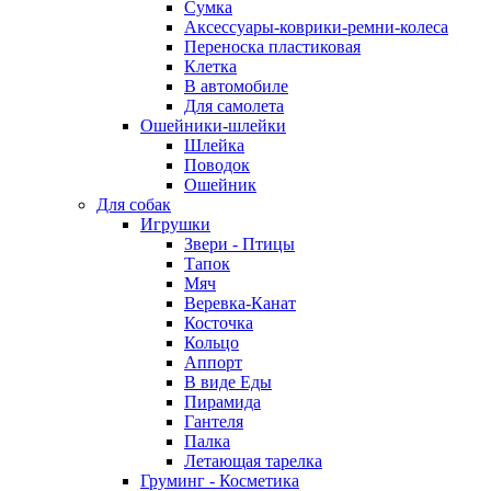
Сумка
Аксессуары-коврики-ремни-колеса
Переноска пластиковая
Клетка
В автомобиле
Для самолета
Ошейники-шлейки
Шлейка
Поводок
Ошейник
Для собак
Игрушки
Звери - Птицы
Тапок
Мяч
Веревка-Канат
Косточка
Кольцо
Аппорт
В виде Еды
Пирамида
Гантеля
Палка
Летающая тарелка
Груминг - Косметика