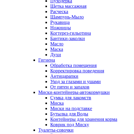
Пуходерка
Щетка массажная
Расческа
Шампунь-Мыло
Рукавица
Ножницы
Когтерез-гильотина
Бантики-заколки
Масло
Маска
Духи
Гигиена
Обработка помещения
Корректировка поведения
Антицарапки
Уход за глазами и ушами
От пятен и запахов
Миски-контейнеры-автокормушки
Сумка для лакомств
Миска
Миски на подставке
Бутылка для Воды
Контейнеры для хранения корма
Коврик под Миску
Туалеты-совочки