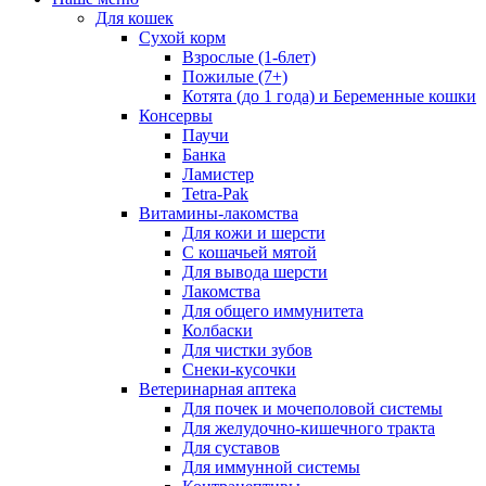
Для кошек
Сухой корм
Взрослые (1-6лет)
Пожилые (7+)
Котята (до 1 года) и Беременные кошки
Консервы
Паучи
Банка
Ламистер
Tetra-Pak
Витамины-лакомства
Для кожи и шерсти
С кошачьей мятой
Для вывода шерсти
Лакомства
Для общего иммунитета
Колбаски
Для чистки зубов
Снеки-кусочки
Ветеринарная аптека
Для почек и мочеполовой системы
Для желудочно-кишечного тракта
Для суставов
Для иммунной системы