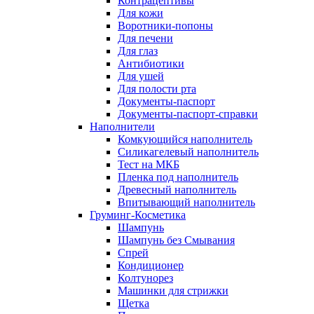
Контрацептивы
Для кожи
Воротники-попоны
Для печени
Для глаз
Антибиотики
Для ушей
Для полости рта
Документы-паспорт
Документы-паспорт-справки
Наполнители
Комкующийся наполнитель
Силикагелевый наполнитель
Тест на МКБ
Пленка под наполнитель
Древесный наполнитель
Впитывающий наполнитель
Груминг-Косметика
Шампунь
Шампунь без Смывания
Спрей
Кондиционер
Колтунорез
Машинки для стрижки
Щетка