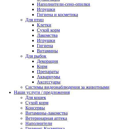
Наполнители-сено-опилки
Игрушки
Гигиена и косметика
Для птиц
Клетки
Сухой корм
Лакомства
Игрушки
Гигиена
Витамины
Для рыбок
Декорация
Корм
Препараты
Аквариумы
Аксессуары
Cистемы видеонаблюдения за животными
Наши услуги / предложения
Для кошек
Сухой корм
Консервы
Витамины-лакомства
Ветеринарная аптека
Наполнители
Груминг-Косметика