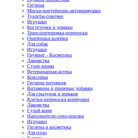
Гигиена
Миски-контейнеры-автокормушки
Туалеты-совочки
Игрушки
Когтеточки и домики
Транспортировка-переноски
Ошейники-шлейки
Для собак
Игрушки
Груминг - Косметика
Лакомства
Сухие корма
Ветеринарная аптека
Консервы
Гигиена питомцев
Витамины и пищевые добавки
Для грызунов и хорьков
Клетки-переноски-кормушки
Лакомства
Сухой корм
Наполнители-сено-опилки
Игрушки
Гигиена и косметика
Для птиц