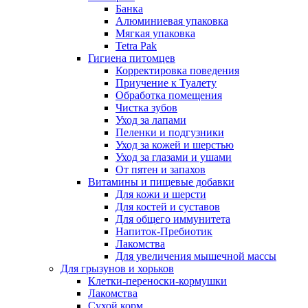
Банка
Алюминиевая упаковка
Мягкая упаковка
Tetra Pak
Гигиена питомцев
Корректировка поведения
Приучение к Туалету
Обработка помещения
Чистка зубов
Уход за лапами
Пеленки и подгузники
Уход за кожей и шерстью
Уход за глазами и ушами
От пятен и запахов
Витамины и пищевые добавки
Для кожи и шерсти
Для костей и суставов
Для общего иммунитета
Напиток-Пребиотик
Лакомства
Для увеличения мышечной массы
Для грызунов и хорьков
Клетки-переноски-кормушки
Лакомства
Сухой корм