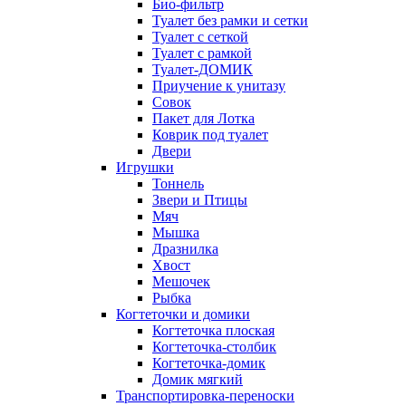
Био-фильтр
Туалет без рамки и сетки
Туалет с сеткой
Туалет с рамкой
Туалет-ДОМИК
Приучение к унитазу
Совок
Пакет для Лотка
Коврик под туалет
Двери
Игрушки
Тоннель
Звери и Птицы
Мяч
Мышка
Дразнилка
Хвост
Мешочек
Рыбка
Когтеточки и домики
Когтеточка плоская
Когтеточка-столбик
Когтеточка-домик
Домик мягкий
Транспортировка-переноски