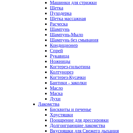
Машинки для стрижки
Щетка
Пуходерка
Щетка массажная
Расческа
Шампунь
Шампунь-Мыло
Шампунь без cмывания
Кондиционер
Спрей
Рукавица
Ножницы
Когтерез-гильотина
Колтунорез
Когтерез-Кусачки
Бантики - заколки
Масло
Маска
Духи
Лакомства
Бисквиты и печенье
Хрустяшки
Поощрение для дрессировки
Долгоиграющие лакомства
Вкусняшки для Свежего дыхания