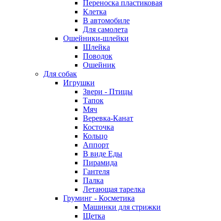
Переноска пластиковая
Клетка
В автомобиле
Для самолета
Ошейники-шлейки
Шлейка
Поводок
Ошейник
Для собак
Игрушки
Звери - Птицы
Тапок
Мяч
Веревка-Канат
Косточка
Кольцо
Аппорт
В виде Еды
Пирамида
Гантеля
Палка
Летающая тарелка
Груминг - Косметика
Машинки для стрижки
Щетка