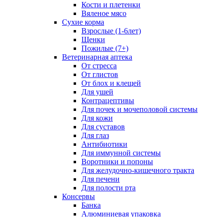
Кости и плетенки
Вяленое мясо
Сухие корма
Взрослые (1-6лет)
Щенки
Пожилые (7+)
Ветеринарная аптека
От стресса
От глистов
От блох и клещей
Для ушей
Контрацептивы
Для почек и мочеполовой системы
Для кожи
Для суставов
Для глаз
Антибиотики
Для иммунной системы
Воротники и попоны
Для желудочно-кишечного тракта
Для печени
Для полости рта
Консервы
Банка
Алюминиевая упаковка