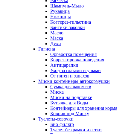
Расческа
Шампунь-Мыло
Рукавица
Ножницы
Когтерез-гильотина
Бантики-заколки
Масло
Маска
Духи
Гигиена
Обработка помещения
Корректировка поведения
Антицарапки
Уход за глазами и ушами
От пятен и запахов
Миски-контейнеры-автокормушки
Сумка для лакомств
Миска
Миски на подставке
Бутылка для Воды
Контейнеры для хранения корма
Коврик под Миску
Туалеты-совочки
Био-фильтр
Туалет без рамки и сетки