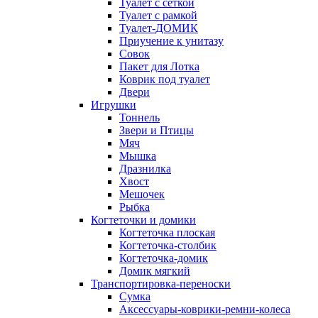
Туалет с сеткой
Туалет с рамкой
Туалет-ДОМИК
Приучение к унитазу
Совок
Пакет для Лотка
Коврик под туалет
Двери
Игрушки
Тоннель
Звери и Птицы
Мяч
Мышка
Дразнилка
Хвост
Мешочек
Рыбка
Когтеточки и домики
Когтеточка плоская
Когтеточка-столбик
Когтеточка-домик
Домик мягкий
Транспортировка-переноски
Сумка
Аксессуары-коврики-ремни-колеса