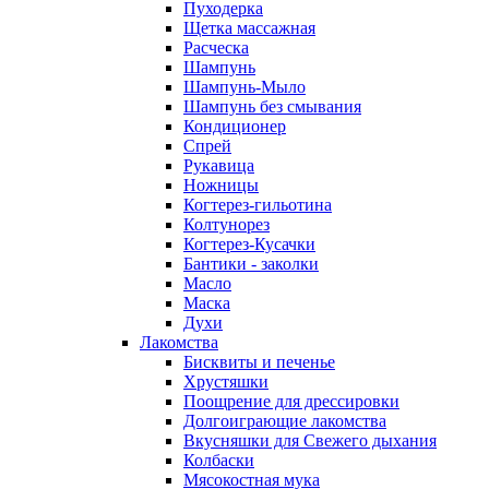
Пуходерка
Щетка массажная
Расческа
Шампунь
Шампунь-Мыло
Шампунь без cмывания
Кондиционер
Спрей
Рукавица
Ножницы
Когтерез-гильотина
Колтунорез
Когтерез-Кусачки
Бантики - заколки
Масло
Маска
Духи
Лакомства
Бисквиты и печенье
Хрустяшки
Поощрение для дрессировки
Долгоиграющие лакомства
Вкусняшки для Свежего дыхания
Колбаски
Мясокостная мука