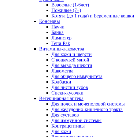
Взрослые (1-6лет)
Пожилые (7+)
Котята (до 1 года) и Беременные кошки
Консервы
Паучи
Банка
Ламистер
Tetra-Pak
Витамины-лакомства
Для кожи и шерсти
С кошачьей мятой
Для вывода шерсти
Лакомства
Для общего иммунитета
Колбаски
Для чистки зубов
Снеки-кусочки
Ветеринарная аптека
Для почек и мочеполовой системы
Для желудочно-кишечного тракта
Для суставов
Для иммунной системы
Контрацептивы
Для кожи
Воротники-попоны