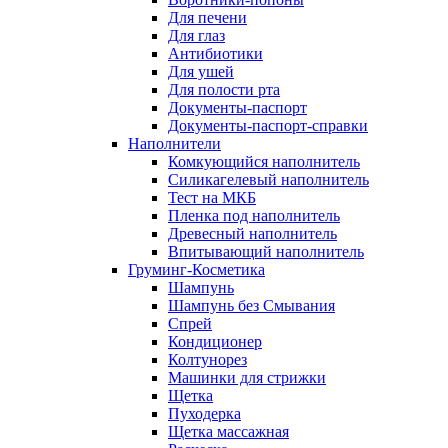
Для печени
Для глаз
Антибиотики
Для ушей
Для полости рта
Документы-паспорт
Документы-паспорт-справки
Наполнители
Комкующийся наполнитель
Силикагелевый наполнитель
Тест на МКБ
Пленка под наполнитель
Древесный наполнитель
Впитывающий наполнитель
Груминг-Косметика
Шампунь
Шампунь без Смывания
Спрей
Кондиционер
Колтунорез
Машинки для стрижки
Щетка
Пуходерка
Щетка массажная