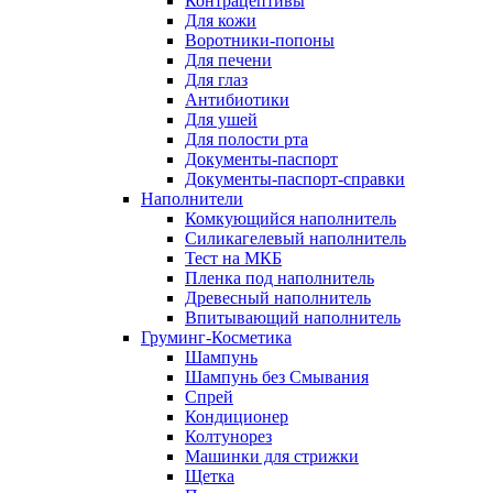
Контрацептивы
Для кожи
Воротники-попоны
Для печени
Для глаз
Антибиотики
Для ушей
Для полости рта
Документы-паспорт
Документы-паспорт-справки
Наполнители
Комкующийся наполнитель
Силикагелевый наполнитель
Тест на МКБ
Пленка под наполнитель
Древесный наполнитель
Впитывающий наполнитель
Груминг-Косметика
Шампунь
Шампунь без Смывания
Спрей
Кондиционер
Колтунорез
Машинки для стрижки
Щетка