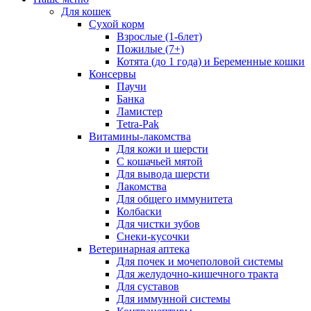
Для кошек
Сухой корм
Взрослые (1-6лет)
Пожилые (7+)
Котята (до 1 года) и Беременные кошки
Консервы
Паучи
Банка
Ламистер
Tetra-Pak
Витамины-лакомства
Для кожи и шерсти
С кошачьей мятой
Для вывода шерсти
Лакомства
Для общего иммунитета
Колбаски
Для чистки зубов
Снеки-кусочки
Ветеринарная аптека
Для почек и мочеполовой системы
Для желудочно-кишечного тракта
Для суставов
Для иммунной системы