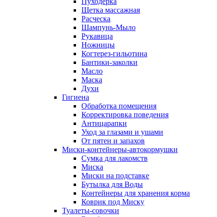
Пуходерка
Щетка массажная
Расческа
Шампунь-Мыло
Рукавица
Ножницы
Когтерез-гильотина
Бантики-заколки
Масло
Маска
Духи
Гигиена
Обработка помещения
Корректировка поведения
Антицарапки
Уход за глазами и ушами
От пятен и запахов
Миски-контейнеры-автокормушки
Сумка для лакомств
Миска
Миски на подставке
Бутылка для Воды
Контейнеры для хранения корма
Коврик под Миску
Туалеты-совочки