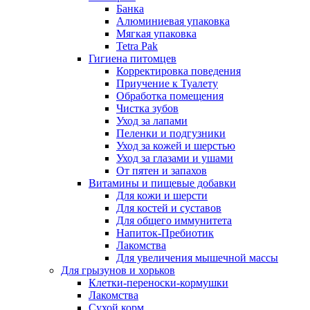
Банка
Алюминиевая упаковка
Мягкая упаковка
Tetra Pak
Гигиена питомцев
Корректировка поведения
Приучение к Туалету
Обработка помещения
Чистка зубов
Уход за лапами
Пеленки и подгузники
Уход за кожей и шерстью
Уход за глазами и ушами
От пятен и запахов
Витамины и пищевые добавки
Для кожи и шерсти
Для костей и суставов
Для общего иммунитета
Напиток-Пребиотик
Лакомства
Для увеличения мышечной массы
Для грызунов и хорьков
Клетки-переноски-кормушки
Лакомства
Сухой корм