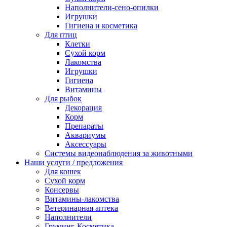
Наполнители-сено-опилки
Игрушки
Гигиена и косметика
Для птиц
Клетки
Сухой корм
Лакомства
Игрушки
Гигиена
Витамины
Для рыбок
Декорация
Корм
Препараты
Аквариумы
Аксессуары
Cистемы видеонаблюдения за животными
Наши услуги / предложения
Для кошек
Сухой корм
Консервы
Витамины-лакомства
Ветеринарная аптека
Наполнители
Груминг-Косметика