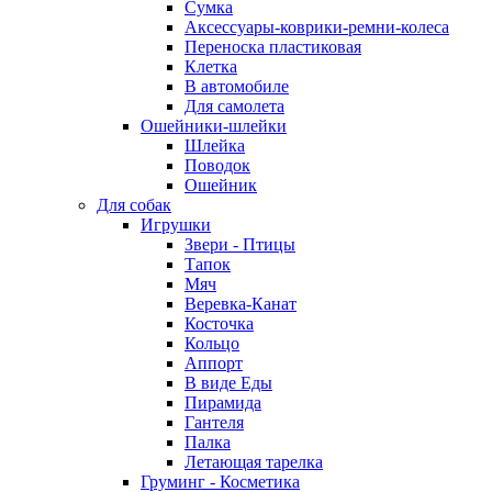
Сумка
Аксессуары-коврики-ремни-колеса
Переноска пластиковая
Клетка
В автомобиле
Для самолета
Ошейники-шлейки
Шлейка
Поводок
Ошейник
Для собак
Игрушки
Звери - Птицы
Тапок
Мяч
Веревка-Канат
Косточка
Кольцо
Аппорт
В виде Еды
Пирамида
Гантеля
Палка
Летающая тарелка
Груминг - Косметика