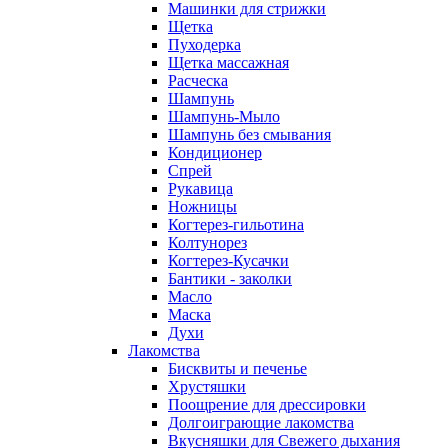
Машинки для стрижки
Щетка
Пуходерка
Щетка массажная
Расческа
Шампунь
Шампунь-Мыло
Шампунь без cмывания
Кондиционер
Спрей
Рукавица
Ножницы
Когтерез-гильотина
Колтунорез
Когтерез-Кусачки
Бантики - заколки
Масло
Маска
Духи
Лакомства
Бисквиты и печенье
Хрустяшки
Поощрение для дрессировки
Долгоиграющие лакомства
Вкусняшки для Свежего дыхания