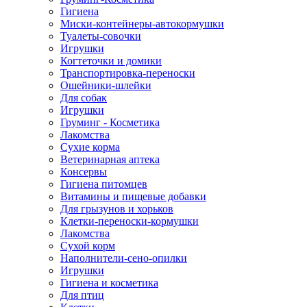
Гигиена
Миски-контейнеры-автокормушки
Туалеты-совочки
Игрушки
Когтеточки и домики
Транспортировка-переноски
Ошейники-шлейки
Для собак
Игрушки
Груминг - Косметика
Лакомства
Сухие корма
Ветеринарная аптека
Консервы
Гигиена питомцев
Витамины и пищевые добавки
Для грызунов и хорьков
Клетки-переноски-кормушки
Лакомства
Сухой корм
Наполнители-сено-опилки
Игрушки
Гигиена и косметика
Для птиц