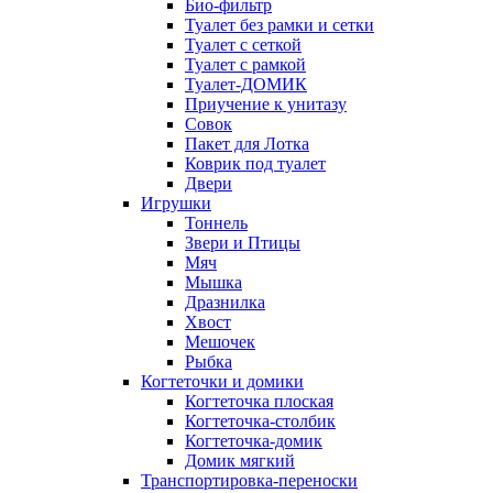
Био-фильтр
Туалет без рамки и сетки
Туалет с сеткой
Туалет с рамкой
Туалет-ДОМИК
Приучение к унитазу
Совок
Пакет для Лотка
Коврик под туалет
Двери
Игрушки
Тоннель
Звери и Птицы
Мяч
Мышка
Дразнилка
Хвост
Мешочек
Рыбка
Когтеточки и домики
Когтеточка плоская
Когтеточка-столбик
Когтеточка-домик
Домик мягкий
Транспортировка-переноски