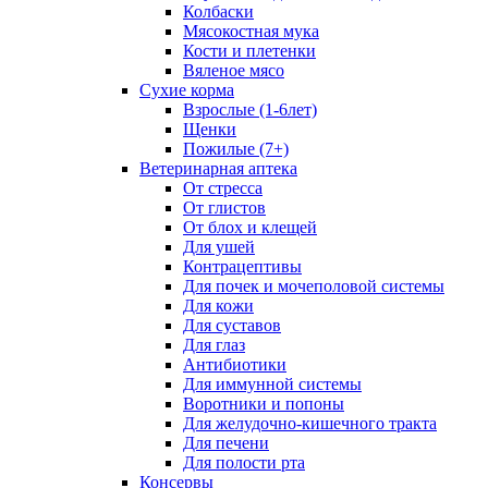
Колбаски
Мясокостная мука
Кости и плетенки
Вяленое мясо
Сухие корма
Взрослые (1-6лет)
Щенки
Пожилые (7+)
Ветеринарная аптека
От стресса
От глистов
От блох и клещей
Для ушей
Контрацептивы
Для почек и мочеполовой системы
Для кожи
Для суставов
Для глаз
Антибиотики
Для иммунной системы
Воротники и попоны
Для желудочно-кишечного тракта
Для печени
Для полости рта
Консервы