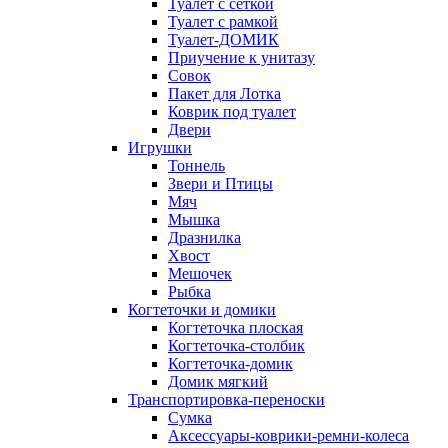
Туалет с сеткой
Туалет с рамкой
Туалет-ДОМИК
Приучение к унитазу
Совок
Пакет для Лотка
Коврик под туалет
Двери
Игрушки
Тоннель
Звери и Птицы
Мяч
Мышка
Дразнилка
Хвост
Мешочек
Рыбка
Когтеточки и домики
Когтеточка плоская
Когтеточка-столбик
Когтеточка-домик
Домик мягкий
Транспортировка-переноски
Сумка
Аксессуары-коврики-ремни-колеса