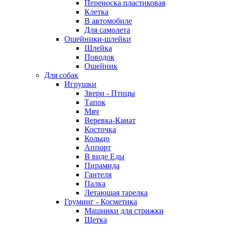
Переноска пластиковая
Клетка
В автомобиле
Для самолета
Ошейники-шлейки
Шлейка
Поводок
Ошейник
Для собак
Игрушки
Звери - Птицы
Тапок
Мяч
Веревка-Канат
Косточка
Кольцо
Аппорт
В виде Еды
Пирамида
Гантеля
Палка
Летающая тарелка
Груминг - Косметика
Машинки для стрижки
Щетка