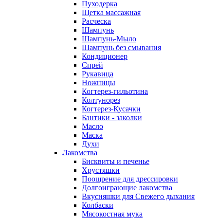
Пуходерка
Щетка массажная
Расческа
Шампунь
Шампунь-Мыло
Шампунь без cмывания
Кондиционер
Спрей
Рукавица
Ножницы
Когтерез-гильотина
Колтунорез
Когтерез-Кусачки
Бантики - заколки
Масло
Маска
Духи
Лакомства
Бисквиты и печенье
Хрустяшки
Поощрение для дрессировки
Долгоиграющие лакомства
Вкусняшки для Свежего дыхания
Колбаски
Мясокостная мука