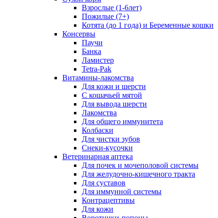
Взрослые (1-6лет)
Пожилые (7+)
Котята (до 1 года) и Беременные кошки
Консервы
Паучи
Банка
Ламистер
Tetra-Pak
Витамины-лакомства
Для кожи и шерсти
С кошачьей мятой
Для вывода шерсти
Лакомства
Для общего иммунитета
Колбаски
Для чистки зубов
Снеки-кусочки
Ветеринарная аптека
Для почек и мочеполовой системы
Для желудочно-кишечного тракта
Для суставов
Для иммунной системы
Контрацептивы
Для кожи
Воротники-попоны