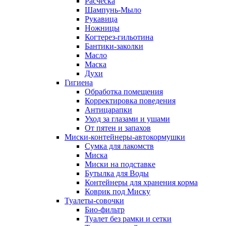
Расческа
Шампунь-Мыло
Рукавица
Ножницы
Когтерез-гильотина
Бантики-заколки
Масло
Маска
Духи
Гигиена
Обработка помещения
Корректировка поведения
Антицарапки
Уход за глазами и ушами
От пятен и запахов
Миски-контейнеры-автокормушки
Сумка для лакомств
Миска
Миски на подставке
Бутылка для Воды
Контейнеры для хранения корма
Коврик под Миску
Туалеты-совочки
Био-фильтр
Туалет без рамки и сетки