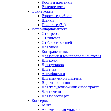
Кости и плетенки
Вяленое мясо
Сухие корма
Взрослые (1-6лет)
Щенки
Пожилые (7+)
Ветеринарная аптека
От стресса
От глистов
От блох и клещей
Для ушей
Контрацептивы
Для почек и мочеполовой системы
Для кожи
Для суставов
Для глаз
Антибиотики
Для иммунной системы
Воротники и попоны
Для желудочно-кишечного тракта
Для печени
Для полости рта
Консервы
Банка
Алюминиевая упаковка