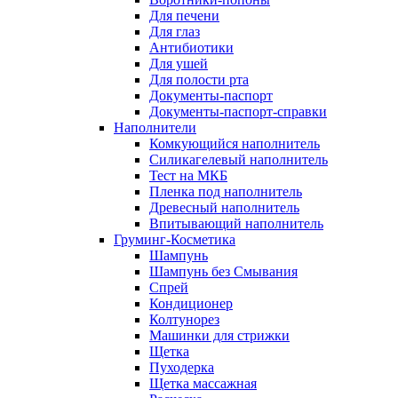
Для печени
Для глаз
Антибиотики
Для ушей
Для полости рта
Документы-паспорт
Документы-паспорт-справки
Наполнители
Комкующийся наполнитель
Силикагелевый наполнитель
Тест на МКБ
Пленка под наполнитель
Древесный наполнитель
Впитывающий наполнитель
Груминг-Косметика
Шампунь
Шампунь без Смывания
Спрей
Кондиционер
Колтунорез
Машинки для стрижки
Щетка
Пуходерка
Щетка массажная