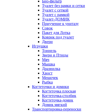
Био-фильтр
Туалет без рамки и сетки
Туалет с сеткой
Туалет с рамкой
Туалет-ДОМИК
Приучение к унитазу
Совок
Пакет для Лотка
Коврик под туалет
Двери
Игрушки
Тоннель
Звери и Птицы
Мяч
Мышка
Дразнилка
Хвост
Мешочек
Рыбка
Когтеточки и домики
Когтеточка плоская
Когтеточка-столбик
Когтеточка-домик
Домик мягкий
Транспортировка-переноски