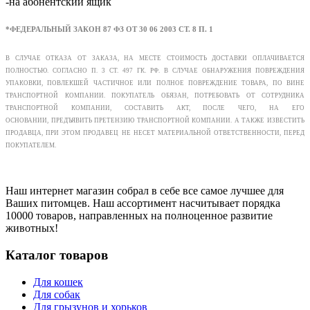
-на абонентский ящик
*ФЕДЕРАЛЬНЫЙ ЗАКОН 87 ФЗ ОТ 30 06 2003 СТ. 8 П. 1
В СЛУЧАЕ ОТКАЗА ОТ ЗАКАЗА, НА МЕСТЕ СТОИМОСТЬ ДОСТАВКИ ОПЛАЧИВАЕТСЯ
ПОЛНОСТЬЮ. СОГЛАСНО П. 3 СТ. 497 ГК. РФ. В СЛУЧАЕ ОБНАРУЖЕНИЯ ПОВРЕЖДЕНИЯ
УПАКОВКИ, ПОВЛЕКШЕЙ ЧАСТИЧНОЕ ИЛИ ПОЛНОЕ ПОВРЕЖДЕНИЕ ТОВАРА, ПО ВИНЕ
ТРАНСПОРТНОЙ КОМПАНИИ. ПОКУПАТЕЛЬ ОБЯЗАН, ПОТРЕБОВАТЬ ОТ СОТРУДНИКА
ТРАНСПОРТНОЙ КОМПАНИИ, СОСТАВИТЬ АКТ, ПОСЛЕ ЧЕГО, НА ЕГО
ОСНОВАНИИ, ПРЕДЪЯВИТЬ ПРЕТЕНЗИЮ ТРАНСПОРТНОЙ КОМПАНИИ. А ТАКЖЕ ИЗВЕСТИТЬ
ПРОДАВЦА, ПРИ ЭТОМ ПРОДАВЕЦ НЕ НЕСЕТ МАТЕРИАЛЬНОЙ ОТВЕТСТВЕННОСТИ, ПЕРЕД
ПОКУПАТЕЛЕМ.
Наш интернет магазин собрал в себе все самое лучшее для
Ваших питомцев. Наш ассортимент насчитывает порядка
10000 товаров, направленных на полноценное развитие
животных!
Каталог товаров
Для кошек
Для собак
Для грызунов и хорьков