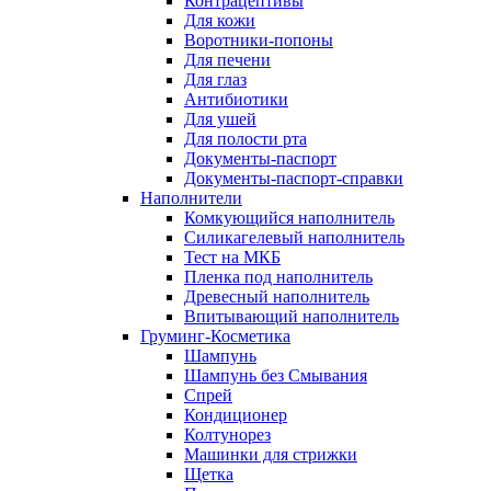
Контрацептивы
Для кожи
Воротники-попоны
Для печени
Для глаз
Антибиотики
Для ушей
Для полости рта
Документы-паспорт
Документы-паспорт-справки
Наполнители
Комкующийся наполнитель
Силикагелевый наполнитель
Тест на МКБ
Пленка под наполнитель
Древесный наполнитель
Впитывающий наполнитель
Груминг-Косметика
Шампунь
Шампунь без Смывания
Спрей
Кондиционер
Колтунорез
Машинки для стрижки
Щетка