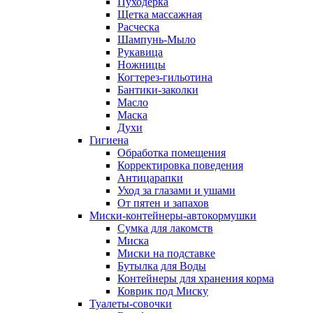
Пуходерка
Щетка массажная
Расческа
Шампунь-Мыло
Рукавица
Ножницы
Когтерез-гильотина
Бантики-заколки
Масло
Маска
Духи
Гигиена
Обработка помещения
Корректировка поведения
Антицарапки
Уход за глазами и ушами
От пятен и запахов
Миски-контейнеры-автокормушки
Сумка для лакомств
Миска
Миски на подставке
Бутылка для Воды
Контейнеры для хранения корма
Коврик под Миску
Туалеты-совочки