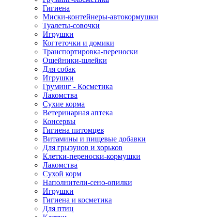
Гигиена
Миски-контейнеры-автокормушки
Туалеты-совочки
Игрушки
Когтеточки и домики
Транспортировка-переноски
Ошейники-шлейки
Для собак
Игрушки
Груминг - Косметика
Лакомства
Сухие корма
Ветеринарная аптека
Консервы
Гигиена питомцев
Витамины и пищевые добавки
Для грызунов и хорьков
Клетки-переноски-кормушки
Лакомства
Сухой корм
Наполнители-сено-опилки
Игрушки
Гигиена и косметика
Для птиц