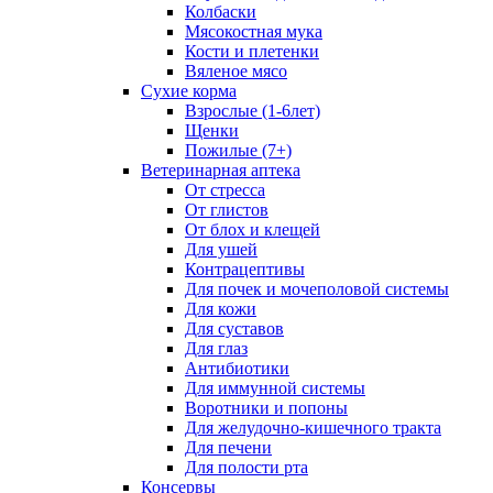
Колбаски
Мясокостная мука
Кости и плетенки
Вяленое мясо
Сухие корма
Взрослые (1-6лет)
Щенки
Пожилые (7+)
Ветеринарная аптека
От стресса
От глистов
От блох и клещей
Для ушей
Контрацептивы
Для почек и мочеполовой системы
Для кожи
Для суставов
Для глаз
Антибиотики
Для иммунной системы
Воротники и попоны
Для желудочно-кишечного тракта
Для печени
Для полости рта
Консервы