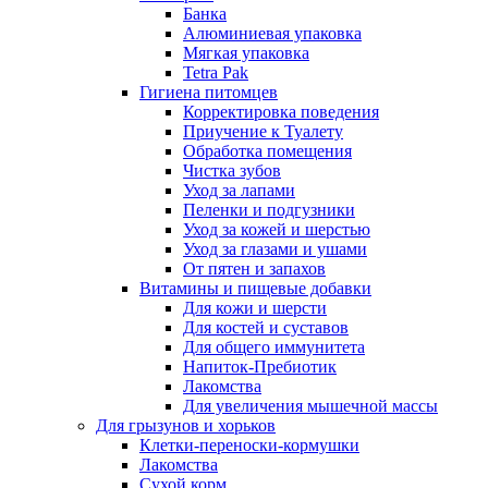
Банка
Алюминиевая упаковка
Мягкая упаковка
Tetra Pak
Гигиена питомцев
Корректировка поведения
Приучение к Туалету
Обработка помещения
Чистка зубов
Уход за лапами
Пеленки и подгузники
Уход за кожей и шерстью
Уход за глазами и ушами
От пятен и запахов
Витамины и пищевые добавки
Для кожи и шерсти
Для костей и суставов
Для общего иммунитета
Напиток-Пребиотик
Лакомства
Для увеличения мышечной массы
Для грызунов и хорьков
Клетки-переноски-кормушки
Лакомства
Сухой корм