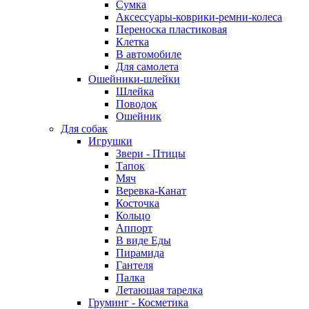
Сумка
Аксессуары-коврики-ремни-колеса
Переноска пластиковая
Клетка
В автомобиле
Для самолета
Ошейники-шлейки
Шлейка
Поводок
Ошейник
Для собак
Игрушки
Звери - Птицы
Тапок
Мяч
Веревка-Канат
Косточка
Кольцо
Аппорт
В виде Еды
Пирамида
Гантеля
Палка
Летающая тарелка
Груминг - Косметика