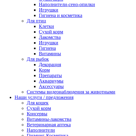
Наполнители-сено-опилки
Игрушки
Гигиена и косметика
Для птиц
Клетки
Сухой корм
Лакомства
Игрушки
Гигиена
Витамины
Для рыбок
Декорация
Корм
Препараты
Аквариумы
Аксессуары
Cистемы видеонаблюдения за животными
Наши услуги / предложения
Для кошек
Сухой корм
Консервы
Витамины-лакомства
Ветеринарная аптека
Наполнители
Груминг-Косметика