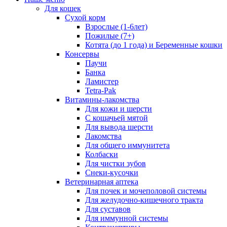
Для кошек
Сухой корм
Взрослые (1-6лет)
Пожилые (7+)
Котята (до 1 года) и Беременные кошки
Консервы
Паучи
Банка
Ламистер
Tetra-Pak
Витамины-лакомства
Для кожи и шерсти
С кошачьей мятой
Для вывода шерсти
Лакомства
Для общего иммунитета
Колбаски
Для чистки зубов
Снеки-кусочки
Ветеринарная аптека
Для почек и мочеполовой системы
Для желудочно-кишечного тракта
Для суставов
Для иммунной системы