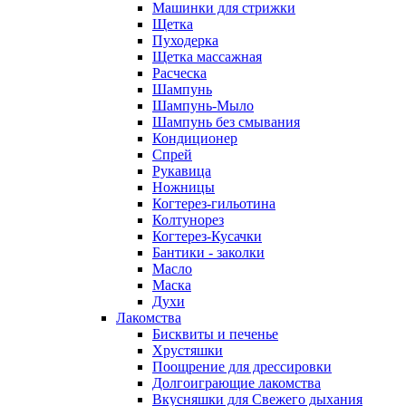
Машинки для стрижки
Щетка
Пуходерка
Щетка массажная
Расческа
Шампунь
Шампунь-Мыло
Шампунь без cмывания
Кондиционер
Спрей
Рукавица
Ножницы
Когтерез-гильотина
Колтунорез
Когтерез-Кусачки
Бантики - заколки
Масло
Маска
Духи
Лакомства
Бисквиты и печенье
Хрустяшки
Поощрение для дрессировки
Долгоиграющие лакомства
Вкусняшки для Свежего дыхания